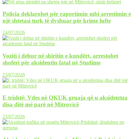
Policia deklarohet për raportimin mbi arrestimin e
një shtetasi turk të dyshuar për krime lufte
24/07/2026
Voziti i dehur në shiritin e kundërt, arrestohet
shoferi për aksidentin fatal në Studime
23/07/2026
E trishtë: Vdes në QKUK gruaja që u aksidentua
disa ditë më parë në Mitrovicë
23/07/2026