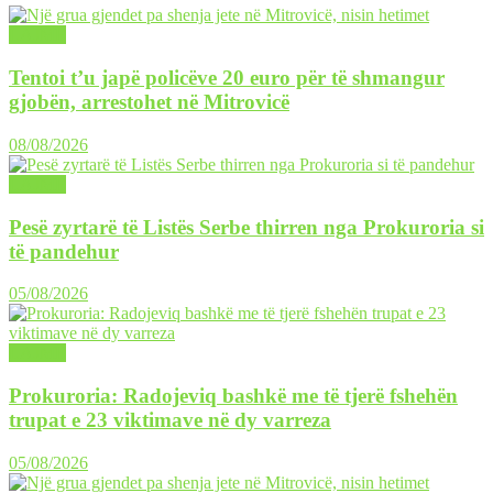
LAJME
Tentoi t’u japë policëve 20 euro për të shmangur
gjobën, arrestohet në Mitrovicë
08/08/2026
LAJME
Pesë zyrtarë të Listës Serbe thirren nga Prokuroria si
të pandehur
05/08/2026
LAJME
Prokuroria: Radojeviq bashkë me të tjerë fshehën
trupat e 23 viktimave në dy varreza
05/08/2026