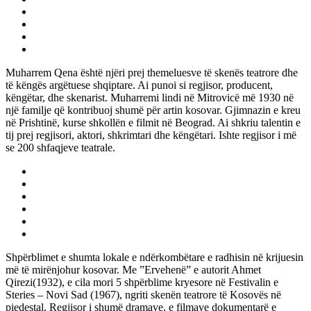
Muharrem Qena është njëri prej themeluesve të skenës teatrore dhe
të këngës argëtuese shqiptare. Ai punoi si regjisor, producent,
këngëtar, dhe skenarist. Muharremi lindi në Mitrovicë më 1930 në
një familje që kontribuoj shumë për artin kosovar. Gjimnazin e kreu
në Prishtinë, kurse shkollën e filmit në Beograd. Ai shkriu talentin e
tij prej regjisori, aktori, shkrimtari dhe këngëtari. Ishte regjisor i më
se 200 shfaqjeve teatrale.
Shpërblimet e shumta lokale e ndërkombëtare e radhisin në krijuesin
më të mirënjohur kosovar. Me ”Ervehenë” e autorit Ahmet
Qirezi(1932), e cila mori 5 shpërblime kryesore në Festivalin e
Steries – Novi Sad (1967), ngriti skenën teatrore të Kosovës në
piedestal. Regjisor i shumë dramave, e filmave dokumentarë e