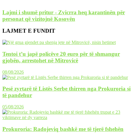
Lajmi i shumë pritur - Zvicrra heq karantinën për
personat që vizitojnë Kosovën
LAJMET E FUNDIT
Tentoi t’u japë policëve 20 euro për të shmangur
gjobën, arrestohet në Mitrovicë
08/08/2026
Pesë zyrtarë të Listës Serbe thirren nga Prokuroria si
të pandehur
05/08/2026
Prokuroria: Radojeviq bashkë me të tjerë fshehën