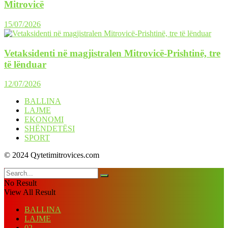
Mitrovicë
15/07/2026
Vetaksidenti në magjistralen Mitrovicë-Prishtinë, tre
të lënduar
12/07/2026
BALLINA
LAJME
EKONOMI
SHËNDETËSI
SPORT
© 2024 Qytetimitrovices.com
No Result
View All Result
BALLINA
LAJME
02