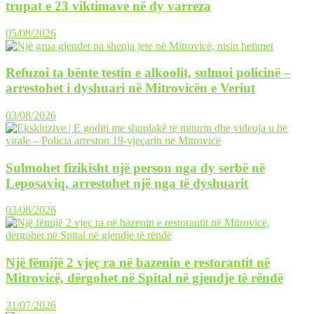
trupat e 23 viktimave në dy varreza
05/08/2026
Refuzoi ta bënte testin e alkoolit, sulmoi policinë –
arrestohet i dyshuari në Mitrovicën e Veriut
03/08/2026
Sulmohet fizikisht një person nga dy serbë në
Leposaviq, arrestohet një nga të dyshuarit
03/08/2026
Një fëmijë 2 vjeç ra në bazenin e restorantit në
Mitrovicë, dërgohet në Spital në gjendje të rëndë
31/07/2026