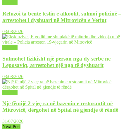
LAJME
Refuzoi ta bënte testin e alkoolit, sulmoi policinë –
arrestohet i dyshuari në Mitrovicën e Veriut
03/08/2026
LAJME
Sulmohet fizikisht një person nga dy serbë në
Leposaviq, arrestohet një nga të dyshuarit
03/08/2026
LAJME
Një fëmijë 2 vjeç ra në bazenin e restorantit në
Mitrovicë, dërgohet në Spital në gjendje të rëndë
31/07/2026
Next Post