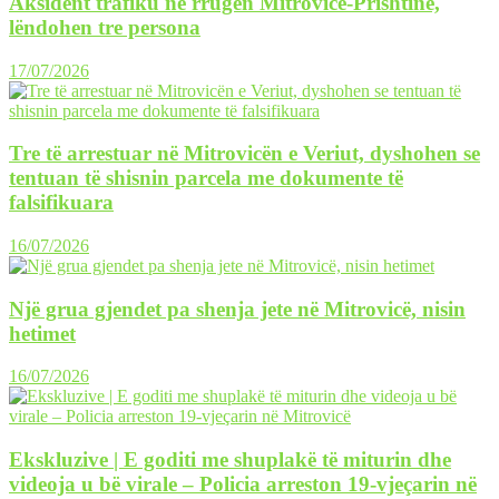
Aksident trafiku në rrugën Mitrovicë-Prishtinë,
lëndohen tre persona
17/07/2026
Tre të arrestuar në Mitrovicën e Veriut, dyshohen se
tentuan të shisnin parcela me dokumente të
falsifikuara
16/07/2026
Një grua gjendet pa shenja jete në Mitrovicë, nisin
hetimet
16/07/2026
Ekskluzive | E goditi me shuplakë të miturin dhe
videoja u bë virale – Policia arreston 19-vjeçarin në