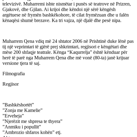
televizivë. Muharremi ishte nismëtar i punës së teatrove në Prizren,
Gjakovë, dhe Gjilan. Ai krijoi dhe këndoi një sërë këngësh
argëtuese në frymën bashkëkohore, të cilat frymëzuan dhe u falën
kënaqësi shumë brezave. Ka tri vajza, një djalë dhe pesë nipa.
Muharrem Qena vdiq më 24 shtator 2006 në Prishtinë duke lënë pas
tij një veprimtari të gjërë prej shkrimtari, regjisori e këngëtari dhe
mëse 200 shfaqje teatrale. Kënga “Kaqurrelja” është kënduar për
herë të parë nga Muharrem Qena dhe më vonë (80-ta) janë krijuar
versione tjera të saj.
Filmografia
Regjisor
”Bashkëshortët”
”Zonja me Kamelie”
”Erveheja”
”Njerëzit me shpresa te thyera”
”Anmiku i popullit”
”Ambrozio shfaros kohën” etj.