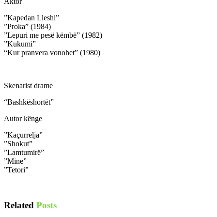
Aktor
”Kapedan Lleshi”
”Proka” (1984)
”Lepuri me pesë këmbë” (1982)
”Kukumi”
“Kur pranvera vonohet” (1980)
Skenarist drame
“Bashkëshortët”
Autor kënge
”Kaçurrelja”
”Shokut”
”Lamtumirë”
”Mine”
”Tetori”
Related
Posts