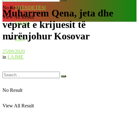
No Result
SHËNDETËSI
Muharrem Qena, jeta dhe
View All Result
veprat e krijuesit të
SPORT
mirënjohur Kosovar
FUN
25/09/2020
in
LAJME
No Result
View All Result