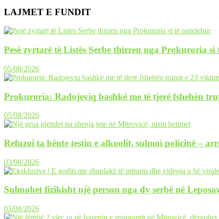
LAJMET E FUNDIT
Pesë zyrtarë të Listës Serbe thirren nga Prokuroria si
05/08/2026
Prokuroria: Radojeviq bashkë me të tjerë fshehën tru
05/08/2026
Refuzoi ta bënte testin e alkoolit, sulmoi policinë – ar
03/08/2026
Sulmohet fizikisht një person nga dy serbë në Leposav
03/08/2026