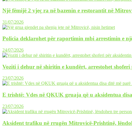
Një fëmijë 2 vjeç ra në bazenin e restorantit në Mitrov
31/07/2026
Policia deklarohet për raportimin mbi arrestimin e një
24/07/2026
Voziti i dehur në shiritin e kundërt, arrestohet shofer
23/07/2026
E trishtë: Vdes në QKUK gruaja që u aksidentua disa
23/07/2026
Aksident trafiku në rrugën Mitrovicë-Prishtinë, lëndo