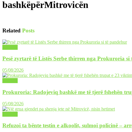
bashkëpërMitrovicën
Related
Posts
LAJME
Pesë zyrtarë të Listës Serbe thirren nga Prokuroria si
05/08/2026
LAJME
Prokuroria: Radojeviq bashkë me të tjerë fshehën tru
05/08/2026
LAJME
Refuzoi ta bënte testin e alkoolit, sulmoi policinë – ar