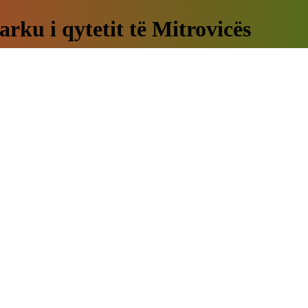
arku i qytetit të Mitrovicës