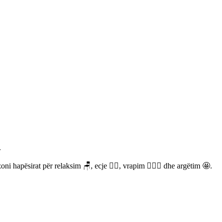
.
i hapësirat për relaksim 🪑, ecje 🚶‍♀️, vrapim 🏃🏻‍♀️ dhe argëtim 🤩.