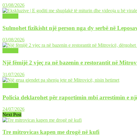
03/08/2026
LAJME
Sulmohet fizikisht një person nga dy serbë në Leposav
03/08/2026
LAJME
Një fëmijë 2 vjeç ra në bazenin e restorantit në Mitrov
31/07/2026
LAJME
Policia deklarohet për raportimin mbi arrestimin e një
24/07/2026
Next Post
Tre mitrovicas kapen me drogë në kufi