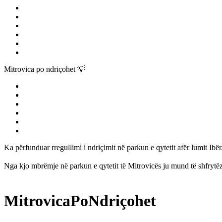
Mitrovica po ndriçohet 💡
Ka përfunduar rregullimi i ndriçimit në parkun e qytetit afër lumit Ibër
Nga kjo mbrëmje në parkun e qytetit të Mitrovicës ju mund të shfrytëzon
MitrovicaPoNdriçohet