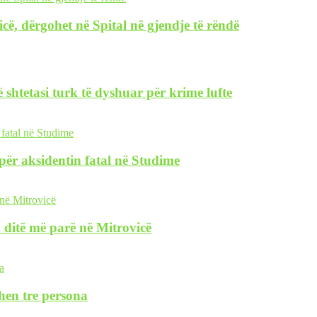
icë, dërgohet në Spital në gjendje të rëndë
 shtetasi turk të dyshuar për krime lufte
i për aksidentin fatal në Studime
 ditë më parë në Mitrovicë
hen tre persona