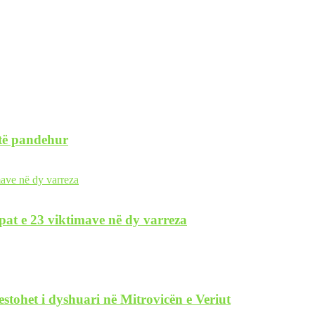
 të pandehur
pat e 23 viktimave në dy varreza
restohet i dyshuari në Mitrovicën e Veriut