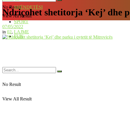
No Result
SHËNDETËSI
Ndriçohet shetitorja ‘Kej’ dhe p
View All Result
SPORT
07/05/2022
in
02
,
LAJME
FUN
No Result
View All Result