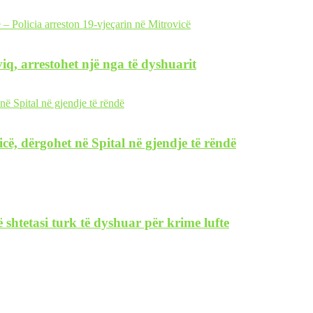
iq, arrestohet një nga të dyshuarit
icë, dërgohet në Spital në gjendje të rëndë
 shtetasi turk të dyshuar për krime lufte