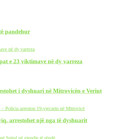
 të pandehur
pat e 23 viktimave në dy varreza
restohet i dyshuari në Mitrovicën e Veriut
iq, arrestohet një nga të dyshuarit