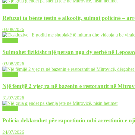
LAJME
Refuzoi ta bënte testin e alkoolit, sulmoi policinë – ar
03/08/2026
LAJME
Sulmohet fizikisht një person nga dy serbë në Leposav
03/08/2026
LAJME
Një fëmijë 2 vjeç ra në bazenin e restorantit në Mitrov
31/07/2026
LAJME
Policia deklarohet për raportimin mbi arrestimin e një
24/07/2026