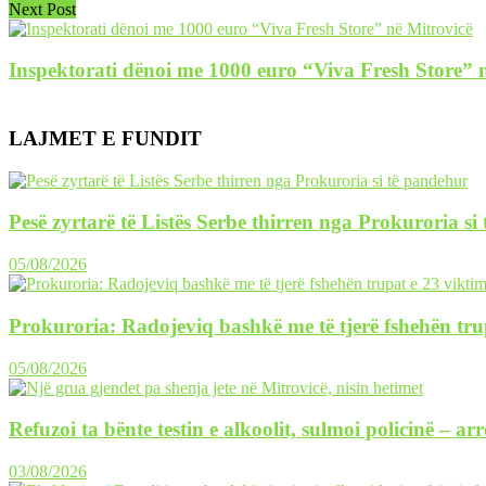
Next Post
Inspektorati dënoi me 1000 euro “Viva Fresh Store” 
LAJMET E FUNDIT
Pesë zyrtarë të Listës Serbe thirren nga Prokuroria si
05/08/2026
Prokuroria: Radojeviq bashkë me të tjerë fshehën tru
05/08/2026
Refuzoi ta bënte testin e alkoolit, sulmoi policinë – ar
03/08/2026