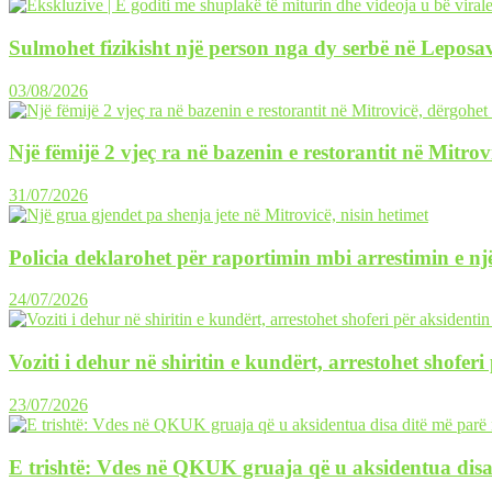
Sulmohet fizikisht një person nga dy serbë në Leposav
03/08/2026
Një fëmijë 2 vjeç ra në bazenin e restorantit në Mitrov
31/07/2026
Policia deklarohet për raportimin mbi arrestimin e një
24/07/2026
Voziti i dehur në shiritin e kundërt, arrestohet shofer
23/07/2026
E trishtë: Vdes në QKUK gruaja që u aksidentua disa