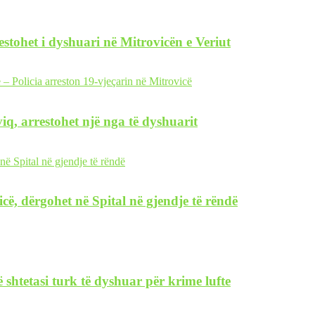
restohet i dyshuari në Mitrovicën e Veriut
iq, arrestohet një nga të dyshuarit
icë, dërgohet në Spital në gjendje të rëndë
 shtetasi turk të dyshuar për krime lufte