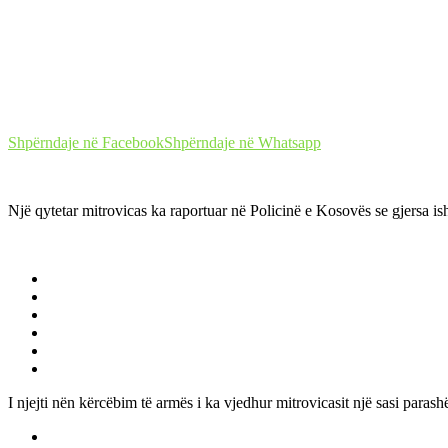
Shpërndaje në Facebook
Shpërndaje në Whatsapp
Një qytetar mitrovicas ka raportuar në Policinë e Kosovës se gjersa i
I njejti nën kërcëbim të armës i ka vjedhur mitrovicasit një sasi paras