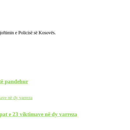
joftimin e Policisë së Kosovës.
 të pandehur
pat e 23 viktimave në dy varreza