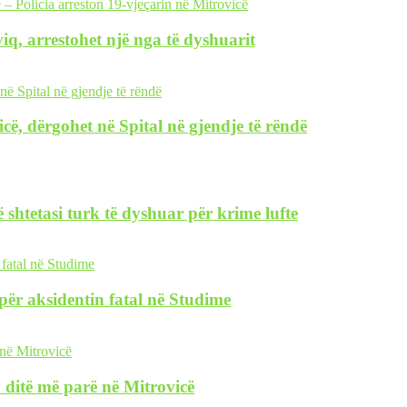
iq, arrestohet një nga të dyshuarit
icë, dërgohet në Spital në gjendje të rëndë
 shtetasi turk të dyshuar për krime lufte
i për aksidentin fatal në Studime
 ditë më parë në Mitrovicë