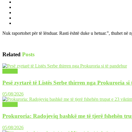
Nuk raportohet për të lënduar. Rasti është duke u hetuar.”, thuhet në n
Related
Posts
LAJME
Pesë zyrtarë të Listës Serbe thirren nga Prokuroria si
05/08/2026
LAJME
Prokuroria: Radojeviq bashkë me të tjerë fshehën tru
05/08/2026