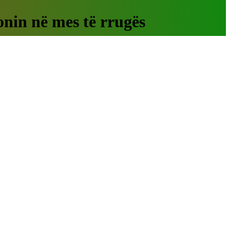
onin në mes të rrugës