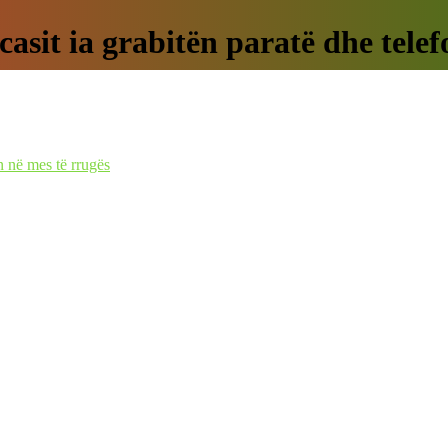
asit ia grabitën paratë dhe telef