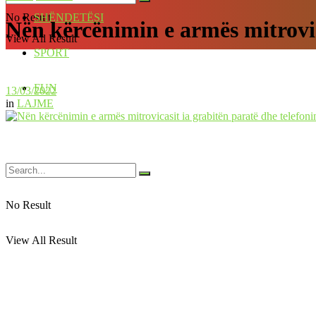
No Result
SHËNDETËSI
Nën kërcënimin e armës mitrovic
View All Result
SPORT
FUN
13/03/2022
in
LAJME
No Result
View All Result