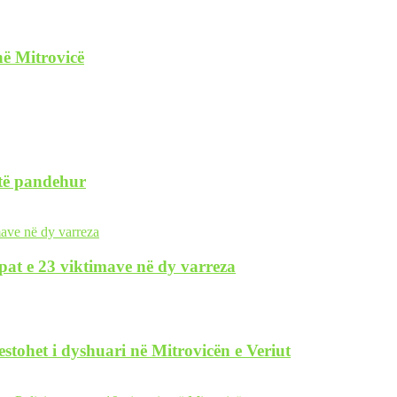
në Mitrovicë
 të pandehur
pat e 23 viktimave në dy varreza
restohet i dyshuari në Mitrovicën e Veriut