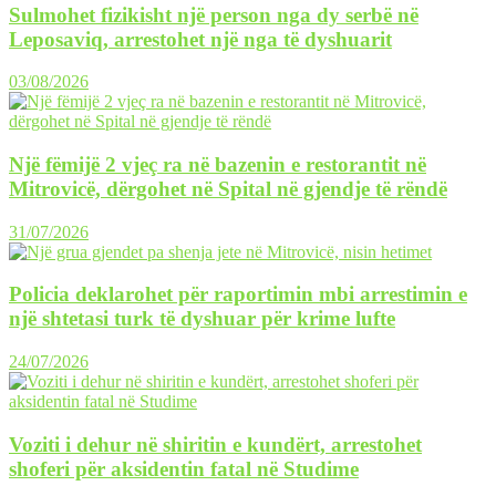
Sulmohet fizikisht një person nga dy serbë në
Leposaviq, arrestohet një nga të dyshuarit
03/08/2026
Një fëmijë 2 vjeç ra në bazenin e restorantit në
Mitrovicë, dërgohet në Spital në gjendje të rëndë
31/07/2026
Policia deklarohet për raportimin mbi arrestimin e
një shtetasi turk të dyshuar për krime lufte
24/07/2026
Voziti i dehur në shiritin e kundërt, arrestohet
shoferi për aksidentin fatal në Studime