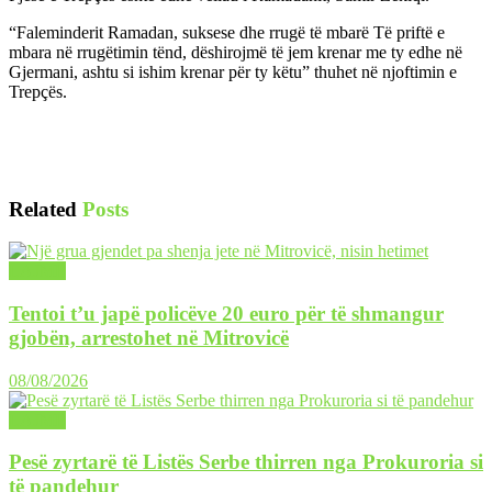
“Faleminderit Ramadan, suksese dhe rrugë të mbarë Të priftë e
mbara në rrugëtimin tënd, dëshirojmë të jem krenar me ty edhe në
Gjermani, ashtu si ishim krenar për ty këtu” thuhet në njoftimin e
Trepçës.
Related
Posts
LAJME
Tentoi t’u japë policëve 20 euro për të shmangur
gjobën, arrestohet në Mitrovicë
08/08/2026
LAJME
Pesë zyrtarë të Listës Serbe thirren nga Prokuroria si
të pandehur