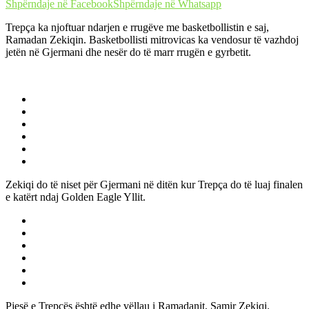
Shpërndaje në Facebook
Shpërndaje në Whatsapp
Trepça ka njoftuar ndarjen e rrugëve me basketbollistin e saj,
Ramadan Zekiqin. Basketbollisti mitrovicas ka vendosur të vazhdoj
jetën në Gjermani dhe nesër do të marr rrugën e gyrbetit.
Zekiqi do të niset për Gjermani në ditën kur Trepça do të luaj finalen
e katërt ndaj Golden Eagle Yllit.
Pjesë e Trepçës është edhe vëllau i Ramadanit, Samir Zekiqi.