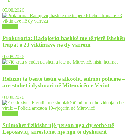
05/08/2026
LAJME
Prokuroria: Radojeviq bashkë me të tjerë fshehën
trupat e 23 viktimave në dy varreza
05/08/2026
LAJME
Refuzoi ta bënte testin e alkoolit, sulmoi policinë –
arrestohet i dyshuari në Mitrovicën e Veriut
03/08/2026
LAJME
Sulmohet fizikisht një person nga dy serbë në
Leposaviq, arrestohet një nga të dyshuarit