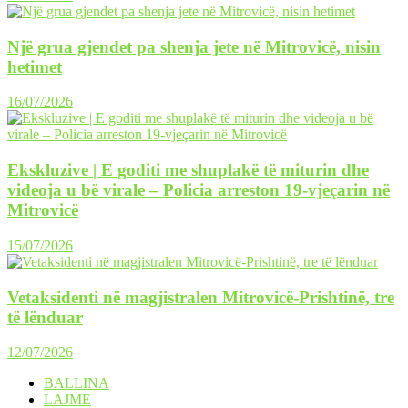
Një grua gjendet pa shenja jete në Mitrovicë, nisin
hetimet
16/07/2026
Ekskluzive | E goditi me shuplakë të miturin dhe
videoja u bë virale – Policia arreston 19-vjeçarin në
Mitrovicë
15/07/2026
Vetaksidenti në magjistralen Mitrovicë-Prishtinë, tre
të lënduar
12/07/2026
BALLINA
LAJME