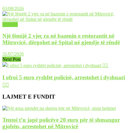
03/08/2026
LAJME
Një fëmijë 2 vjeç ra në bazenin e restorantit në
Mitrovicë, dërgohet në Spital në gjendje të rëndë
31/07/2026
Next Post
I ofroi 5 euro ryshfet policisë, arrestohet i dyshuari
👇🏻
LAJMET E FUNDIT
Tentoi t’u japë policëve 20 euro për të shmangur
gjobën, arrestohet në Mitrovicë