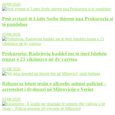
08/08/2026
Pesë zyrtarë të Listës Serbe thirren nga Prokuroria si
të pandehur
05/08/2026
Prokuroria: Radojeviq bashkë me të tjerë fshehën
trupat e 23 viktimave në dy varreza
05/08/2026
Refuzoi ta bënte testin e alkoolit, sulmoi policinë –
arrestohet i dyshuari në Mitrovicën e Veriut
03/08/2026