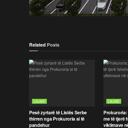
Related
Posts
LAJME
LAJME
Pesë zyrtarë të Listës Serbe
Prokuroria:
thirren nga Prokuroria si të
me të tjerë 
pandehur
viktimave n