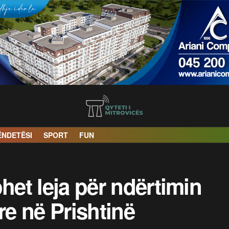
ËNDETËSI
SPORT
FUN
het leja për ndërtimin
e në Prishtinë