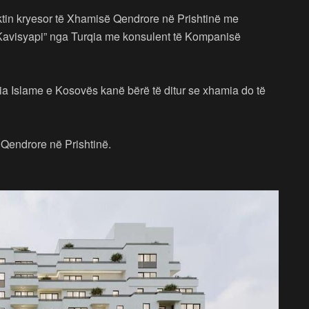
ktin kryesor të Xhamisë Qendrore në Prishtinë me
avisyapi” nga Turqia me konsulent të Kompanisë
a Islame e Kosovës kanë bërë të ditur se xhamia do të
ë Qendrore në Prishtinë.