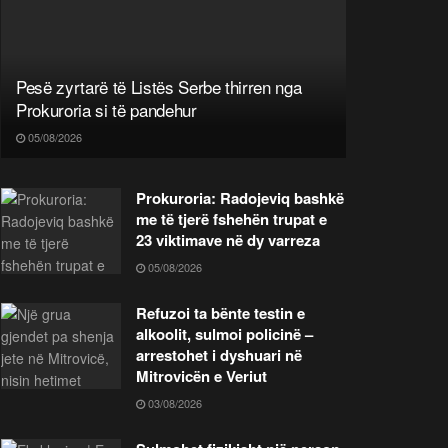
Pesë zyrtarë të Listës Serbe thirren nga
Prokuroria si të pandehur
05/08/2026
Prokuroria: Radojeviq bashkë
me të tjerë fshehën trupat e
23 viktimave në dy varreza
05/08/2026
Refuzoi ta bënte testin e
alkoolit, sulmoi policinë –
arrestohet i dyshuari në
Mitrovicën e Veriut
03/08/2026