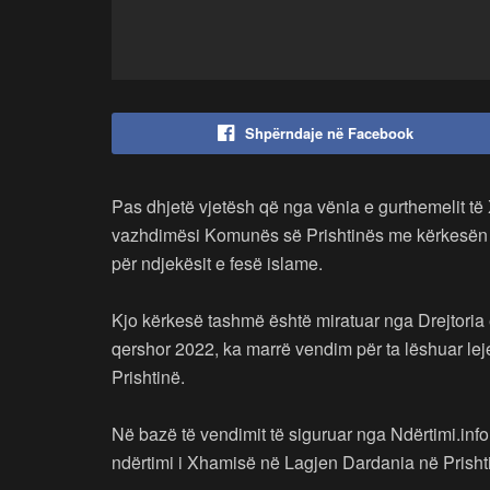
Shpërndaje në Facebook
Pas dhjetë vjetësh që nga vënia e gurthemelit t
vazhdimësi Komunës së Prishtinës me kërkesën që
për ndjekësit e fesë islame.
Kjo kërkesë tashmë është miratuar nga Drejtoria
qershor 2022, ka marrë vendim për ta lëshuar le
Prishtinë.
Në bazë të vendimit të siguruar nga Ndërtimi.info
ndërtimi i Xhamisë në Lagjen Dardania në Prishti