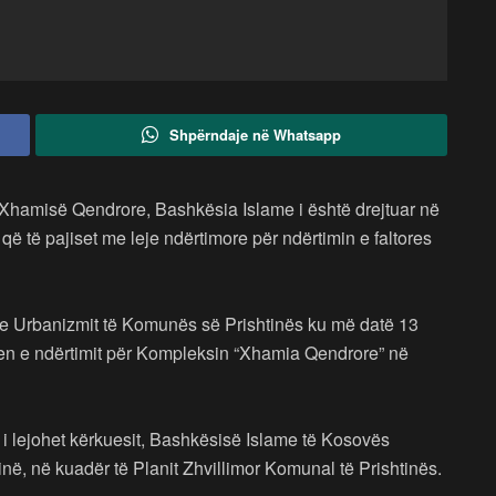
Shpërndaje në Whatsapp
ë Xhamisë Qendrore, Bashkësia Islame i është drejtuar në
 të pajiset me leje ndërtimore për ndërtimin e faltores
 e Urbanizmit të Komunës së Prishtinës ku më datë 13
jen e ndërtimit për Kompleksin “Xhamia Qendrore” në
 i lejohet kërkuesit, Bashkësisë Islame të Kosovës
në, në kuadër të Planit Zhvillimor Komunal të Prishtinës.