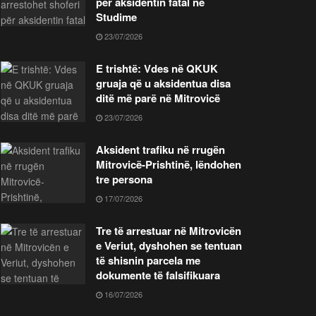
për aksidentin fatal në
Studime
23/07/2026
E trishtë: Vdes në QKUK
gruaja që u aksidentua disa
ditë më parë në Mitrovicë
23/07/2026
Aksident trafiku në rrugën
Mitrovicë-Prishtinë, lëndohen
tre persona
17/07/2026
Tre të arrestuar në Mitrovicën
e Veriut, dyshohen se tentuan
të shisnin parcela me
dokumente të falsifikuara
16/07/2026