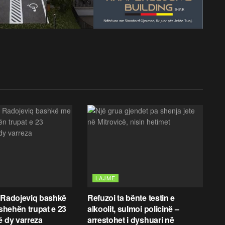
LAJME
 Radojeviq bashkë
Refuzoi ta bënte testin e
fshehën trupat e 23
alkoolit, sulmoi policinë –
ë dy varreza
arrestohet i dyshuari në