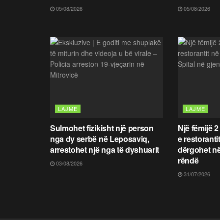
05/08/2026
05/08/2026
LAJME
LAJME
Sulmohet fizikisht një person
Një fëmijë 2
nga dy serbë në Leposaviq,
e restoranti
arrestohet një nga të dyshuarit
dërgohet në
rëndë
03/08/2026
31/07/2026