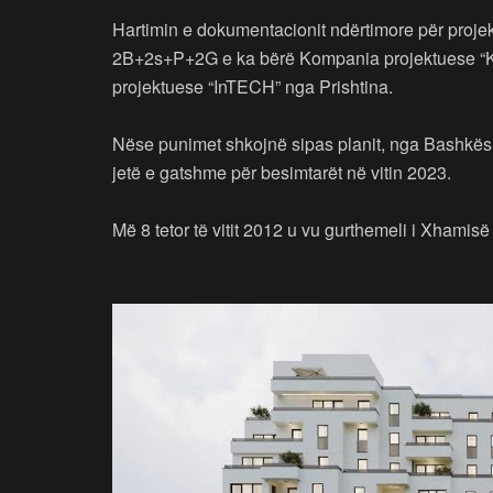
Hartimin e dokumentacionit ndërtimore për proje
2B+2s+P+2G e ka bërë Kompania projektuese “K
projektuese “InTECH” nga Prishtina.
Nëse punimet shkojnë sipas planit, nga Bashkësi
jetë e gatshme për besimtarët në vitin 2023.
Më 8 tetor të vitit 2012 u vu gurthemeli i Xhamis