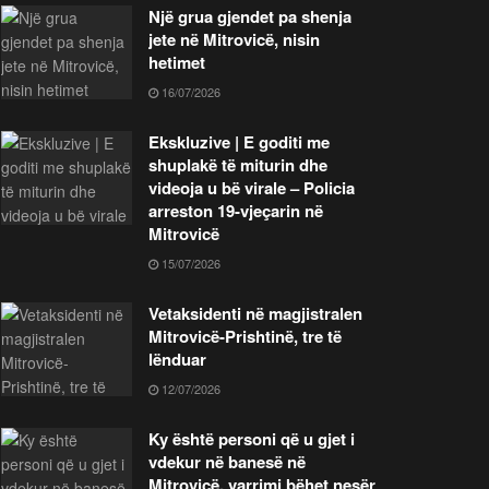
Një grua gjendet pa shenja
jete në Mitrovicë, nisin
hetimet
16/07/2026
Ekskluzive | E goditi me
shuplakë të miturin dhe
videoja u bë virale – Policia
arreston 19-vjeçarin në
Mitrovicë
15/07/2026
Vetaksidenti në magjistralen
Mitrovicë-Prishtinë, tre të
lënduar
12/07/2026
Ky është personi që u gjet i
vdekur në banesë në
Mitrovicë, varrimi bëhet nesër