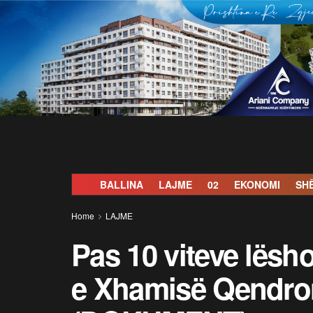
BALLINA
LAJME
02
EKONOMI
SH
Home
LAJME
Pas 10 viteve lësho
e Xhamisë Qendror