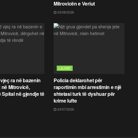
Mitrovicën e Veriut
03/08/2026
LAJME
 vjeç ra në bazenin
Policia deklarohet për
t në Mitrovicë,
raportimin mbi arrestimin e një
 Spital në gjendje të
shtetasi turk të dyshuar për
krime lufte
24/07/2026