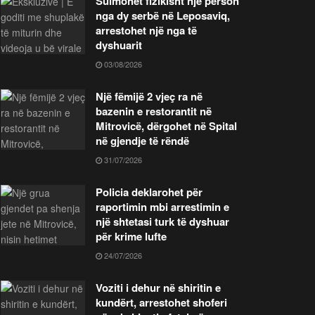
Sulmohet fizikisht një person
nga dy serbë në Leposaviq,
arrestohet një nga të
dyshuarit
03/08/2026
Një fëmijë 2 vjeç ra në
bazenin e restorantit në
Mitrovicë, dërgohet në Spital
në gjendje të rëndë
31/07/2026
Policia deklarohet për
raportimin mbi arrestimin e
një shtetasi turk të dyshuar
për krime lufte
24/07/2026
Voziti i dehur në shiritin e
kundërt, arrestohet shoferi