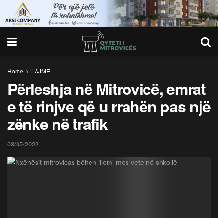
Home
LAJME
Përleshja në Mitrovicë, emrat
e të rinjve që u rrahën pas një
zënke në trafik
03/05/2022