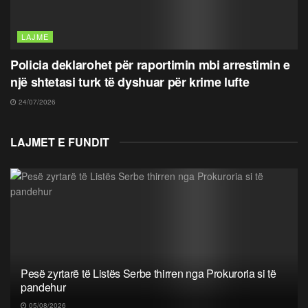
LAJME
Policia deklarohet për raportimin mbi arrestimin e
një shtetasi turk të dyshuar për krime lufte
24/07/2026
LAJMET E FUNDIT
Pesë zyrtarë të Listës Serbe thirren nga Prokuroria si të
pandehur
05/08/2026