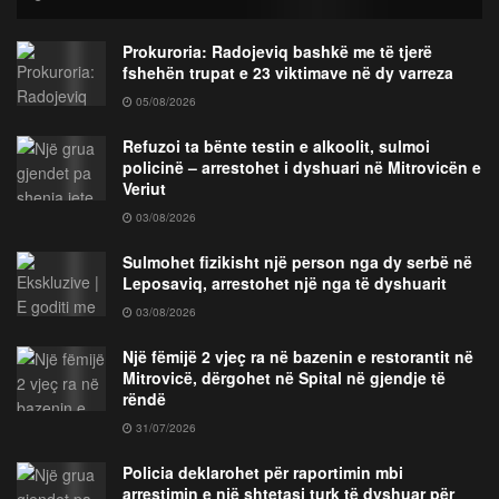
Prokuroria: Radojeviq bashkë me të tjerë
fshehën trupat e 23 viktimave në dy varreza
05/08/2026
Refuzoi ta bënte testin e alkoolit, sulmoi
policinë – arrestohet i dyshuari në Mitrovicën e
Veriut
03/08/2026
Sulmohet fizikisht një person nga dy serbë në
Leposaviq, arrestohet një nga të dyshuarit
03/08/2026
Një fëmijë 2 vjeç ra në bazenin e restorantit në
Mitrovicë, dërgohet në Spital në gjendje të
rëndë
31/07/2026
Policia deklarohet për raportimin mbi
arrestimin e një shtetasi turk të dyshuar për