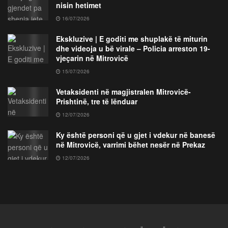
nisin hetimet
16/07/2026
Ekskluzive | E goditi me shuplakë të miturin
dhe videoja u bë virale – Policia arreston 19-
vjeçarin në Mitrovicë
15/07/2026
Vetaksidenti në magjistralen Mitrovicë-
Prishtinë, tre të lënduar
12/07/2026
Ky është personi që u gjet i vdekur në banesë
në Mitrovicë, varrimi bëhet nesër në Prekaz
12/07/2026