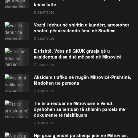
krime lufte
24/07/2026
Voziti i dehur në shiritin e kundërt, arrestohet
shoferi për aksidentin fatal në Studime
23/07/2026
E trishtë: Vdes në QKUK gruaja që u
aksidentua disa ditë më parë në Mitrovicë
23/07/2026
Aksident trafiku në rrugën Mitrovicë-Prishtinë,
lëndohen tre persona
17/07/2026
Tre të arrestuar në Mitrovicën e Veriut,
dyshohen se tentuan të shisnin parcela me
dokumente të falsifikuara
16/07/2026
Një grua gjendet pa shenja jete në Mitrovicë,