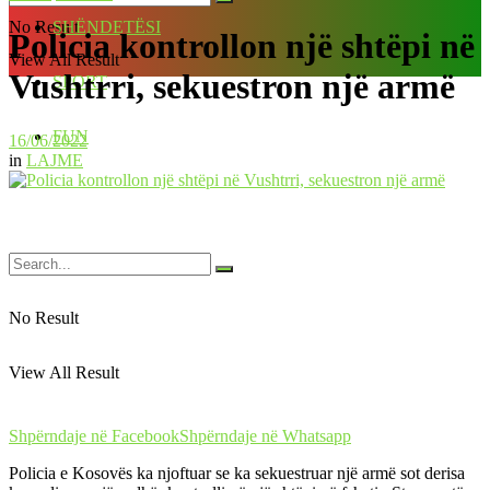
No Result
SHËNDETËSI
Policia kontrollon një shtëpi në
View All Result
Vushtrri, sekuestron një armë
SPORT
FUN
16/06/2022
in
LAJME
No Result
View All Result
Shpërndaje në Facebook
Shpërndaje në Whatsapp
Policia e Kosovës ka njoftuar se ka sekuestruar një armë sot derisa