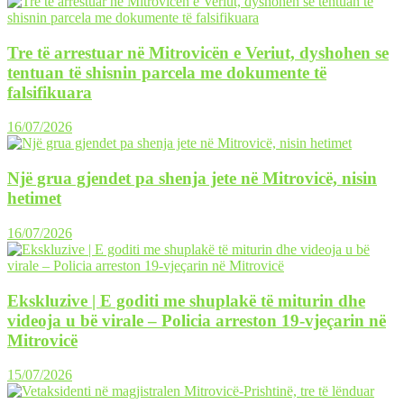
Tre të arrestuar në Mitrovicën e Veriut, dyshohen se
tentuan të shisnin parcela me dokumente të
falsifikuara
16/07/2026
Një grua gjendet pa shenja jete në Mitrovicë, nisin
hetimet
16/07/2026
Ekskluzive | E goditi me shuplakë të miturin dhe
videoja u bë virale – Policia arreston 19-vjeçarin në
Mitrovicë
15/07/2026