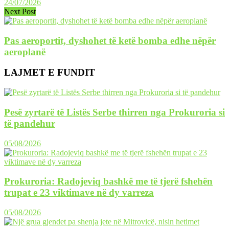
24/07/2026
Next Post
Pas aeroportit, dyshohet të ketë bomba edhe nëpër
aeroplanë
LAJMET E FUNDIT
Pesë zyrtarë të Listës Serbe thirren nga Prokuroria si
të pandehur
05/08/2026
Prokuroria: Radojeviq bashkë me të tjerë fshehën
trupat e 23 viktimave në dy varreza
05/08/2026