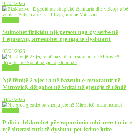
03/08/2026
LAJME
Sulmohet fizikisht një person nga dy serbë në
Leposaviq, arrestohet një nga të dyshuarit
03/08/2026
LAJME
Një fëmijë 2 vjeç ra në bazenin e restorantit në
Mitrovicë, dërgohet në Spital në gjendje të rëndë
31/07/2026
LAJME
Policia deklarohet për raportimin mbi arrestimin e
një shtetasi turk të dyshuar për krime lufte