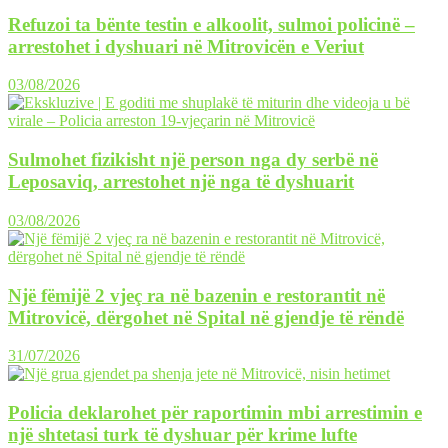
Refuzoi ta bënte testin e alkoolit, sulmoi policinë –
arrestohet i dyshuari në Mitrovicën e Veriut
03/08/2026
Sulmohet fizikisht një person nga dy serbë në
Leposaviq, arrestohet një nga të dyshuarit
03/08/2026
Një fëmijë 2 vjeç ra në bazenin e restorantit në
Mitrovicë, dërgohet në Spital në gjendje të rëndë
31/07/2026
Policia deklarohet për raportimin mbi arrestimin e
një shtetasi turk të dyshuar për krime lufte