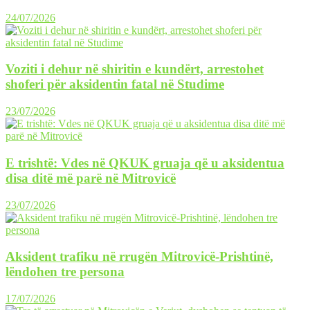
24/07/2026
Voziti i dehur në shiritin e kundërt, arrestohet
shoferi për aksidentin fatal në Studime
23/07/2026
E trishtë: Vdes në QKUK gruaja që u aksidentua
disa ditë më parë në Mitrovicë
23/07/2026
Aksident trafiku në rrugën Mitrovicë-Prishtinë,
lëndohen tre persona
17/07/2026