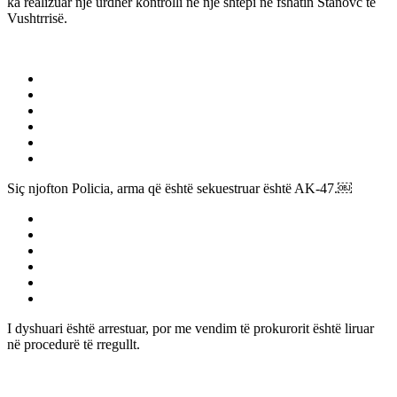
ka realizuar një urdhër kontrolli në një shtëpi në fshatin Stanovc të
Vushtrrisë.
Siç njofton Policia, arma që është sekuestruar është AK-47.￼
I dyshuari është arrestuar, por me vendim të prokurorit është liruar
në procedurë të rregullt.