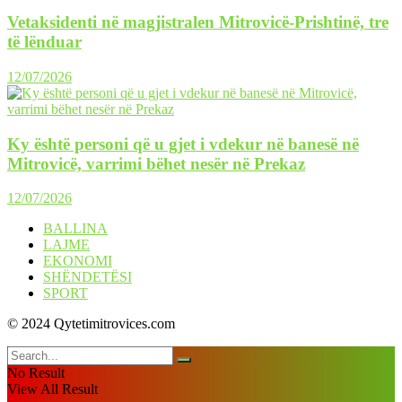
Vetaksidenti në magjistralen Mitrovicë-Prishtinë, tre
të lënduar
12/07/2026
Ky është personi që u gjet i vdekur në banesë në
Mitrovicë, varrimi bëhet nesër në Prekaz
12/07/2026
BALLINA
LAJME
EKONOMI
SHËNDETËSI
SPORT
© 2024 Qytetimitrovices.com
No Result
View All Result