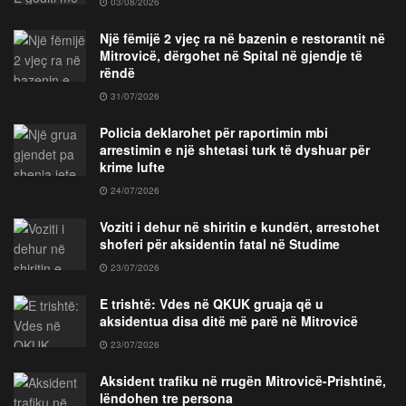
03/08/2026
Një fëmijë 2 vjeç ra në bazenin e restorantit në
Mitrovicë, dërgohet në Spital në gjendje të
rëndë
31/07/2026
Policia deklarohet për raportimin mbi
arrestimin e një shtetasi turk të dyshuar për
krime lufte
24/07/2026
Voziti i dehur në shiritin e kundërt, arrestohet
shoferi për aksidentin fatal në Studime
23/07/2026
E trishtë: Vdes në QKUK gruaja që u
aksidentua disa ditë më parë në Mitrovicë
23/07/2026
Aksident trafiku në rrugën Mitrovicë-Prishtinë,
lëndohen tre persona