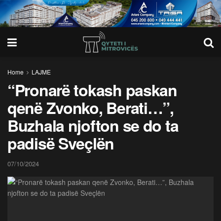
Home
LAJME
“Pronarë tokash paskan
qenë Zvonko, Berati…”,
Buzhala njofton se do ta
padisë Sveçlën
07/10/2024