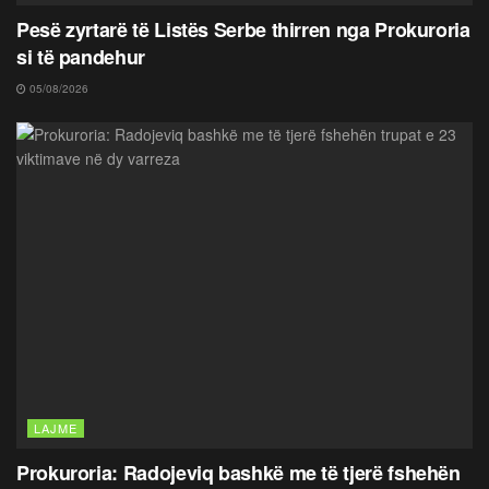
Pesë zyrtarë të Listës Serbe thirren nga Prokuroria
si të pandehur
05/08/2026
LAJME
Prokuroria: Radojeviq bashkë me të tjerë fshehën