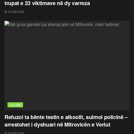
trupat e 23 viktimave në dy varreza
05/08/2026
LAJME
Refuzoi ta bënte testin e alkoolit, sulmoi policinë –
arrestohet i dyshuari në Mitrovicën e Veriut
03/08/2026