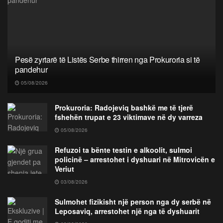
Pesë zyrtarë të Listës Serbe thirren nga Prokuroria si të
pandehur
05/08/2026
Prokuroria: Radojeviq bashkë me të tjerë
fshehën trupat e 23 viktimave në dy varreza
05/08/2026
Refuzoi ta bënte testin e alkoolit, sulmoi
policinë – arrestohet i dyshuari në Mitrovicën e
Veriut
03/08/2026
Sulmohet fizikisht një person nga dy serbë në
Leposaviq, arrestohet një nga të dyshuarit