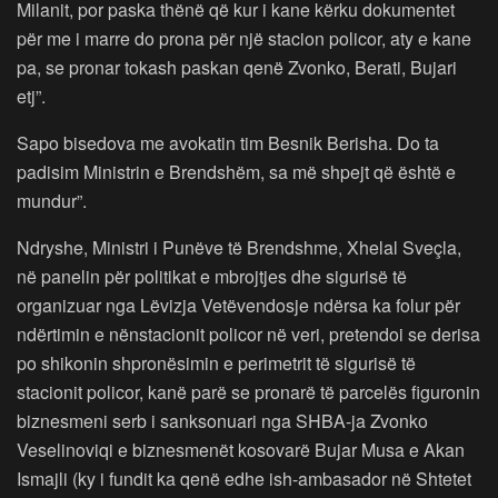
Milanit, por paska thënë që kur i kane kërku dokumentet
për me i marre do prona për një stacion policor, aty e kane
pa, se pronar tokash paskan qenë Zvonko, Berati, Bujari
etj”.
Sapo bisedova me avokatin tim Besnik Berisha. Do ta
padisim Ministrin e Brendshëm, sa më shpejt që është e
mundur”.
Ndryshe, Ministri i Punëve të Brendshme, Xhelal Sveçla,
në panelin për politikat e mbrojtjes dhe sigurisë të
organizuar nga Lëvizja Vetëvendosje ndërsa ka folur për
ndërtimin e nënstacionit policor në veri, pretendoi se derisa
po shikonin shpronësimin e perimetrit të sigurisë të
stacionit policor, kanë parë se pronarë të parcelës figuronin
biznesmeni serb i sanksonuari nga SHBA-ja Zvonko
Veselinoviqi e biznesmenët kosovarë Bujar Musa e Akan
Ismajli (ky i fundit ka qenë edhe ish-ambasador në Shtetet