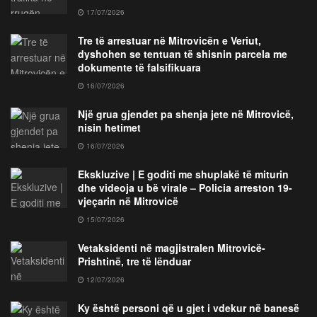
17/07/2026
Tre të arrestuar në Mitrovicën e Veriut,
dyshohen se tentuan të shisnin parcela me
dokumente të falsifikuara
16/07/2026
Një grua gjendet pa shenja jete në Mitrovicë,
nisin hetimet
16/07/2026
Ekskluzive | E goditi me shuplakë të miturin
dhe videoja u bë virale – Policia arreston 19-
vjeçarin në Mitrovicë
15/07/2026
Vetaksidenti në magjistralen Mitrovicë-
Prishtinë, tre të lënduar
12/07/2026
Ky është personi që u gjet i vdekur në banesë