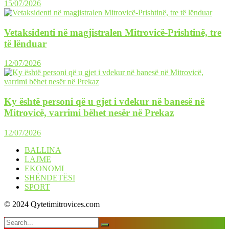
15/07/2026
Vetaksidenti në magjistralen Mitrovicë-Prishtinë, tre
të lënduar
12/07/2026
Ky është personi që u gjet i vdekur në banesë në
Mitrovicë, varrimi bëhet nesër në Prekaz
12/07/2026
BALLINA
LAJME
EKONOMI
SHËNDETËSI
SPORT
© 2024 Qytetimitrovices.com