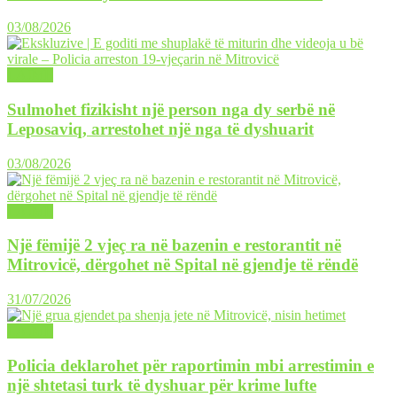
03/08/2026
LAJME
Sulmohet fizikisht një person nga dy serbë në
Leposaviq, arrestohet një nga të dyshuarit
03/08/2026
LAJME
Një fëmijë 2 vjeç ra në bazenin e restorantit në
Mitrovicë, dërgohet në Spital në gjendje të rëndë
31/07/2026
LAJME
Policia deklarohet për raportimin mbi arrestimin e
një shtetasi turk të dyshuar për krime lufte