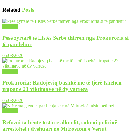
Related
Posts
LAJME
Pesë zyrtarë të Listës Serbe thirren nga Prokuroria si
të pandehur
05/08/2026
LAJME
Prokuroria: Radojeviq bashkë me të tjerë fshehën
trupat e 23 viktimave në dy varreza
05/08/2026
LAJME
Refuzoi ta bënte testin e alkoolit, sulmoi policinë –
arrestohet i dyshuari në Mitrovicën e Veriut