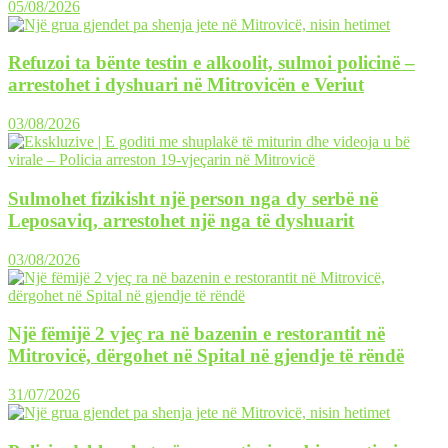
05/08/2026
Refuzoi ta bënte testin e alkoolit, sulmoi policinë –
arrestohet i dyshuari në Mitrovicën e Veriut
03/08/2026
Sulmohet fizikisht një person nga dy serbë në
Leposaviq, arrestohet një nga të dyshuarit
03/08/2026
Një fëmijë 2 vjeç ra në bazenin e restorantit në
Mitrovicë, dërgohet në Spital në gjendje të rëndë
31/07/2026