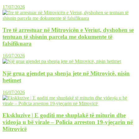
17/07/2026
Tre të arrestuar në Mitrovicën e Veriut, dyshohen se
tentuan të shisnin parcela me dokumente të
falsifikuara
16/07/2026
Një grua gjendet pa shenja jete në Mitrovicë, nisin
hetimet
16/07/2026
Ekskluzive | E goditi me shuplakë të miturin dhe
videoja u bë virale – Policia arreston 19-vjeçarin në
Mitrovicë