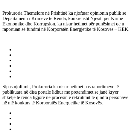
Prokuroria Themelore në Prishtinë ka njoftuar opinionin publik se
Departamenti i Krimeve të Rënda, konkretisht Njësiti për Krime
Ekonomike dhe Korrupsion, ka nisur hetimet për punësimet që u
raportuan së fundmi në Korporatën Energjetike të Kosovës – KEK.
Sipas njoftimit, Prokuroria ka nisur hetimet pas raportimeve të
publikuara në disa portale lidhur me pretendimet se janë kryer
shkelje të rënda ligjore në procesin e rekrutimit të qindra personave
në një konkurs të Korporatës Energjetike të Kosovës.