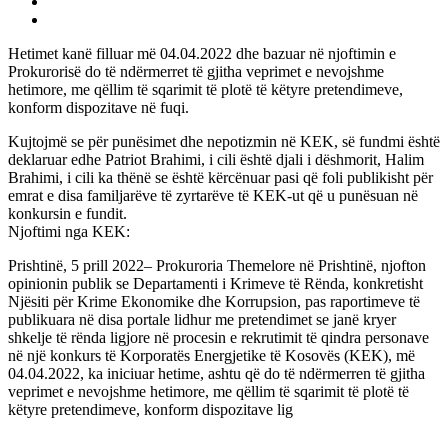
Hetimet kanë filluar më 04.04.2022 dhe bazuar në njoftimin e
Prokurorisë do të ndërmerret të gjitha veprimet e nevojshme
hetimore, me qëllim të sqarimit të plotë të këtyre pretendimeve,
konform dispozitave në fuqi.
Kujtojmë se për punësimet dhe nepotizmin në KEK, së fundmi është
deklaruar edhe Patriot Brahimi, i cili është djali i dëshmorit, Halim
Brahimi, i cili ka thënë se është kërcënuar pasi që foli publikisht për
emrat e disa familjarëve të zyrtarëve të KEK-ut që u punësuan në
konkursin e fundit.
Njoftimi nga KEK:
Prishtinë, 5 prill 2022– Prokuroria Themelore në Prishtinë, njofton
opinionin publik se Departamenti i Krimeve të Rënda, konkretisht
Njësiti për Krime Ekonomike dhe Korrupsion, pas raportimeve të
publikuara në disa portale lidhur me pretendimet se janë kryer
shkelje të rënda ligjore në procesin e rekrutimit të qindra personave
në një konkurs të Korporatës Energjetike të Kosovës (KEK), më
04.04.2022, ka iniciuar hetime, ashtu që do të ndërmerren të gjitha
veprimet e nevojshme hetimore, me qëllim të sqarimit të plotë të
këtyre pretendimeve, konform dispozitave lig