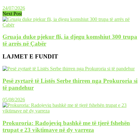
24/07/2026
Next Post
Gruaja duke pjekur fli, ia djegu komshiut 300 trupa
të arrës në Çabër
LAJMET E FUNDIT
Pesë zyrtarë të Listës Serbe thirren nga Prokuroria si
të pandehur
05/08/2026
Prokuroria: Radojeviq bashkë me të tjerë fshehën
trupat e 23 viktimave në dy varreza