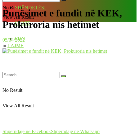
No Result
SHËNDETËSI
Punësimet e fundit në KEK,
View All Result
Prokuroria nis hetimet
SPORT
FUN
05/04/2022
in
LAJME
No Result
View All Result
Shpërndaje në Facebook
Shpërndaje në Whatsapp