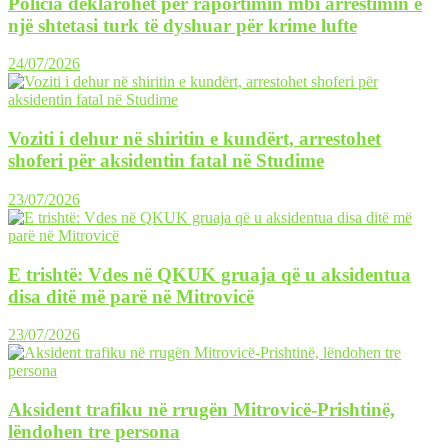
Policia deklarohet për raportimin mbi arrestimin e
një shtetasi turk të dyshuar për krime lufte
24/07/2026
Voziti i dehur në shiritin e kundërt, arrestohet
shoferi për aksidentin fatal në Studime
23/07/2026
E trishtë: Vdes në QKUK gruaja që u aksidentua
disa ditë më parë në Mitrovicë
23/07/2026
Aksident trafiku në rrugën Mitrovicë-Prishtinë,
lëndohen tre persona