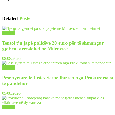
Related
Posts
LAJME
Tentoi t’u japë policëve 20 euro për të shmangur
gjobën, arrestohet në Mitrovicë
08/08/2026
LAJME
Pesë zyrtarë të Listës Serbe thirren nga Prokuroria si
të pandehur
05/08/2026
LAJME