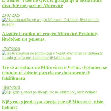
E trishtë: Vdes në QKUK gruaja që u aksidentua
disa ditë më parë në Mitrovicë
23/07/2026
Aksident trafiku në rrugën Mitrovicë-Prishtinë,
lëndohen tre persona
17/07/2026
Tre të arrestuar në Mitrovicën e Veriut, dyshohen se
tentuan të shisnin parcela me dokumente të
falsifikuara
16/07/2026
Një grua gjendet pa shenja jete në Mitrovicë, nisin
hetimet