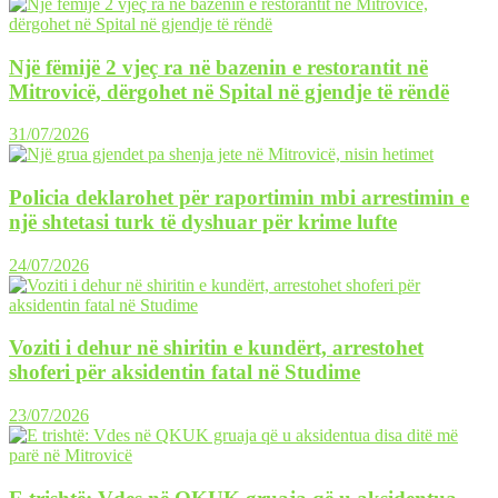
Një fëmijë 2 vjeç ra në bazenin e restorantit në
Mitrovicë, dërgohet në Spital në gjendje të rëndë
31/07/2026
Policia deklarohet për raportimin mbi arrestimin e
një shtetasi turk të dyshuar për krime lufte
24/07/2026
Voziti i dehur në shiritin e kundërt, arrestohet
shoferi për aksidentin fatal në Studime
23/07/2026