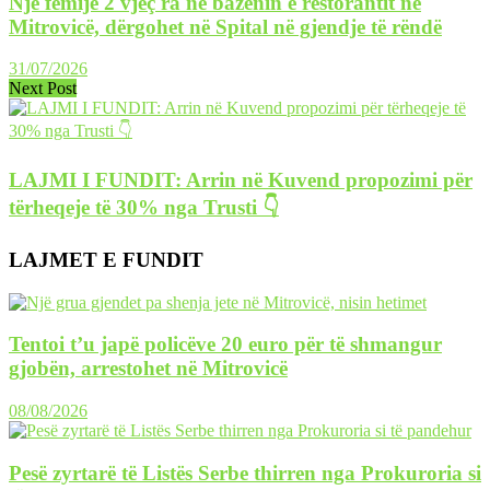
Një fëmijë 2 vjeç ra në bazenin e restorantit në
Mitrovicë, dërgohet në Spital në gjendje të rëndë
31/07/2026
Next Post
LAJMI I FUNDIT: Arrin në Kuvend propozimi për
tërheqeje të 30% nga Trusti 👇
LAJMET E FUNDIT
Tentoi t’u japë policëve 20 euro për të shmangur
gjobën, arrestohet në Mitrovicë
08/08/2026
Pesë zyrtarë të Listës Serbe thirren nga Prokuroria si