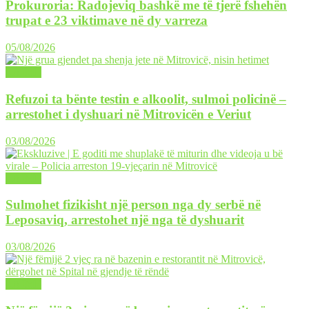
Prokuroria: Radojeviq bashkë me të tjerë fshehën
trupat e 23 viktimave në dy varreza
05/08/2026
LAJME
Refuzoi ta bënte testin e alkoolit, sulmoi policinë –
arrestohet i dyshuari në Mitrovicën e Veriut
03/08/2026
LAJME
Sulmohet fizikisht një person nga dy serbë në
Leposaviq, arrestohet një nga të dyshuarit
03/08/2026
LAJME