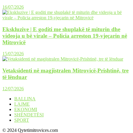
16/07/2026
Ekskluzive | E goditi me shuplakë të miturin dhe
videoja u bë virale – Policia arreston 19-vjeçarin në
Mitrovicë
15/07/2026
Vetaksidenti në magjistralen Mitrovicë-Prishtinë, tre
të lënduar
12/07/2026
BALLINA
LAJME
EKONOMI
SHËNDETËSI
SPORT
© 2024 Qytetimitrovices.com