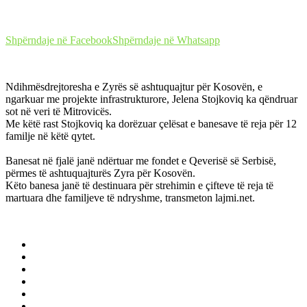
Shpërndaje në Facebook
Shpërndaje në Whatsapp
Ndihmësdrejtoresha e Zyrës së ashtuquajtur për Kosovën, e
ngarkuar me projekte infrastrukturore, Jelena Stojkoviq ka qëndruar
sot në veri të Mitrovicës.
Me këtë rast Stojkoviq ka dorëzuar çelësat e banesave të reja për 12
familje në këtë qytet.
Banesat në fjalë janë ndërtuar me fondet e Qeverisë së Serbisë,
përmes të ashtuquajturës Zyra për Kosovën.
Këto banesa janë të destinuara për strehimin e çifteve të reja të
martuara dhe familjeve të ndryshme, transmeton lajmi.net.