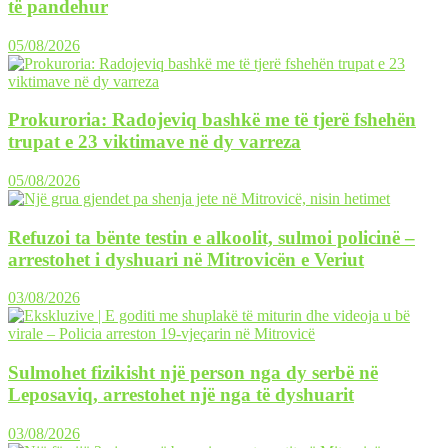
të pandehur
05/08/2026
Prokuroria: Radojeviq bashkë me të tjerë fshehën
trupat e 23 viktimave në dy varreza
05/08/2026
Refuzoi ta bënte testin e alkoolit, sulmoi policinë –
arrestohet i dyshuari në Mitrovicën e Veriut
03/08/2026
Sulmohet fizikisht një person nga dy serbë në
Leposaviq, arrestohet një nga të dyshuarit
03/08/2026