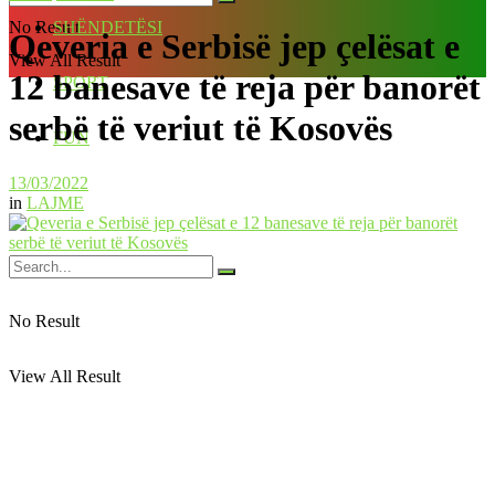
No Result
SHËNDETËSI
Qeveria e Serbisë jep çelësat e
View All Result
12 banesave të reja për banorët
SPORT
serbë të veriut të Kosovës
FUN
13/03/2022
in
LAJME
No Result
View All Result