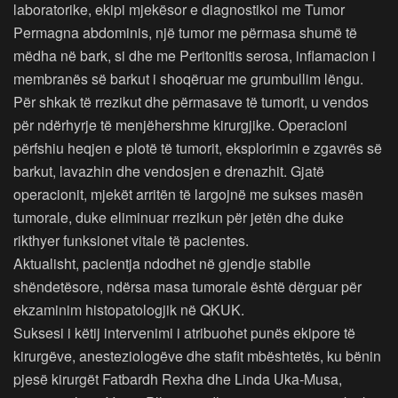
laboratorike, ekipi mjekësor e diagnostikoi me Tumor
Permagna abdominis, një tumor me përmasa shumë të
mëdha në bark, si dhe me Peritonitis serosa, inflamacion i
membranës së barkut i shoqëruar me grumbullim lëngu.
Për shkak të rrezikut dhe përmasave të tumorit, u vendos
për ndërhyrje të menjëhershme kirurgjike. Operacioni
përfshiu heqjen e plotë të tumorit, eksplorimin e zgavrës së
barkut, lavazhin dhe vendosjen e drenazhit. Gjatë
operacionit, mjekët arritën të largojnë me sukses masën
tumorale, duke eliminuar rrezikun për jetën dhe duke
rikthyer funksionet vitale të pacientes.
Aktualisht, pacientja ndodhet në gjendje stabile
shëndetësore, ndërsa masa tumorale është dërguar për
ekzaminim histopatologjik në QKUK.
Suksesi i këtij intervenimi i atribuohet punës ekipore të
kirurgëve, anesteziologëve dhe stafit mbështetës, ku bënin
pjesë kirurgët Fatbardh Rexha dhe Linda Uka‑Musa,