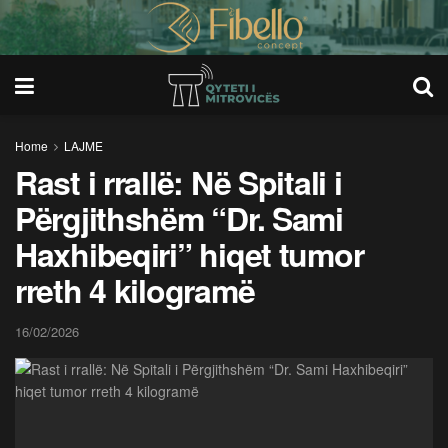
Home
LAJME
Rast i rrallë: Në Spitali i
Përgjithshëm “Dr. Sami
Haxhibeqiri” hiqet tumor
rreth 4 kilogramë
16/02/2026