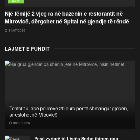
LAJME
Një fëmijë 2 vjeç ra në bazenin e restorantit në
Mitrovicë, dërgohet në Spital në gjendje të rëndë
31/07/2026
LAJMET E FUNDIT
Tentoi t’u japë policëve 20 euro për të shmangur gjobën,
arrestohet në Mitrovicë
08/08/2026
Pesë zyrtarë të Listës Serbe thirren nga