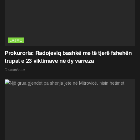
LAJME
Prokuroria: Radojeviq bashkë me të tjerë fshehën
trupat e 23 viktimave në dy varreza
05/08/2026