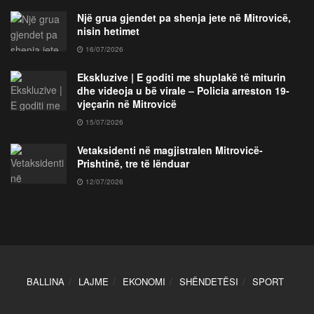
Një grua gjendet pa shenja jete në Mitrovicë,
nisin hetimet
16/07/2026
Ekskluzive | E goditi me shuplakë të miturin
dhe videoja u bë virale – Policia arreston 19-
vjeçarin në Mitrovicë
15/07/2026
Vetaksidenti në magjistralen Mitrovicë-
Prishtinë, tre të lënduar
12/07/2026
BALLINA
LAJME
EKONOMI
SHËNDETËSI
SPORT