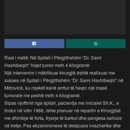
Rast i rrallë: Në Spitali i Përgjithshëm “Dr. Sami
Haxhibeqiri” hiqet tumor rreth 4 kilogramë
Një intervenim i ndërlikuar kirurgjik është realizuar me
sukses në Spitali i Përgjithshëm “Dr. Sami Haxhibeqiri” në
Mitrovicë, ku mjekët kanë arritur të heqin një masë
tumorale me peshë rreth 4 kilogramë.
Sipas njoftimit nga spitali, pacientja me inicialet Sh.K., e
lindur në vitin 1968, ishte pranuar në repartin e Kirurgjisë
me dhimbje të forta, fryerje të barkut dhe pengesa serioze
në tretje. Pas ekzaminimeve të detajuara imazherike dhe