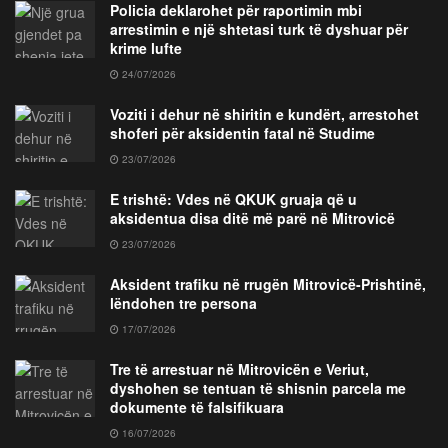
Policia deklarohet për raportimin mbi
arrestimin e një shtetasi turk të dyshuar për
krime lufte
24/07/2026
Voziti i dehur në shiritin e kundërt, arrestohet
shoferi për aksidentin fatal në Studime
23/07/2026
E trishtë: Vdes në QKUK gruaja që u
aksidentua disa ditë më parë në Mitrovicë
23/07/2026
Aksident trafiku në rrugën Mitrovicë-Prishtinë,
lëndohen tre persona
17/07/2026
Tre të arrestuar në Mitrovicën e Veriut,
dyshohen se tentuan të shisnin parcela me
dokumente të falsifikuara
16/07/2026