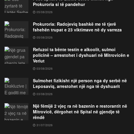
Prokuroria si të pandehur
05/08/2026
Prokuroria: Radojeviq bashkë me të tjerë
fshehën trupat e 23 viktimave në dy varreza
05/08/2026
Refuzoi ta bënte testin e alkoolit, sulmoi
policinë – arrestohet i dyshuari në Mitrovicën e
Veriut
03/08/2026
Sulmohet fizikisht një person nga dy serbë në
Leposaviq, arrestohet një nga të dyshuarit
03/08/2026
Një fëmijë 2 vjeç ra në bazenin e restorantit në
Mitrovicë, dërgohet në Spital në gjendje të
rëndë
31/07/2026