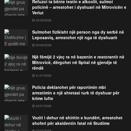
Refuzoi ta bënte testin e alkoolit, sulmoi
policinë – arrestohet i dyshuari në Mitrovicën e
Veriut
03/08/2026
Sulmohet fizikisht një person nga dy serbë në
Leposaviq, arrestohet një nga të dyshuarit
03/08/2026
Një fëmijë 2 vjeç ra në bazenin e restorantit në
Mitrovicë, dërgohet në Spital në gjendje të
rëndë
31/07/2026
Policia deklarohet për raportimin mbi
arrestimin e një shtetasi turk të dyshuar për
krime lufte
24/07/2026
Voziti i dehur në shiritin e kundërt, arrestohet
shoferi për aksidentin fatal në Studime
23/07/2026