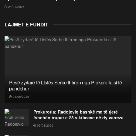
24/07/2026
LAJMET E FUNDIT
Pesë zyrtarë të Listës Serbe thirren nga Prokuroria si të
pandehur
05/08/2026
Prokuroria: Radojeviq bashkë me të tjerë
fshehën trupat e 23 viktimave në dy varreza
05/08/2026