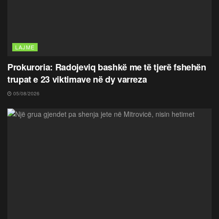
LAJME
Prokuroria: Radojeviq bashkë me të tjerë fshehën
trupat e 23 viktimave në dy varreza
05/08/2026