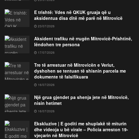
E trishtë: Vdes në QKUK gruaja që u
aksidentua disa ditë më parë në Mitrovicë
23/07/2026
Aksident trafiku në rrugën Mitrovicë-Prishtinë,
lëndohen tre persona
17/07/2026
Tre të arrestuar në Mitrovicën e Veriut,
dyshohen se tentuan të shisnin parcela me
dokumente të falsifikuara
16/07/2026
Një grua gjendet pa shenja jete në Mitrovicë,
nisin hetimet
16/07/2026
Ekskluzive | E goditi me shuplakë të miturin
dhe videoja u bë virale – Policia arreston 19-
vjeçarin në Mitrovicë