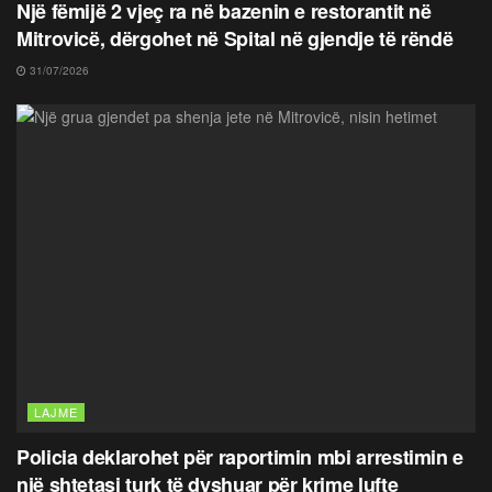
Një fëmijë 2 vjeç ra në bazenin e restorantit në
Mitrovicë, dërgohet në Spital në gjendje të rëndë
31/07/2026
LAJME
Policia deklarohet për raportimin mbi arrestimin e
një shtetasi turk të dyshuar për krime lufte