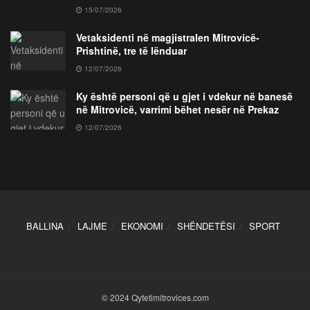
15/07/2026
Vetaksidenti në magjistralen Mitrovicë-
Prishtinë, tre të lënduar
12/07/2026
Ky është personi që u gjet i vdekur në banesë
në Mitrovicë, varrimi bëhet nesër në Prekaz
12/07/2026
BALLINA
LAJME
EKONOMI
SHËNDETËSI
SPORT
© 2024 Qytetimitrovices.com