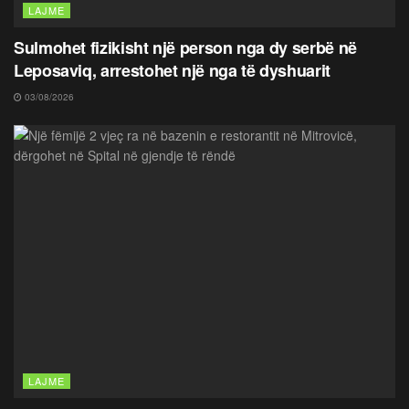
LAJME
Sulmohet fizikisht një person nga dy serbë në
Leposaviq, arrestohet një nga të dyshuarit
03/08/2026
LAJME