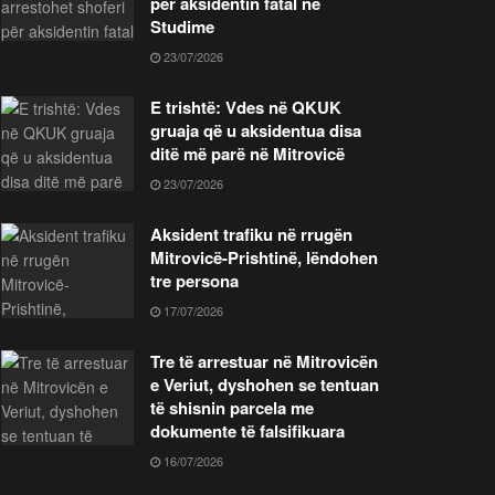
për aksidentin fatal në
Studime
23/07/2026
E trishtë: Vdes në QKUK
gruaja që u aksidentua disa
ditë më parë në Mitrovicë
23/07/2026
Aksident trafiku në rrugën
Mitrovicë-Prishtinë, lëndohen
tre persona
17/07/2026
Tre të arrestuar në Mitrovicën
e Veriut, dyshohen se tentuan
të shisnin parcela me
dokumente të falsifikuara
16/07/2026