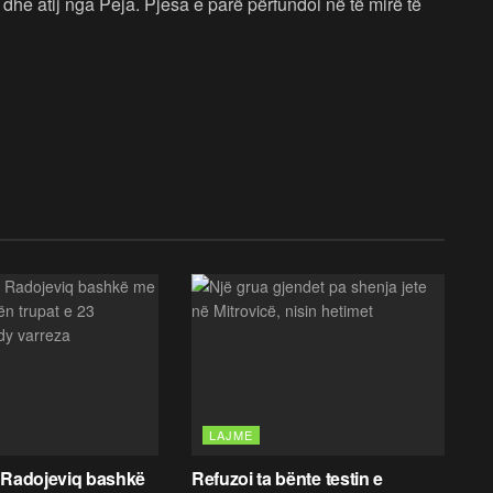
dhe atij nga Peja. Pjesa e parë përfundoi në të mirë të
LAJME
 Radojeviq bashkë
Refuzoi ta bënte testin e