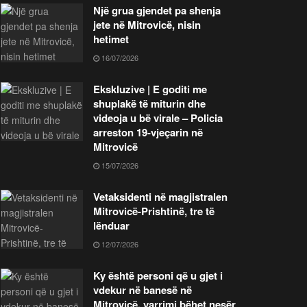
Një grua gjendet pa shenja
jete në Mitrovicë, nisin
hetimet
16/07/2026
Ekskluzive | E goditi me
shuplakë të miturin dhe
videoja u bë virale – Policia
arreston 19-vjeçarin në
Mitrovicë
15/07/2026
Vetaksidenti në magjistralen
Mitrovicë-Prishtinë, tre të
lënduar
12/07/2026
Ky është personi që u gjet i
vdekur në banesë në
Mitrovicë, varrimi bëhet nesër