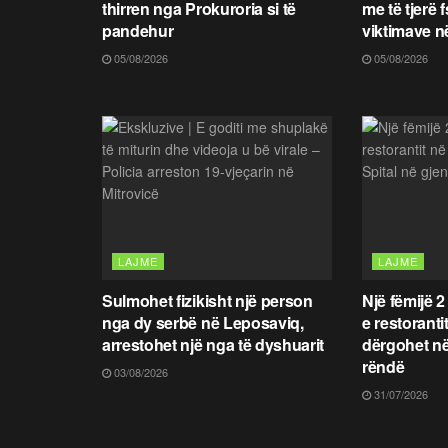
thirren nga Prokuroria si të
me të tjerë 
pandehur
viktimave n
05/08/2026
05/08/2026
LAJME
LAJME
Sulmohet fizikisht një person
Një fëmijë 2
nga dy serbë në Leposaviq,
e restoranti
arrestohet një nga të dyshuarit
dërgohet në
rëndë
03/08/2026
31/07/2026