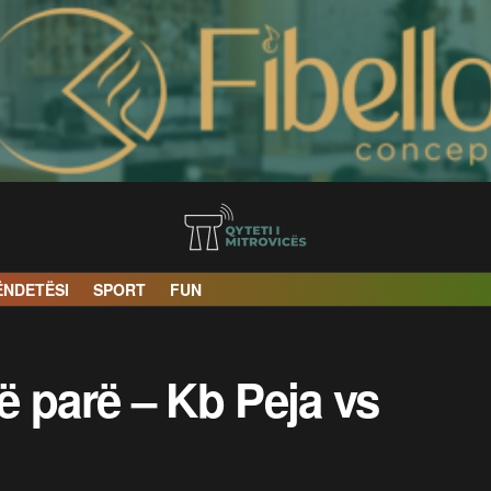
ËNDETËSI
SPORT
FUN
së parë – Kb Peja vs