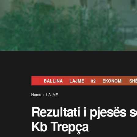
BALLINA
LAJME
02
EKONOMI
SH
Home
LAJME
Rezultati i pjesës 
Kb Trepça