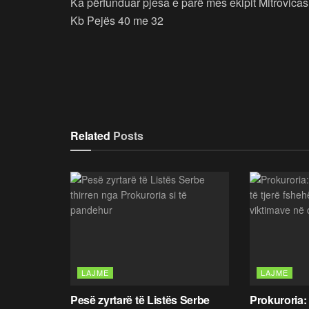
Ka përfunduar pjesa e parë mes ekipit Mitrovicas 
Kb Pejës 40 me 32
Related
Posts
LAJME
LAJME
Pesë zyrtarë të Listës Serbe
Prokuroria: