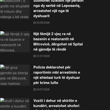
Sulmohet fizikisht një person
nga dy serbë në Leposaviq,
arrestohet një nga të
dyshuarit
03/08/2026
Një fëmijë 2 vjeç ra në
bazenin e restorantit në
Mitrovicë, dërgohet në Spital
në gjendje të rëndë
31/07/2026
Policia deklarohet për
raportimin mbi arrestimin e
një shtetasi turk të dyshuar
për krime lufte
24/07/2026
Voziti i dehur në shiritin e
kundërt, arrestohet shoferi