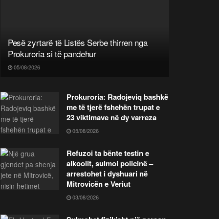
Pesë zyrtarë të Listës Serbe thirren nga
Prokuroria si të pandehur
05/08/2026
Prokuroria: Radojeviq bashkë
me të tjerë fshehën trupat e
23 viktimave në dy varreza
05/08/2026
Refuzoi ta bënte testin e
alkoolit, sulmoi policinë –
arrestohet i dyshuari në
Mitrovicën e Veriut
03/08/2026