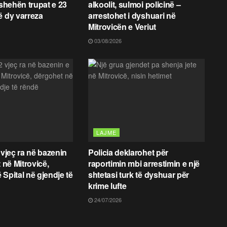
fshehën trupat e 23
alkoolit, sulmoi policinë –
ë dy varreza
arrestohet i dyshuari në
Mitrovicën e Veriut
03/08/2026
LAJME
 vjeç ra në bazenin
Policia deklarohet për
t në Mitrovicë,
raportimin mbi arrestimin e një
 Spital në gjendje të
shtetasi turk të dyshuar për
krime lufte
24/07/2026