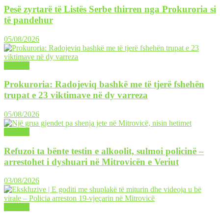
Pesë zyrtarë të Listës Serbe thirren nga Prokuroria si
të pandehur
05/08/2026
LAJME
Prokuroria: Radojeviq bashkë me të tjerë fshehën
trupat e 23 viktimave në dy varreza
05/08/2026
LAJME
Refuzoi ta bënte testin e alkoolit, sulmoi policinë –
arrestohet i dyshuari në Mitrovicën e Veriut
03/08/2026
LAJME