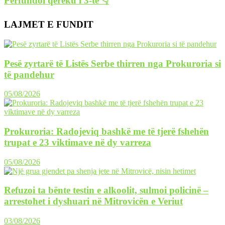
Përfundoi qereku i 3-të 👇
LAJMET E FUNDIT
Pesë zyrtarë të Listës Serbe thirren nga Prokuroria si
të pandehur
05/08/2026
Prokuroria: Radojeviq bashkë me të tjerë fshehën
trupat e 23 viktimave në dy varreza
05/08/2026
Refuzoi ta bënte testin e alkoolit, sulmoi policinë –
arrestohet i dyshuari në Mitrovicën e Veriut
03/08/2026