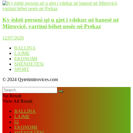
Ky është personi që u gjet i vdekur në banesë në
Mitrovicë, varrimi bëhet nesër në Prekaz
12/07/2026
BALLINA
LAJME
EKONOMI
SHËNDETËSI
SPORT
© 2024 Qytetimitrovices.com
No Result
View All Result
BALLINA
LAJME
02
EKONOMI
SHËNDETËSI