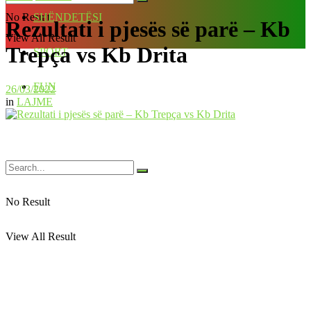
No Result
SHËNDETËSI
Rezultati i pjesës së parë – Kb
View All Result
Trepça vs Kb Drita
SPORT
FUN
26/03/2022
in
LAJME
No Result
View All Result