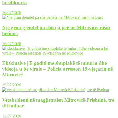
falsifikuara
16/07/2026
Një grua gjendet pa shenja jete në Mitrovicë, nisin
hetimet
16/07/2026
Ekskluzive | E goditi me shuplakë të miturin dhe
videoja u bë virale – Policia arreston 19-vjeçarin në
Mitrovicë
15/07/2026
Vetaksidenti në magjistralen Mitrovicë-Prishtinë, tre
të lënduar
12/07/2026