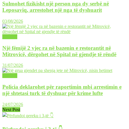
Sulmohet fizikisht një person nga dy serbë në
Leposaviq, arrestohet një nga të dyshuarit
03/08/2026
LAJME
Një fëmijë 2 vjeç ra në bazenin e restorantit në
Mitrovicë, dërgohet në Spital në gjendje të rëndë
31/07/2026
LAJME
Policia deklarohet për raportimin mbi arrestimin e
një shtetasi turk të dyshuar për krime lufte
24/07/2026
Next Post