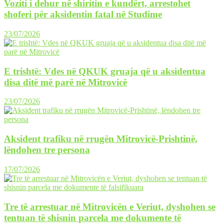
Voziti i dehur në shiritin e kundërt, arrestohet
shoferi për aksidentin fatal në Studime
23/07/2026
E trishtë: Vdes në QKUK gruaja që u aksidentua
disa ditë më parë në Mitrovicë
23/07/2026
Aksident trafiku në rrugën Mitrovicë-Prishtinë,
lëndohen tre persona
17/07/2026
Tre të arrestuar në Mitrovicën e Veriut, dyshohen se
tentuan të shisnin parcela me dokumente të