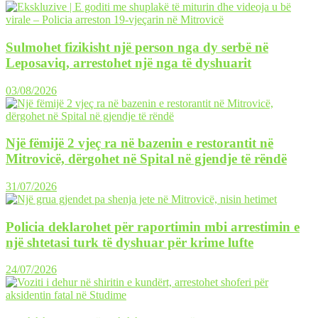
Sulmohet fizikisht një person nga dy serbë në
Leposaviq, arrestohet një nga të dyshuarit
03/08/2026
Një fëmijë 2 vjeç ra në bazenin e restorantit në
Mitrovicë, dërgohet në Spital në gjendje të rëndë
31/07/2026
Policia deklarohet për raportimin mbi arrestimin e
një shtetasi turk të dyshuar për krime lufte
24/07/2026