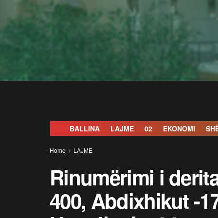
BALLINA
LAJME
02
EKONOMI
SH
Home
LAJME
Rinumërimi i derita
400, Abdixhikut -1