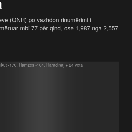
a
eve (QNR) po vazhdon rinumërimi i
numëruar mbi 77 për qind, ose 1,987 nga 2,557