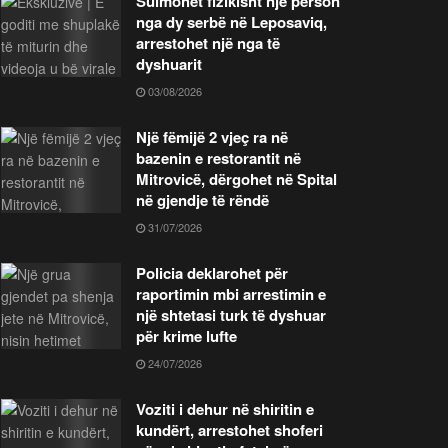
Sulmohet fizikisht një person
nga dy serbë në Leposaviq,
arrestohet një nga të
dyshuarit
03/08/2026
Një fëmijë 2 vjeç ra në
bazenin e restorantit në
Mitrovicë, dërgohet në Spital
në gjendje të rëndë
31/07/2026
Policia deklarohet për
raportimin mbi arrestimin e
një shtetasi turk të dyshuar
për krime lufte
24/07/2026
Voziti i dehur në shiritin e
kundërt, arrestohet shoferi