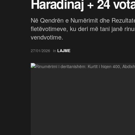
Haradinaj + 24 vot
Në Qendrën e Numërimit dhe Rezultat
fletëvotimeve, ku deri më tani janë ri
vendvotime.
27/01/2026
in
LAJME