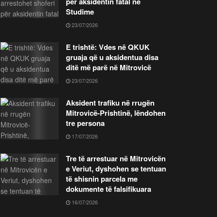
për aksidentin fatal në
Studime
23/07/2026
E trishtë: Vdes në QKUK
gruaja që u aksidentua disa
ditë më parë në Mitrovicë
23/07/2026
Aksident trafiku në rrugën
Mitrovicë-Prishtinë, lëndohen
tre persona
17/07/2026
Tre të arrestuar në Mitrovicën
e Veriut, dyshohen se tentuan
të shisnin parcela me
dokumente të falsifikuara
16/07/2026