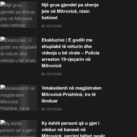
Një grua gjendet pa shenja
jete në Mitrovicë, nisin
hetimet
16/07/2026
Ekskluzive | E goditi me
shuplakë të miturin dhe
videoja u bë virale – Policia
arreston 19-vjeçarin në
Mitrovicë
15/07/2026
Vetaksidenti në magjistralen
Mitrovicë-Prishtinë, tre të
lënduar
12/07/2026
Ky është personi që u gjet i
vdekur në banesë në
Mitrovicë, varrimi bëhet nesër