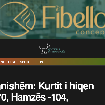
ËNDETËSI
SPORT
FUN
nishëm: Kurtit i hiqen
70, Hamzës -104,