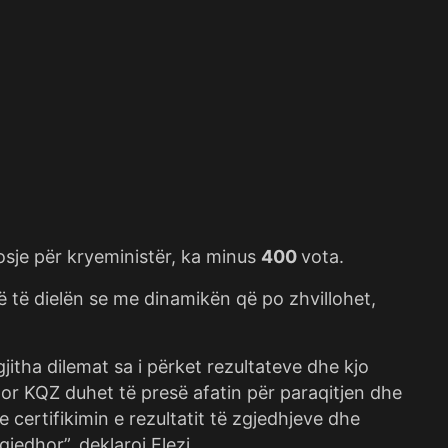
dosje për kryeministër, ka minus
400
vota.
ë të dielën se me dinamikën që po zhvillohet,
gjitha dilemat sa i përket rezultateve dhe kjo
or KQZ duhet të presë afatin për paraqitjen dhe
 certifikimin e rezultatit të zgjedhjeve dhe
jedhor”, deklaroi Elezi.