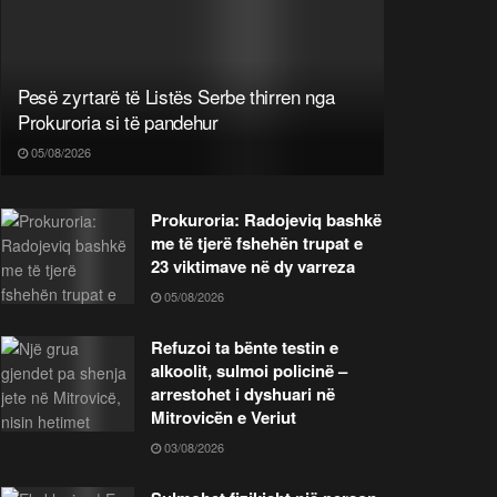
Pesë zyrtarë të Listës Serbe thirren nga
Prokuroria si të pandehur
05/08/2026
Prokuroria: Radojeviq bashkë
me të tjerë fshehën trupat e
23 viktimave në dy varreza
05/08/2026
Refuzoi ta bënte testin e
alkoolit, sulmoi policinë –
arrestohet i dyshuari në
Mitrovicën e Veriut
03/08/2026