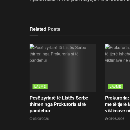
Related
Posts
LAJME
LAJME
Pesë zyrtarë të Listës Serbe
Prokuroria:
thirren nga Prokuroria si të
me të tjerë 
pandehur
viktimave n
05/08/2026
05/08/2026