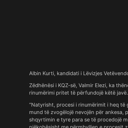
Albin Kurti, kandidati i Lëvizjes Vetëven
Zëdhënësi i KQZ-së, Valmir Elezi, ka thën
rinumërimi pritet të përfundojë këtë javë.
“Natyrisht, procesi i rinumërimit i heq të 
mund të zvogëlojë nevojën për ankesa, p
shqyrtimin e tyre para se të procedojë me
njëkohësisht me përmbylljen e procesit zg