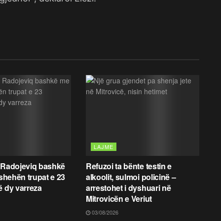
LAJME
 Radojeviq bashkë
Refuzoi ta bënte testin e
fshehën trupat e 23
alkoolit, sulmoi policinë –
ë dy varreza
arrestohet i dyshuari në
Mitrovicën e Veriut
03/08/2026