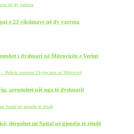
pat e 23 viktimave në dy varreza
restohet i dyshuari në Mitrovicën e Veriut
iq, arrestohet një nga të dyshuarit
icë, dërgohet në Spital në gjendje të rëndë