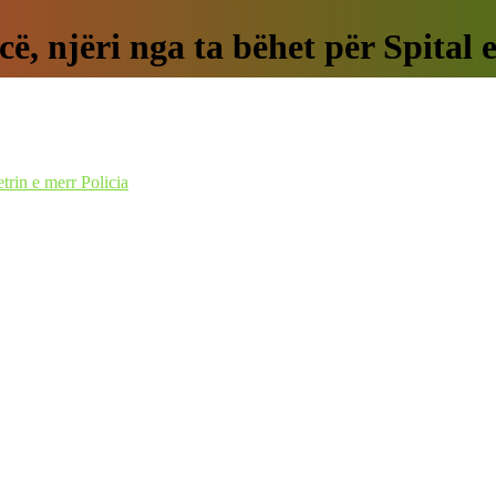
, njëri nga ta bëhet për Spital e 