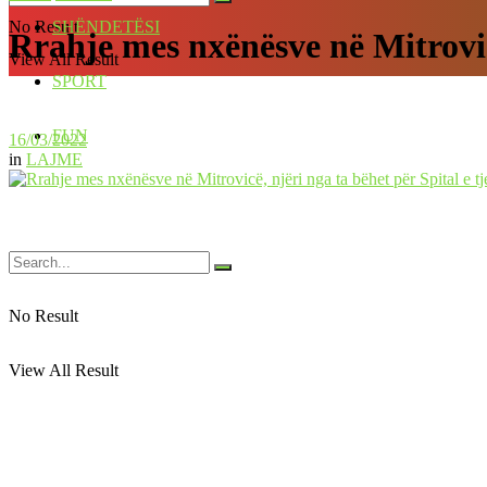
No Result
SHËNDETËSI
Rrahje mes nxënësve në Mitrovicë
View All Result
SPORT
FUN
16/03/2022
in
LAJME
No Result
View All Result