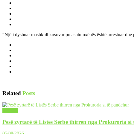
“Një i dyshuar mashkull kosovar po ashtu nxënës është arrestuar dhe pas
Related
Posts
LAJME
Pesë zyrtarë të Listës Serbe thirren nga Prokuroria si
05/08/2026