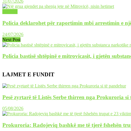
31/07/2026
LAJME
Policia deklarohet për raportimin mbi arrestimin e një
24/07/2026
Next Post
Policia bastisë shtëpinë e mitrovicasit, i gjetën substa
LAJMET E FUNDIT
Pesë zyrtarë të Listës Serbe thirren nga Prokuroria si
05/08/2026
Prokuroria: Radojeviq bashkë me të tjerë fshehën tru