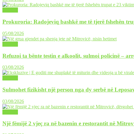
LAJME
Prokuroria: Radojeviq bashkë me të tjerë fshehën tru
05/08/2026
LAJME
Refuzoi ta bënte testin e alkoolit, sulmoi policinë – ar
03/08/2026
LAJME
Sulmohet fizikisht një person nga dy serbë në Leposav
03/08/2026
LAJME
Një fëmijë 2 vjeç ra në bazenin e restorantit në Mitrov