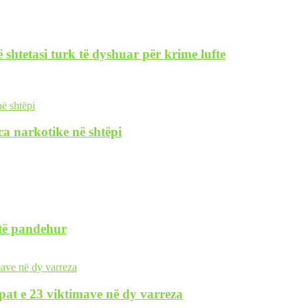
 shtetasi turk të dyshuar për krime lufte
nca narkotike në shtëpi
 të pandehur
pat e 23 viktimave në dy varreza