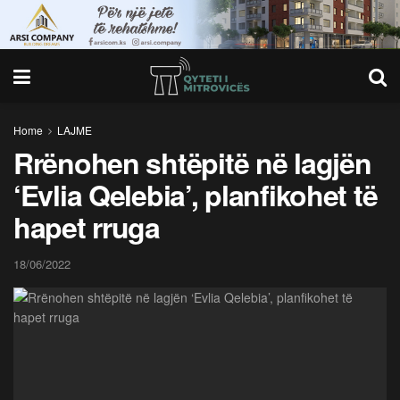
Home
LAJME
Rrënohen shtëpitë në lagjën
‘Evlia Qelebia’, planfikohet të
hapet rruga
18/06/2022