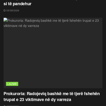
si të pandehur
05/08/2026
LAJME
Prokuroria: Radojeviq bashkë me të tjerë fshehën
trupat e 23 viktimave në dy varreza