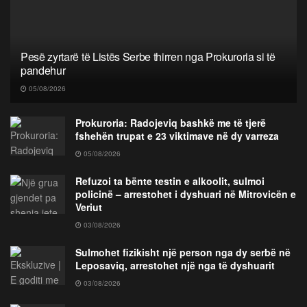
Pesë zyrtarë të Listës Serbe thirren nga Prokuroria si të
pandehur
05/08/2026
Prokuroria: Radojeviq bashkë me të tjerë
fshehën trupat e 23 viktimave në dy varreza
05/08/2026
Refuzoi ta bënte testin e alkoolit, sulmoi
policinë – arrestohet i dyshuari në Mitrovicën e
Veriut
03/08/2026
Sulmohet fizikisht një person nga dy serbë në
Leposaviq, arrestohet një nga të dyshuarit
03/08/2026