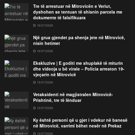
Tre të arrestuar në Mitrovicën e Veriut,
dyshohen se tentuan të shisnin parcela me
dokumente të falsifikuara
16/07/2026
Një grua gjendet pa shenja jete në Mitrovicë,
nisin hetimet
16/07/2026
Ekskluzive | E goditi me shuplakë të miturin
dhe videoja u bë virale – Policia arreston 19-
vjeçarin në Mitrovicë
15/07/2026
Vetaksidenti në magjistralen Mitrovicë-
Prishtinë, tre të lënduar
12/07/2026
Ky është personi që u gjet i vdekur në banesë
në Mitrovicë, varrimi bëhet nesër në Prekaz
12/07/2026