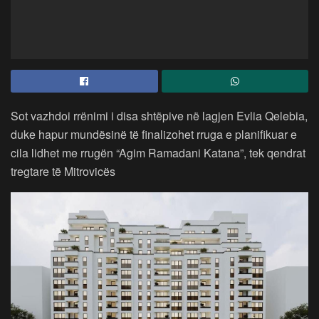
Sot vazhdoi rrënimi i disa shtëpive në lagjen Evlia Qelebia,
duke hapur mundësinë të finalizohet rruga e planifikuar e
cila lidhet me rrugën “Agim Ramadani Katana”, tek qendrat
tregtare të Mitrovicës