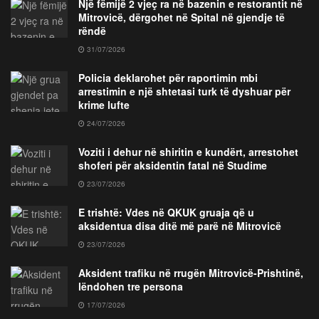
Një fëmijë 2 vjeç ra në bazenin e restorantit në
Mitrovicë, dërgohet në Spital në gjendje të
rëndë
31/07/2026
Policia deklarohet për raportimin mbi
arrestimin e një shtetasi turk të dyshuar për
krime lufte
24/07/2026
Voziti i dehur në shiritin e kundërt, arrestohet
shoferi për aksidentin fatal në Studime
23/07/2026
E trishtë: Vdes në QKUK gruaja që u
aksidentua disa ditë më parë në Mitrovicë
23/07/2026
Aksident trafiku në rrugën Mitrovicë-Prishtinë,
lëndohen tre persona
17/07/2026