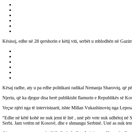
Kësisoj, edhe në 28 qershorin e këtij viti, serbët u mblodhën në Gazim
Kësaj radhe, aty u pa edhe politikani radikal Nemanja Sharoviq, që për v
Njeriu, që ka djegur disa herë publikisht flamurin e Republikës së Koso
Veçse njëri nga të intervistuarit, ishte Millan Vukashinoviq nga Leposa
“Edhe në këtë kohë ne nuk jemi të lirë , unë për vete nuk udhëtoj në Se
Serbi. Jam vetëm në Kosovë, dhe e shmangu Serbinë. Unë as nuk tento