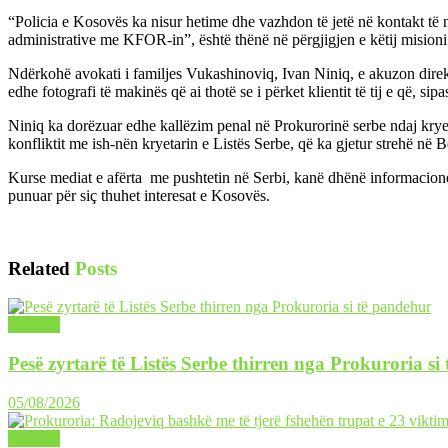
“Policia e Kosovës ka nisur hetime dhe vazhdon të jetë në kontakt të n
administrative me KFOR-in”, është thënë në përgjigjen e këtij misioni
Ndërkohë avokati i familjes Vukashinoviq, Ivan Niniq, e akuzon direkt
edhe fotografi të makinës që ai thotë se i përket klientit të tij e që, sip
Niniq ka dorëzuar edhe kallëzim penal në Prokurorinë serbe ndaj kryeter
konfliktit me ish-nën kryetarin e Listës Serbe, që ka gjetur strehë në 
Kurse mediat e afërta me pushtetin në Serbi, kanë dhënë informacione 
punuar për siç thuhet interesat e Kosovës.
Related
Posts
LAJME
Pesë zyrtarë të Listës Serbe thirren nga Prokuroria si
05/08/2026
LAJME