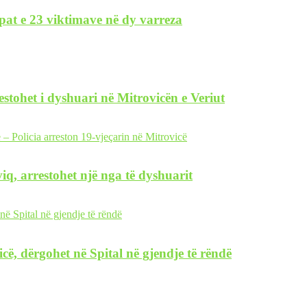
pat e 23 viktimave në dy varreza
restohet i dyshuari në Mitrovicën e Veriut
iq, arrestohet një nga të dyshuarit
icë, dërgohet në Spital në gjendje të rëndë