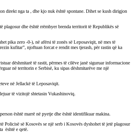
on direkt nga ta , dhe kjo nuk është spontane. Dihet se kush dirigjon
ë plagosur dhe është rrëmbyer brenda territorit të Republikës së
het pika zero -0-), në afërsi të zonës së Leposaviqit, në mes të
 kufitar”, njoftuan forcat e rendit mes tjerash, për rastin që ka
stuar dëshmitarë të rastit, përmes të cilëve janë siguruar informacione
ërguar në territorin e Serbisë, ku sipas dëshmitarëve me një
eteve në Jellackë të Leposaviqit.
ejuar të vizitojë shtetasin Vukashinoviq.
 person është marrë në pyetje dhe është identifikuar makina.
 të Policisë së Kosovës se një serb i Kosovës dyshohet të jetë plagosur
ta është e qetë.