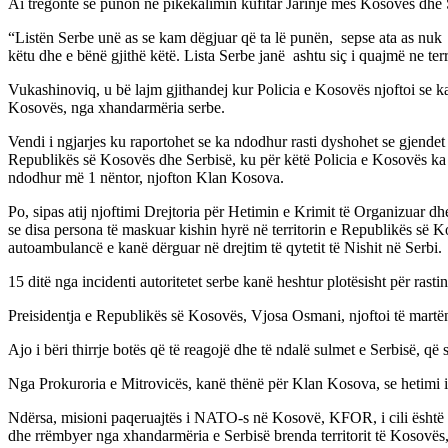
Ai tregonte se punon në pikëkalimin kufitar Jarinje mes Kosovës dhe S
“Listën Serbe unë as se kam dëgjuar që ta lë punën, sepse ata as nuk m
këtu dhe e bënë gjithë këtë. Lista Serbe janë ashtu siç i quajmë ne terr
Vukashinoviq, u bë lajm gjithandej kur Policia e Kosovës njoftoi se ka
Kosovës, nga xhandarmëria serbe.
Vendi i ngjarjes ku raportohet se ka ndodhur rasti dyshohet se gjendet 
Republikës së Kosovës dhe Serbisë, ku për këtë Policia e Kosovës ka n
ndodhur më 1 nëntor, njofton Klan Kosova.
Po, sipas atij njoftimi Drejtoria për Hetimin e Krimit të Organizuar d
se disa persona të maskuar kishin hyrë në territorin e Republikës së K
autoambulancë e kanë dërguar në drejtim të qytetit të Nishit në Serbi.
15 ditë nga incidenti autoritetet serbe kanë heshtur plotësisht për rast
Preisidentja e Republikës së Kosovës, Vjosa Osmani, njoftoi të martën 
Ajo i bëri thirrje botës që të reagojë dhe të ndalë sulmet e Serbisë, që 
Nga Prokuroria e Mitrovicës, kanë thënë për Klan Kosova, se hetimi int
Ndërsa, misioni paqeruajtës i NATO-s në Kosovë, KFOR, i cili është për
dhe rrëmbyer nga xhandarmëria e Serbisë brenda territorit të Kosovës, m