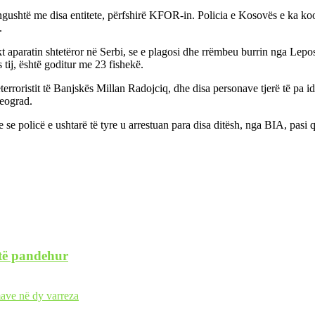
gushtë me disa entitete, përfshirë KFOR-in. Policia e Kosovës e ka koor
.
 aparatin shtetëror në Serbi, se e plagosi dhe rrëmbeu burrin nga Lepos
as tij, është goditur me 23 fishekë.
roristit të Banjskës Millan Radojciq, dhe disa personave tjerë të pa ide
Beograd.
se policë e ushtarë të tyre u arrestuan para disa ditësh, nga BIA, pasi
 të pandehur