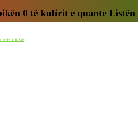
ikën 0 të kufirit e quante Listën 