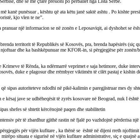
erbisë, dhe se me çfarë presioni po përballet nga Lista Serbe.
ë kanë punësuar , kështu që ata këtu janë saktë ashtu . Po kishte presi
oristë, kjo vlen te ne”.
 pranuar një informacion se në zonën e Leposaviqit, ai dyshohet se ësht
brenda territorit të Republikës së Kosovës, pra, brenda hapësirës (siç qu
joftuar dhe ka bashkëpunuar me KFOR-in, si përgjegjëse për zonën/brezin
he Krimeve të Rënda, ka ndërmarrë veprimet e saja hetimore, duke intervi
osovës, duke e plagosur dhe rrëmbyer viktimën të cilët pastaj e kishin d
in që sipas autoriteteve ndodhi në pikë-kalimin e paregjistruar mes dy sht
e kësaj jave se udhëheqësit të zyrës kosovare në Beograd, nuk I është l
sipas shefes së shtetit kërcënojnë paqen dhe stabilitetin
ensiv për të zbardhur gjithë rastin në fjalë po vazhdojnë përderisa një
gjegjës për vijën kufitare , ka thënë se është në dijeni rreth njoftimit
irëpo situata e sigurisë në vijën kufitare administrative, siç e quajnë a