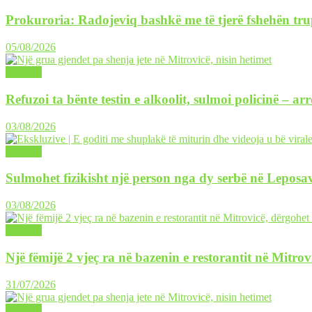
Prokuroria: Radojeviq bashkë me të tjerë fshehën tru
05/08/2026
LAJME
Refuzoi ta bënte testin e alkoolit, sulmoi policinë – ar
03/08/2026
LAJME
Sulmohet fizikisht një person nga dy serbë në Leposav
03/08/2026
LAJME
Një fëmijë 2 vjeç ra në bazenin e restorantit në Mitrov
31/07/2026
LAJME