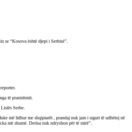
nin se “Kosova është djepi i Serbisë”.
reporter.
nga të pranishmit.
 Listës Serbe.
duke më lidhur me shqiptarët , prandaj nuk jam i sigurt të udhëtoj në
icka më shumë. Derisa nuk ndryshon për të mirë”.