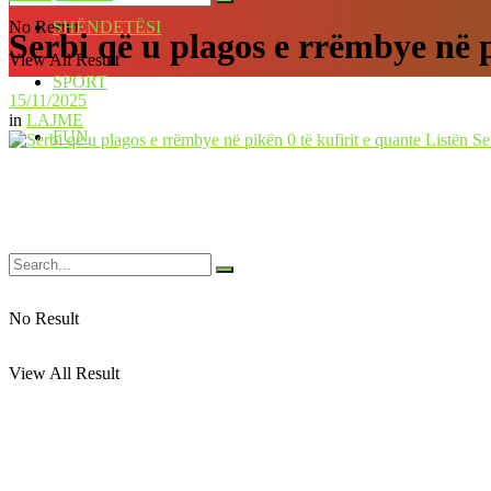
No Result
SHËNDETËSI
Serbi që u plagos e rrëmbye në p
View All Result
SPORT
15/11/2025
in
LAJME
FUN
No Result
View All Result