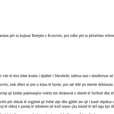
estan për ta kujtuar Betejën e Kosovës, por edhe për ta përsëritur refre
ite të tëra ishte krahu i djathtë i Sheshelit, ndërsa tani i shndërruar në 
vës, nuk dihet se pse u lejua të hynte, por atë ditë po merrte deklarata 
viqi që kishte pakënaqësi vetëm me drejtuesit e shtetit të Serbisë dhe të
rbi për shkak të regjimit që është atje dhe gjithë ato që i kanë shpikur 
j të shkoj e pastaj të mbahem në kufi sepse çka mund të del nga kjo d