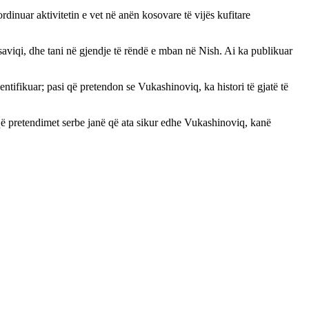
dinuar aktivitetin e vet në anën kosovare të vijës kufitare
aviqi, dhe tani në gjendje të rëndë e mban në Nish. Ai ka publikuar
ntifikuar; pasi që pretendon se Vukashinoviq, ka histori të gjatë të
 që pretendimet serbe janë që ata sikur edhe Vukashinoviq, kanë