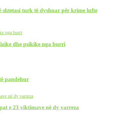
 shtetasi turk të dyshuar për krime lufte
izike dhe psikike nga burri
 të pandehur
pat e 23 viktimave në dy varreza