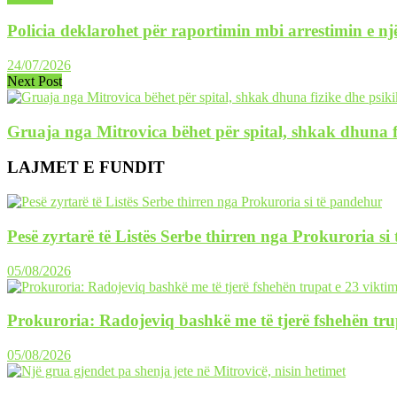
Policia deklarohet për raportimin mbi arrestimin e një
24/07/2026
Next Post
Gruaja nga Mitrovica bëhet për spital, shkak dhuna f
LAJMET E FUNDIT
Pesë zyrtarë të Listës Serbe thirren nga Prokuroria si
05/08/2026
Prokuroria: Radojeviq bashkë me të tjerë fshehën tru
05/08/2026