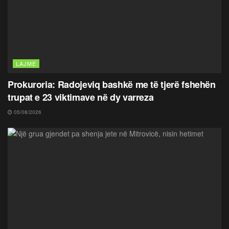
LAJME
Prokuroria: Radojeviq bashkë me të tjerë fshehën
trupat e 23 viktimave në dy varreza
05/08/2026