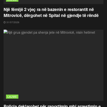
Një fëmijë 2 vjeç ra në bazenin e restorantit në
Mitrovicë, dërgohet në Spital në gjendje të rëndë
31/07/2026
LAJME
Policia deklarohet për raportimin mbi arrestimin e