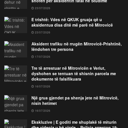
shoferi për aksidentin fatal në Studime
23/07/2026
E trishtë: Vdes në QKUK gruaja që u
aksidentua disa ditë më parë në Mitrovicë
23/07/2026
Aksident trafiku në rrugën Mitrovicë-Prishtinë,
lëndohen tre persona
17/07/2026
Tre të arrestuar në Mitrovicën e Veriut,
dyshohen se tentuan të shisnin parcela me
dokumente të falsifikuara
16/07/2026
Një grua gjendet pa shenja jete në Mitrovicë,
nisin hetimet
16/07/2026
Ekskluzive | E goditi me shuplakë të miturin
dhe videoja u bë virale – Policia arreston 19-