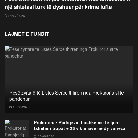
një shtetasi turk të dyshuar për krime lufte
24/07/2026
LAJMET E FUNDIT
Pesë zyrtarë të Listës Serbe thirren nga Prokuroria si të
pandehur
05/08/2026
Prokuroria: Radojeviq bashkë me të tjerë
fshehën trupat e 23 viktimave në dy varreza
05/08/2026