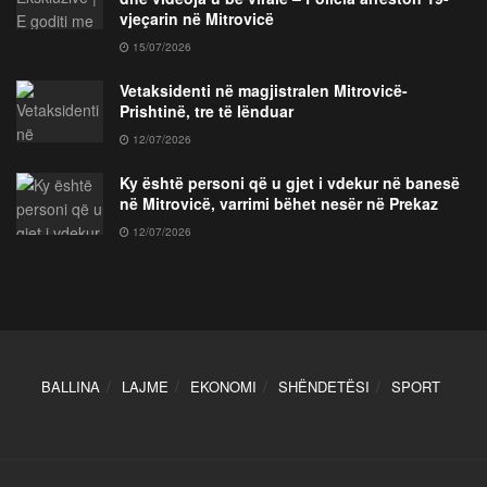
vjeçarin në Mitrovicë
15/07/2026
Vetaksidenti në magjistralen Mitrovicë-
Prishtinë, tre të lënduar
12/07/2026
Ky është personi që u gjet i vdekur në banesë
në Mitrovicë, varrimi bëhet nesër në Prekaz
12/07/2026
BALLINA
LAJME
EKONOMI
SHËNDETËSI
SPORT