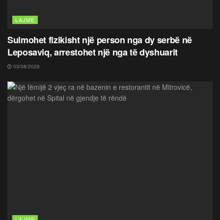
LAJME
Sulmohet fizikisht një person nga dy serbë në
Leposaviq, arrestohet një nga të dyshuarit
03/08/2026
LAJME