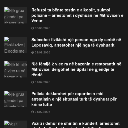
Refuzoi ta bënte testin e alkoolit, sulmoi
policinë – arrestohet i dyshuari në Mitrovicën e
Veriut
03/08/2026
Sulmohet fizikisht një person nga dy serbë në
Leposaviq, arrestohet një nga të dyshuarit
03/08/2026
Një fëmijë 2 vjeç ra në bazenin e restorantit në
Mitrovicë, dërgohet në Spital në gjendje të
rëndë
31/07/2026
Policia deklarohet për raportimin mbi
arrestimin e një shtetasi turk të dyshuar për
krime lufte
24/07/2026
Voziti i dehur në shiritin e kundërt, arrestohet