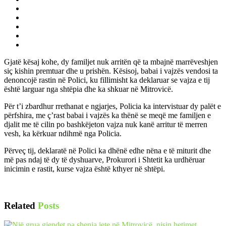
Gjatë kësaj kohe, dy familjet nuk arritën që ta mbajnë marrëveshjen
siç kishin premtuar dhe u prishën. Kësisoj, babai i vajzës vendosi ta
denoncojë rastin në Polici, ku fillimisht ka deklaruar se vajza e tij
është larguar nga shtëpia dhe ka shkuar në Mitrovicë.
Për t’i zbardhur rrethanat e ngjarjes, Policia ka intervistuar dy palët e
përfshira, me ç’rast babai i vajzës ka thënë se meqë me familjen e
djalit me të cilin po bashkëjeton vajza nuk kanë arritur të merren
vesh, ka kërkuar ndihmë nga Policia.
Përveç tij, deklaratë në Polici ka dhënë edhe nëna e të miturit dhe
më pas ndaj të dy të dyshuarve, Prokurori i Shtetit ka urdhëruar
inicimin e rastit, kurse vajza është kthyer në shtëpi.
Related
Posts