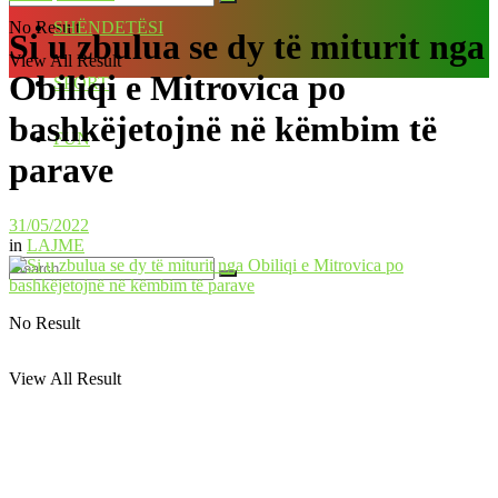
No Result
SHËNDETËSI
Si u zbulua se dy të miturit nga
View All Result
Obiliqi e Mitrovica po
SPORT
bashkëjetojnë në këmbim të
FUN
parave
31/05/2022
in
LAJME
No Result
View All Result