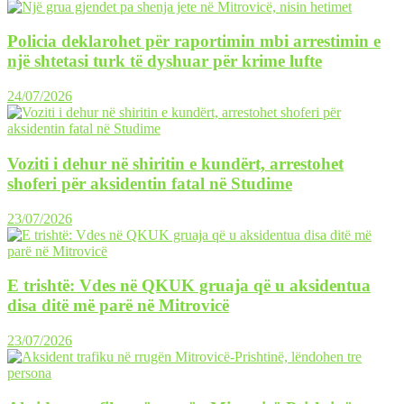
Policia deklarohet për raportimin mbi arrestimin e
një shtetasi turk të dyshuar për krime lufte
24/07/2026
Voziti i dehur në shiritin e kundërt, arrestohet
shoferi për aksidentin fatal në Studime
23/07/2026
E trishtë: Vdes në QKUK gruaja që u aksidentua
disa ditë më parë në Mitrovicë
23/07/2026