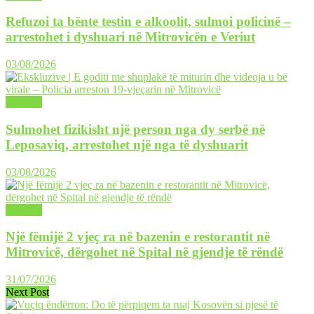
Refuzoi ta bënte testin e alkoolit, sulmoi policinë –
arrestohet i dyshuari në Mitrovicën e Veriut
03/08/2026
LAJME
Sulmohet fizikisht një person nga dy serbë në
Leposaviq, arrestohet një nga të dyshuarit
03/08/2026
LAJME
Një fëmijë 2 vjeç ra në bazenin e restorantit në
Mitrovicë, dërgohet në Spital në gjendje të rëndë
31/07/2026
Next Post