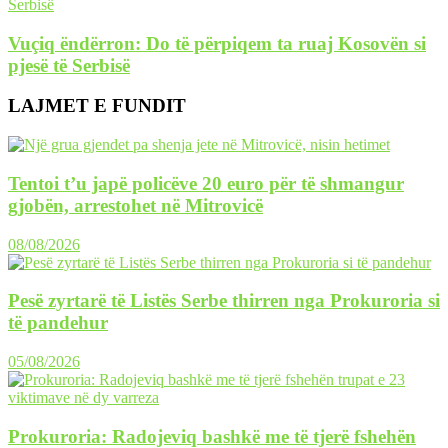
Vuçiq ëndërron: Do të përpiqem ta ruaj Kosovën si
pjesë të Serbisë
LAJMET E FUNDIT
Tentoi t’u japë policëve 20 euro për të shmangur
gjobën, arrestohet në Mitrovicë
08/08/2026
Pesë zyrtarë të Listës Serbe thirren nga Prokuroria si
të pandehur
05/08/2026
Prokuroria: Radojeviq bashkë me të tjerë fshehën