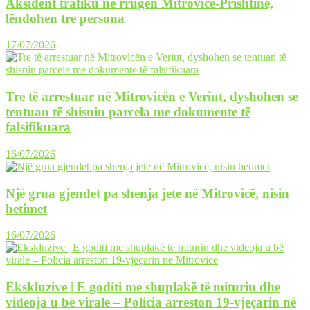
Aksident trafiku në rrugën Mitrovicë-Prishtinë,
lëndohen tre persona
17/07/2026
Tre të arrestuar në Mitrovicën e Veriut, dyshohen se
tentuan të shisnin parcela me dokumente të
falsifikuara
16/07/2026
Një grua gjendet pa shenja jete në Mitrovicë, nisin
hetimet
16/07/2026
Ekskluzive | E goditi me shuplakë të miturin dhe
videoja u bë virale – Policia arreston 19-vjeçarin në