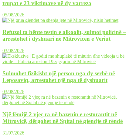
trupat e 23 viktimave në dy varreza
05/08/2026
Refuzoi ta bënte testin e alkoolit, sulmoi policinë –
arrestohet i dyshuari në Mitrovicën e Veriut
03/08/2026
Sulmohet fizikisht një person nga dy serbë në
Leposaviq, arrestohet një nga të dyshuarit
03/08/2026
Një fëmijë 2 vjeç ra në bazenin e restorantit në
Mitrovicë, dërgohet në Spital në gjendje të rëndë
31/07/2026