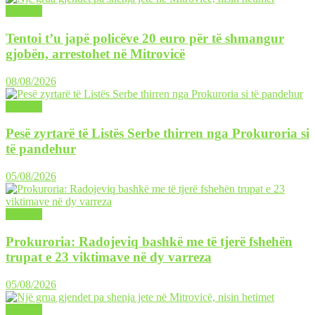
LAJME
Tentoi t’u japë policëve 20 euro për të shmangur
gjobën, arrestohet në Mitrovicë
08/08/2026
LAJME
Pesë zyrtarë të Listës Serbe thirren nga Prokuroria si
të pandehur
05/08/2026
LAJME
Prokuroria: Radojeviq bashkë me të tjerë fshehën
trupat e 23 viktimave në dy varreza
05/08/2026
LAJME