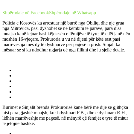
Shpërndaje në Facebook
Shpërndaje në Whatsapp
Policia e Kosovës ka arrestuar një burrë nga Obiliqi dhe një grua
nga Mitrovica, pasi dyshohet se në këmbim të parave, para disa
muajsh kanë lejuar bashkëjetesën e fëmijëve të tyre, të cilët janë nën
moshën 16-vjeçare. Prokuroria u vu në dijeni për këtë rast pasi
marrëveshja mes dy të dyshuarve për pagesë u prish. Sinjali ka
mësuar se si ka ndodhur ngjarja që nga fillimi dhe ju sjellë detaje.
Burimet e Sinjalit brenda Prokurorisë kanë bërë me dije se gjithçka
nisi para gjashtë muajsh, kur i dyshuari F.B., dhe e dyshuara R.H.,
lidhën marrëveshje me pagesë, në mënyrë që fëmijët e tyre të mitur
të jetojnë bashkë.