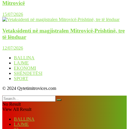
Mitrovicë
15/07/2026
Vetaksidenti në magjistralen Mitrovicë-Prishtinë, tre
të lënduar
12/07/2026
BALLINA
LAJME
EKONOMI
SHËNDETËSI
SPORT
© 2024 Qytetimitrovices.com
No Result
View All Result
BALLINA
LAJME