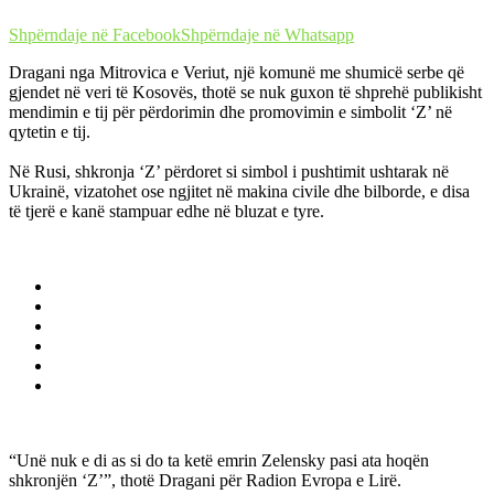
Shpërndaje në Facebook
Shpërndaje në Whatsapp
Dragani nga Mitrovica e Veriut, një komunë me shumicë serbe që
gjendet në veri të Kosovës, thotë se nuk guxon të shprehë publikisht
mendimin e tij për përdorimin dhe promovimin e simbolit ‘Z’ në
qytetin e tij.
Në Rusi, shkronja ‘Z’ përdoret si simbol i pushtimit ushtarak në
Ukrainë, vizatohet ose ngjitet në makina civile dhe bilborde, e disa
të tjerë e kanë stampuar edhe në bluzat e tyre.
“Unë nuk e di as si do ta ketë emrin Zelensky pasi ata hoqën
shkronjën ‘Z’”, thotë Dragani për Radion Evropa e Lirë.