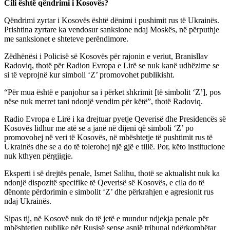
Cili është qëndrimi i Kosovës?
Qëndrimi zyrtar i Kosovës është dënimi i pushimit rus të Ukrainës.
Prishtina zyrtare ka vendosur sanksione ndaj Moskës, në përputhje
me sanksionet e shteteve perëndimore.
Zëdhënësi i Policisë së Kosovës për rajonin e veriut, Branisllav
Radoviq, thotë për Radion Evropa e Lirë se nuk kanë udhëzime se
si të veprojnë kur simboli ‘Z’ promovohet publikisht.
“Për mua është e panjohur sa i përket shkrimit [të simbolit ‘Z’], pos
nëse nuk merret tani ndonjë vendim për këtë”, thotë Radoviq.
Radio Evropa e Lirë i ka drejtuar pyetje Qeverisë dhe Presidencës së
Kosovës lidhur me atë se a janë në dijeni që simboli ‘Z’ po
promovohej në veri të Kosovës, në mbështetje të pushtimit rus të
Ukrainës dhe se a do të tolerohej një gjë e tillë. Por, këto institucione
nuk kthyen përgjigje.
Eksperti i së drejtës penale, Ismet Salihu, thotë se aktualisht nuk ka
ndonjë dispozitë specifike të Qeverisë së Kosovës, e cila do të
dënonte përdorimin e simbolit ‘Z’ dhe përkrahjen e agresionit rus
ndaj Ukrainës.
Sipas tij, në Kosovë nuk do të jetë e mundur ndjekja penale për
mbështetjen publike për Rusisë sepse asnjë tribunal ndërkombëtar