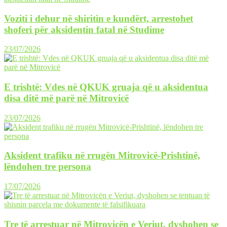
Voziti i dehur në shiritin e kundërt, arrestohet
shoferi për aksidentin fatal në Studime
23/07/2026
E trishtë: Vdes në QKUK gruaja që u aksidentua
disa ditë më parë në Mitrovicë
23/07/2026
Aksident trafiku në rrugën Mitrovicë-Prishtinë,
lëndohen tre persona
17/07/2026
Tre të arrestuar në Mitrovicën e Veriut, dyshohen se