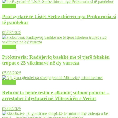
LAJME
Pesë zyrtarë të Listës Serbe thirren nga Prokuroria si
të pandehur
05/08/2026
LAJME
Prokuroria: Radojeviq bashkë me të tjerë fshehën
trupat e 23 viktimave në dy varreza
05/08/2026
LAJME
Refuzoi ta bënte testin e alkoolit, sulmoi policinë –
arrestohet i dyshuari në Mitrovicën e Veriut
03/08/2026