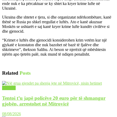
ende nuk e ka përcaktuar se ky shtet ka kryer krime lufte në
Ukrainë.
Ukraina dhe shtetet e tjera, si dhe organizatat ndërkombëtare, kanë
thënë se Rusia po shkel rregullat e luftës. Ato e kanë akuzuar
Moskën se ushtarët e saj kanë kryer krime lufte kundër civilëve si
dhe gjenocid.
“Krimet e luftës dhe gjenocidi konsiderohen krim vetëm kur një
gjykatë e konstaton dhe nuk bazohet në bazë të fjalëve dhe
shkrimeve”, thekson Salihu. Ai beson se njerëzit që mbështesin
njërën apo tjetrën palë, nuk mund të ndiqen penalisht.
Related
Posts
LAJME
Tentoi t’u japë policëve 20 euro për të shmangur
gjobën, arrestohet në Mitrovicë
08/08/2026