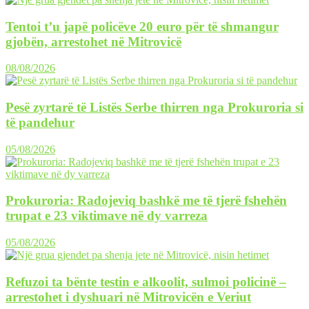
Tentoi t’u japë policëve 20 euro për të shmangur
gjobën, arrestohet në Mitrovicë
08/08/2026
Pesë zyrtarë të Listës Serbe thirren nga Prokuroria si
të pandehur
05/08/2026
Prokuroria: Radojeviq bashkë me të tjerë fshehën
trupat e 23 viktimave në dy varreza
05/08/2026
Refuzoi ta bënte testin e alkoolit, sulmoi policinë –
arrestohet i dyshuari në Mitrovicën e Veriut