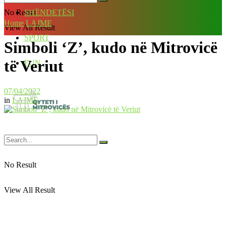
No Result
SHËNDETËSI
Home
LAJME
View All Result
SPORT
Simboli ‘Z’, kudo në Mitrovicë
të Veriut
FUN
07/04/2022
in
LAJME
No Result
View All Result