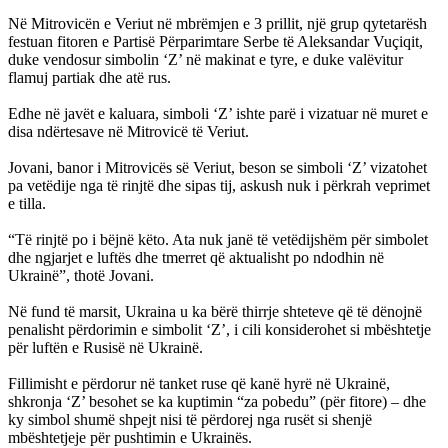
Në Mitrovicën e Veriut në mbrëmjen e 3 prillit, një grup qytetarësh
festuan fitoren e Partisë Përparimtare Serbe të Aleksandar Vuçiqit,
duke vendosur simbolin ‘Z’ në makinat e tyre, e duke valëvitur
flamuj partiak dhe atë rus.
Edhe në javët e kaluara, simboli ‘Z’ ishte parë i vizatuar në muret e
disa ndërtesave në Mitrovicë të Veriut.
Jovani, banor i Mitrovicës së Veriut, beson se simboli ‘Z’ vizatohet
pa vetëdije nga të rinjtë dhe sipas tij, askush nuk i përkrah veprimet
e tilla.
“Të rinjtë po i bëjnë këto. Ata nuk janë të vetëdijshëm për simbolet
dhe ngjarjet e luftës dhe tmerret që aktualisht po ndodhin në
Ukrainë”, thotë Jovani.
Në fund të marsit, Ukraina u ka bërë thirrje shteteve që të dënojnë
penalisht përdorimin e simbolit ‘Z’, i cili konsiderohet si mbështetje
për luftën e Rusisë në Ukrainë.
Fillimisht e përdorur në tanket ruse që kanë hyrë në Ukrainë,
shkronja ‘Z’ besohet se ka kuptimin “za pobedu” (për fitore) – dhe
ky simbol shumë shpejt nisi të përdorej nga rusët si shenjë
mbështetjeje për pushtimin e Ukrainës.