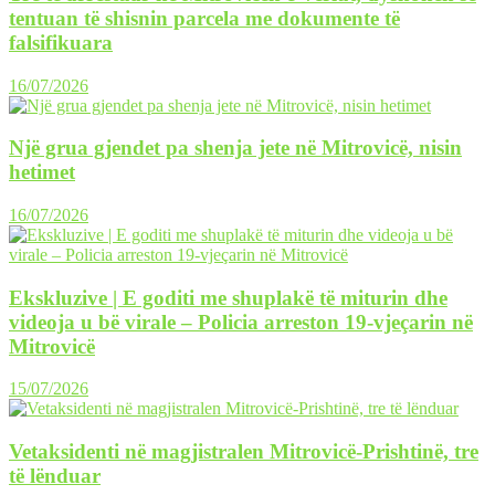
tentuan të shisnin parcela me dokumente të
falsifikuara
16/07/2026
Një grua gjendet pa shenja jete në Mitrovicë, nisin
hetimet
16/07/2026
Ekskluzive | E goditi me shuplakë të miturin dhe
videoja u bë virale – Policia arreston 19-vjeçarin në
Mitrovicë
15/07/2026
Vetaksidenti në magjistralen Mitrovicë-Prishtinë, tre
të lënduar