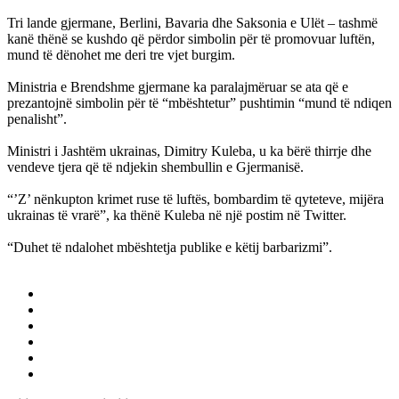
Tri lande gjermane, Berlini, Bavaria dhe Saksonia e Ulët – tashmë
kanë thënë se kushdo që përdor simbolin për të promovuar luftën,
mund të dënohet me deri tre vjet burgim.
Ministria e Brendshme gjermane ka paralajmëruar se ata që e
prezantojnë simbolin për të “mbështetur” pushtimin “mund të ndiqen
penalisht”.
Ministri i Jashtëm ukrainas, Dimitry Kuleba, u ka bërë thirrje dhe
vendeve tjera që të ndjekin shembullin e Gjermanisë.
“’Z’ nënkupton krimet ruse të luftës, bombardim të qyteteve, mijëra
ukrainas të vrarë”, ka thënë Kuleba në një postim në Twitter.
“Duhet të ndalohet mbështetja publike e këtij barbarizmi”.