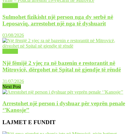
LAJME
Sulmohet fizikisht një person nga dy serbë në
Leposaviq, arrestohet një nga të dyshuarit
03/08/2026
LAJME
Një fëmijë 2 vjeç ra në bazenin e restorantit në
Mitrovicë, dërgohet në Spital në gjendje të rëndë
31/07/2026
Next Post
Arrestohet një person i dyshuar për veprën penale
‘’Kanosje’’
LAJMET E FUNDIT