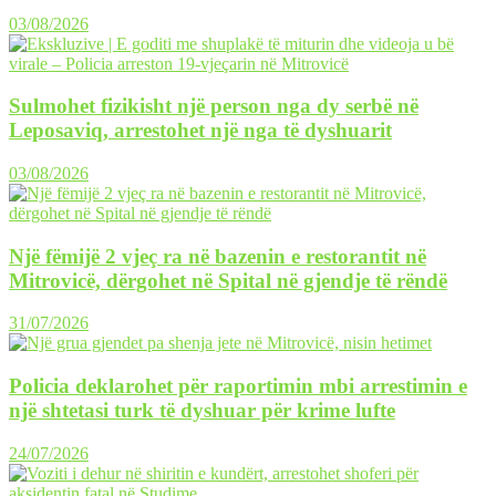
03/08/2026
Sulmohet fizikisht një person nga dy serbë në
Leposaviq, arrestohet një nga të dyshuarit
03/08/2026
Një fëmijë 2 vjeç ra në bazenin e restorantit në
Mitrovicë, dërgohet në Spital në gjendje të rëndë
31/07/2026
Policia deklarohet për raportimin mbi arrestimin e
një shtetasi turk të dyshuar për krime lufte
24/07/2026