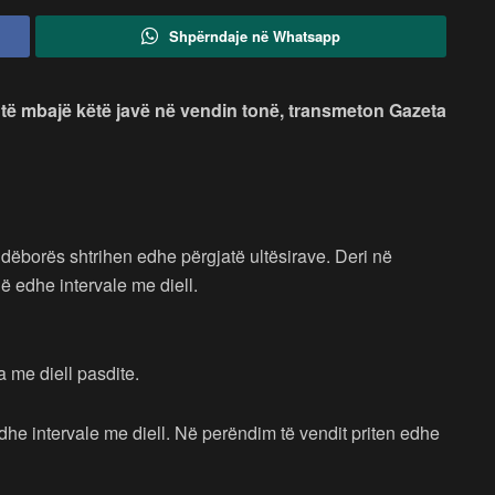
Shpërndaje në Whatsapp
 të mbajë këtë javë në vendin tonë, transmeton Gazeta
 dëborës shtrihen edhe përgjatë ultësirave. Deri në
 edhe intervale me diell.
a me diell pasdite.
he intervale me diell. Në perëndim të vendit priten edhe