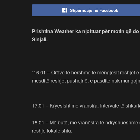
Shpërndaje në Facebook
Prishtina Weather ka njoftuar për motin që do
Sinjali.
“16.01 – Orëve të hershme të mëngjesit reshjet e
mesditë reshjet pushojnë, e pasdite nuk mungojnë
17.01 – Kryesisht me vransira. Intervale të shkurt
18.01 – Më butë, me vranësira të ndryshueshme d
reshje lokale shiu.