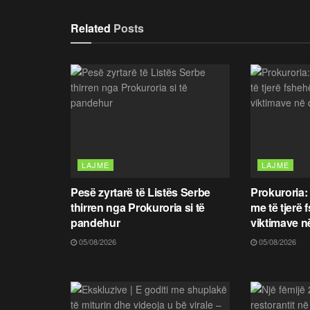
Related
Posts
LAJME
LAJME
Pesë zyrtarë të Listës Serbe
Prokuroria:
thirren nga Prokuroria si të
me të tjerë 
pandehur
viktimave n
05/08/2026
05/08/2026