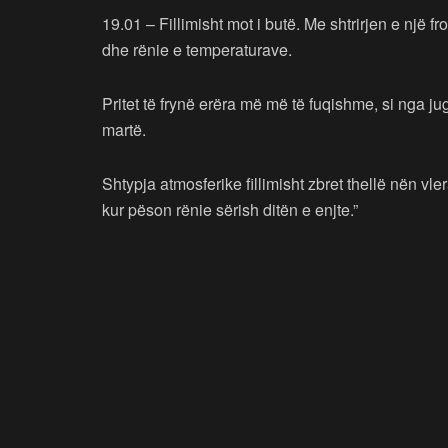
19.01 – Fillimisht mot i butë. Me shtrirjen e një f
dhe rënie e temperaturave.
Pritet të frynë erëra më më të fuqishme, si nga j
martë.
Shtypja atmosferike fillimisht zbret thellë nën vl
kur pëson rënie sërish ditën e enjte.”