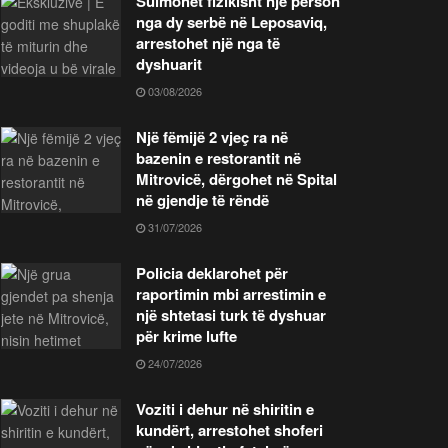
Sulmohet fizikisht një person
nga dy serbë në Leposaviq,
arrestohet një nga të
dyshuarit
03/08/2026
Një fëmijë 2 vjeç ra në
bazenin e restorantit në
Mitrovicë, dërgohet në Spital
në gjendje të rëndë
31/07/2026
Policia deklarohet për
raportimin mbi arrestimin e
një shtetasi turk të dyshuar
për krime lufte
24/07/2026
Voziti i dehur në shiritin e
kundërt, arrestohet shoferi