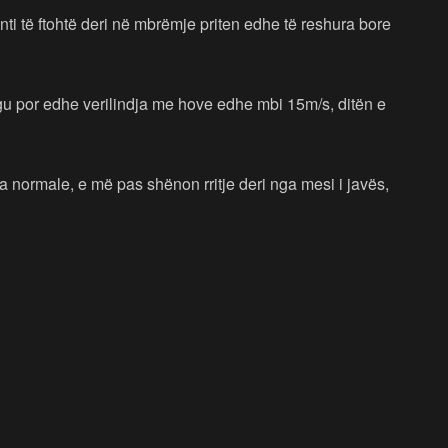
ronti të ftohtë deri në mbrëmje priten edhe të reshura bore
ugu por edhe verilindja me hove edhe mbi 15m/s, ditën e
era normale, e më pas shënon rritje deri nga mesi i javës,