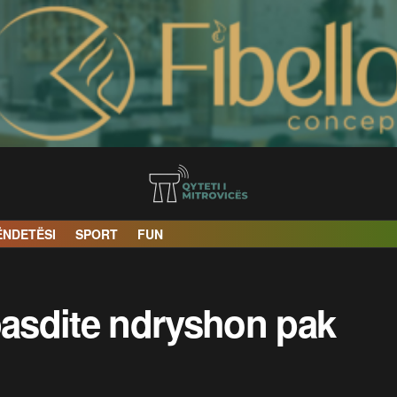
ËNDETËSI
SPORT
FUN
pasdite ndryshon pak