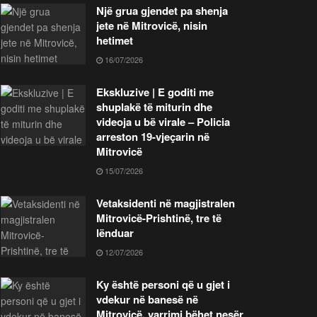
Një grua gjendet pa shenja
jete në Mitrovicë, nisin
hetimet
16/07/2026
Ekskluzive | E goditi me
shuplakë të miturin dhe
videoja u bë virale – Policia
arreston 19-vjeçarin në
Mitrovicë
15/07/2026
Vetaksidenti në magjistralen
Mitrovicë-Prishtinë, tre të
lënduar
12/07/2026
Ky është personi që u gjet i
vdekur në banesë në
Mitrovicë, varrimi bëhet nesër