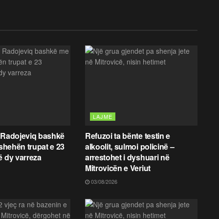
LAJME
 Radojeviq bashkë
Refuzoi ta bënte testin e
fshehën trupat e 23
alkoolit, sulmoi policinë –
ë dy varreza
arrestohet i dyshuari në
Mitrovicën e Veriut
03/08/2026