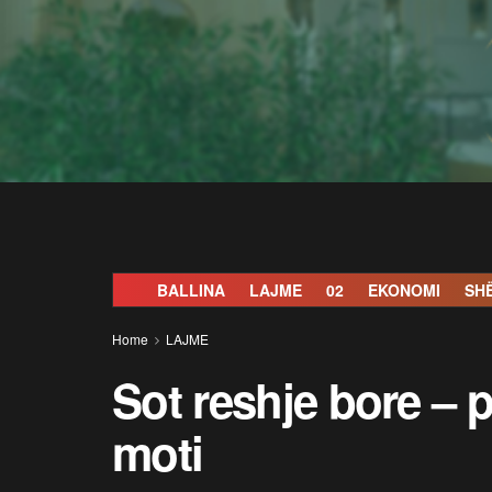
BALLINA
LAJME
02
EKONOMI
SH
Home
LAJME
Sot reshje bore – 
moti