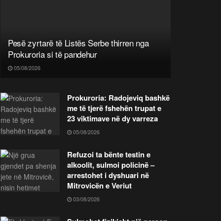
Pesë zyrtarë të Listës Serbe thirren nga
Prokuroria si të pandehur
05/08/2026
Prokuroria: Radojeviq bashkë
me të tjerë fshehën trupat e
23 viktimave në dy varreza
05/08/2026
Refuzoi ta bënte testin e
alkoolit, sulmoi policinë –
arrestohet i dyshuari në
Mitrovicën e Veriut
03/08/2026