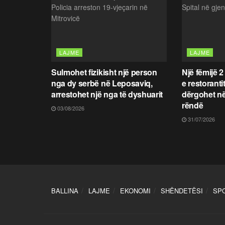
LAJME
LAJME
Sulmohet fizikisht një person
Një fëmijë 2
nga dy serbë në Leposaviq,
e restoranti
arrestohet një nga të dyshuarit
dërgohet në
rëndë
03/08/2026
31/07/2026
BALLINA
LAJME
EKONOMI
SHËNDETËSI
SP