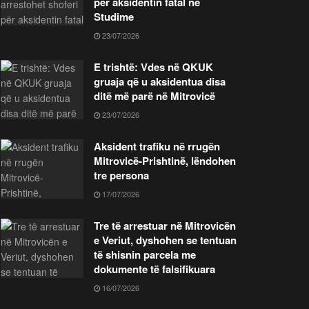
për aksidentin fatal në
Studime
23/07/2026
E trishtë: Vdes në QKUK
gruaja që u aksidentua disa
ditë më parë në Mitrovicë
23/07/2026
Aksident trafiku në rrugën
Mitrovicë-Prishtinë, lëndohen
tre persona
17/07/2026
Tre të arrestuar në Mitrovicën
e Veriut, dyshohen se tentuan
të shisnin parcela me
dokumente të falsifikuara
16/07/2026