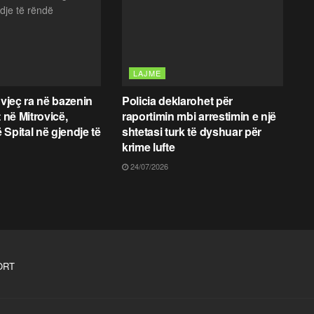
LAJME
 vjeç ra në bazenin
Policia deklarohet për
t në Mitrovicë,
raportimin mbi arrestimin e një
 Spital në gjendje të
shtetasi turk të dyshuar për
krime lufte
24/07/2026
ORT