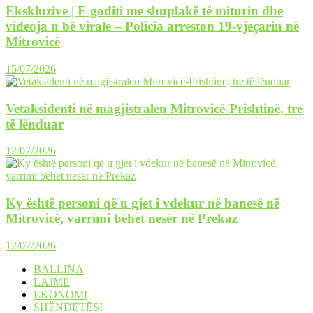
Ekskluzive | E goditi me shuplakë të miturin dhe
videoja u bë virale – Policia arreston 19-vjeçarin në
Mitrovicë
15/07/2026
Vetaksidenti në magjistralen Mitrovicë-Prishtinë, tre
të lënduar
12/07/2026
Ky është personi që u gjet i vdekur në banesë në
Mitrovicë, varrimi bëhet nesër në Prekaz
12/07/2026
BALLINA
LAJME
EKONOMI
SHËNDETËSI