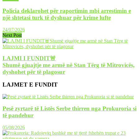
Policia deklarohet për raportimin mbi arrestimin e
një shtetasi turk të dyshuar për krime lufte
24/07/2026
Next Post
LAJMI I FUNDIT🚨
Shumë gjuajtje me armë në Stan Tërg të Mitrovicës,
dyshohet për të plagosur
LAJMET E FUNDIT
Pesë zyrtarë të Listës Serbe thirren nga Prokuroria si
të pandehur
05/08/2026