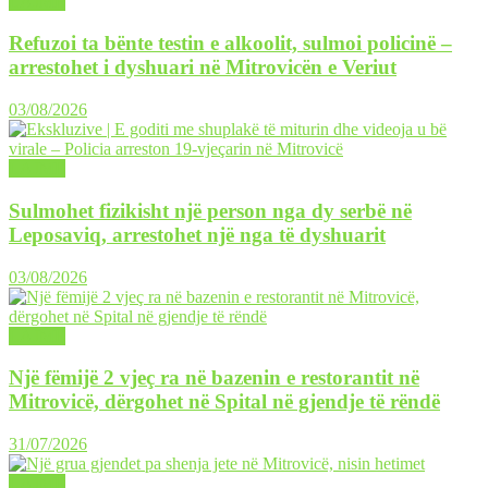
LAJME
Refuzoi ta bënte testin e alkoolit, sulmoi policinë –
arrestohet i dyshuari në Mitrovicën e Veriut
03/08/2026
LAJME
Sulmohet fizikisht një person nga dy serbë në
Leposaviq, arrestohet një nga të dyshuarit
03/08/2026
LAJME
Një fëmijë 2 vjeç ra në bazenin e restorantit në
Mitrovicë, dërgohet në Spital në gjendje të rëndë
31/07/2026
LAJME