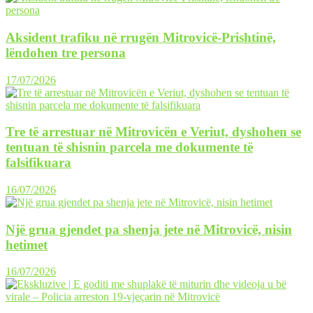
Aksident trafiku në rrugën Mitrovicë-Prishtinë,
lëndohen tre persona
17/07/2026
Tre të arrestuar në Mitrovicën e Veriut, dyshohen se
tentuan të shisnin parcela me dokumente të
falsifikuara
16/07/2026
Një grua gjendet pa shenja jete në Mitrovicë, nisin
hetimet
16/07/2026