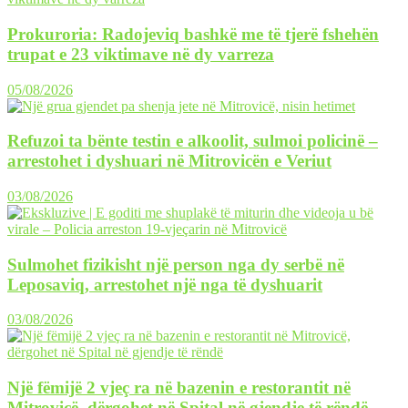
Prokuroria: Radojeviq bashkë me të tjerë fshehën
trupat e 23 viktimave në dy varreza
05/08/2026
Refuzoi ta bënte testin e alkoolit, sulmoi policinë –
arrestohet i dyshuari në Mitrovicën e Veriut
03/08/2026
Sulmohet fizikisht një person nga dy serbë në
Leposaviq, arrestohet një nga të dyshuarit
03/08/2026
Një fëmijë 2 vjeç ra në bazenin e restorantit në
Mitrovicë, dërgohet në Spital në gjendje të rëndë