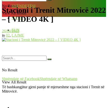
No Result
SHËNDETËSI
Stacioni i Trenit Mitrovicë 2022
View All Result
– [ VIDEO 4K ]
SPORT
FUN
26/04/2022
in
02
,
LAJME
No Result
Shpërndaje në Facebook
Shpërndaje në Whatsapp
View All Result
Të bashkangjitur gjeni pamje të mjerueshme nga stacioni i Trenit në
Mitrovicë.