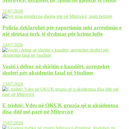
31/07/2026
Policia deklarohet për raportimin mbi arrestimin e
një shtetasi turk të dyshuar për krime lufte
24/07/2026
Voziti i dehur në shiritin e kundërt, arrestohet
shoferi për aksidentin fatal në Studime
23/07/2026
E trishtë: Vdes në QKUK gruaja që u aksidentua
disa ditë më parë në Mitrovicë
23/07/2026