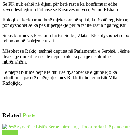
Se PK nuk është në dijeni për këtë rast e ka konfirmuar edhe
zëvendësdrejtori i Policisë së Kosovës në veri, Veton Elshani.
Rakiqi ka kërkuar ndihmë mjekësore në spital, ku është regjistruar,
por dyshohet se ka pasur përpjekje për ta fshirë rastin nga regjistri.
Sipas burimeve, kryetari i Listës Serbe, Zlatan Elek dyshohet se po
ndihmon në fshirjen e rastit.
Mësohet se Rakiq, tashmë deputet në Parlamentin e Serbisë, i është
thyer një dorë dhe i është qepur koka si pasojë e sulmit të
mbrëmshëm.
Te njejtat burime bëjnë të ditur se dyshohet se e gjithë kjo ka
ndodhur si pasojë e përçarjes mes Rakiqit dhe terroristit Milan
Radojiçiq.
Related
Posts
LAJME