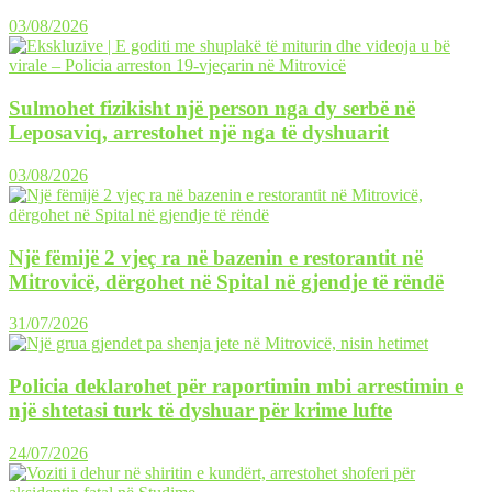
03/08/2026
Sulmohet fizikisht një person nga dy serbë në
Leposaviq, arrestohet një nga të dyshuarit
03/08/2026
Një fëmijë 2 vjeç ra në bazenin e restorantit në
Mitrovicë, dërgohet në Spital në gjendje të rëndë
31/07/2026
Policia deklarohet për raportimin mbi arrestimin e
një shtetasi turk të dyshuar për krime lufte
24/07/2026