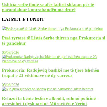
Ushtria serbe thotë se afër kufirit shkuan për të
parandaluar kontrabandën me drurë
LAJMET E FUNDIT
Pesë zyrtarë të Listës Serbe thirren nga Prokuroria si
të pandehur
05/08/2026
Prokuroria: Radojeviq bashkë me të tjerë fshehën
trupat e 23 viktimave në dy varreza
05/08/2026
Refuzoi ta bënte testin e alkoolit, sulmoi policinë –
arrestohet i dyshuari në Mitrovicën e Veriut