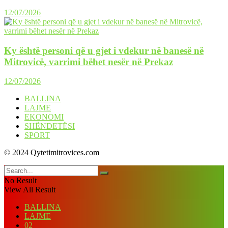
12/07/2026
Ky është personi që u gjet i vdekur në banesë në
Mitrovicë, varrimi bëhet nesër në Prekaz
12/07/2026
BALLINA
LAJME
EKONOMI
SHËNDETËSI
SPORT
© 2024 Qytetimitrovices.com
No Result
View All Result
BALLINA
LAJME
02