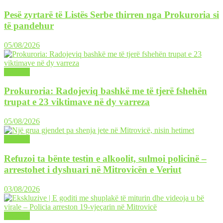
Pesë zyrtarë të Listës Serbe thirren nga Prokuroria si
të pandehur
05/08/2026
LAJME
Prokuroria: Radojeviq bashkë me të tjerë fshehën
trupat e 23 viktimave në dy varreza
05/08/2026
LAJME
Refuzoi ta bënte testin e alkoolit, sulmoi policinë –
arrestohet i dyshuari në Mitrovicën e Veriut
03/08/2026
LAJME