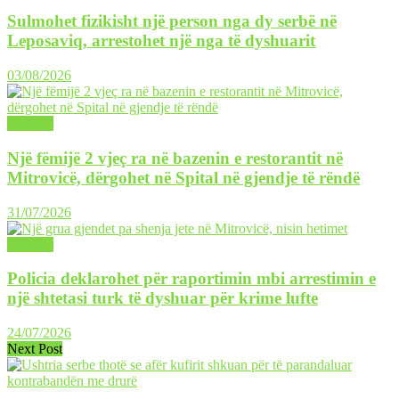
Sulmohet fizikisht një person nga dy serbë në
Leposaviq, arrestohet një nga të dyshuarit
03/08/2026
LAJME
Një fëmijë 2 vjeç ra në bazenin e restorantit në
Mitrovicë, dërgohet në Spital në gjendje të rëndë
31/07/2026
LAJME
Policia deklarohet për raportimin mbi arrestimin e
një shtetasi turk të dyshuar për krime lufte
24/07/2026
Next Post