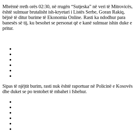
Mbrëmë rreth orës 02:30, në rrugën “Sutjeska” në veri të Mitrovicës,
është sulmuar brutalisht ish-kryetari i Listës Serbe, Goran Rakiq,
bëjnë të ditur burime të Ekonomia Online. Rasti ka ndodhur para
banesës së tij, ku besohet se personat që e kanë sulmuar ishin duke e
pritur.
Sipas të njëjtit burim, rasti nuk është raportuar në Policinë e Kosovës
dhe duket se po tentohet të mbahet i fshehur.