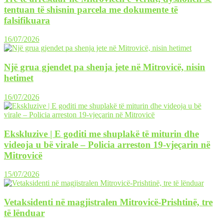
tentuan të shisnin parcela me dokumente të
falsifikuara
16/07/2026
Një grua gjendet pa shenja jete në Mitrovicë, nisin
hetimet
16/07/2026
Ekskluzive | E goditi me shuplakë të miturin dhe
videoja u bë virale – Policia arreston 19-vjeçarin në
Mitrovicë
15/07/2026
Vetaksidenti në magjistralen Mitrovicë-Prishtinë, tre
të lënduar