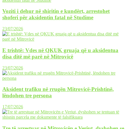
Voziti i dehur në shiritin e kundërt, arrestohet
shoferi për aksidentin fatal në Studime
23/07/2026
E trishtë: Vdes në QKUK gruaja që u aksidentua
disa ditë më parë në Mitrovicë
23/07/2026
Aksident trafiku në rrugën Mitrovicë-Prishtinë,
lëndohen tre persona
17/07/2026
Tre të arrestuar në Mitrovicën e Veriut, dyshohen se