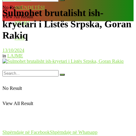
No Result
SHËNDETËSI
Sulmohet brutalisht ish-
View All Result
kryetari i Listës Srpska, Goran
SPORT
Rakiq
FUN
13/10/2024
in
LAJME
No Result
View All Result
Shpërndaje në Facebook
Shpërndaje në Whatsapp