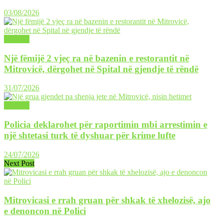
03/08/2026
LAJME
Një fëmijë 2 vjeç ra në bazenin e restorantit në
Mitrovicë, dërgohet në Spital në gjendje të rëndë
31/07/2026
LAJME
Policia deklarohet për raportimin mbi arrestimin e
një shtetasi turk të dyshuar për krime lufte
24/07/2026
Next Post
Mitrovicasi e rrah gruan për shkak të xhelozisë, ajo
e denoncon në Polici