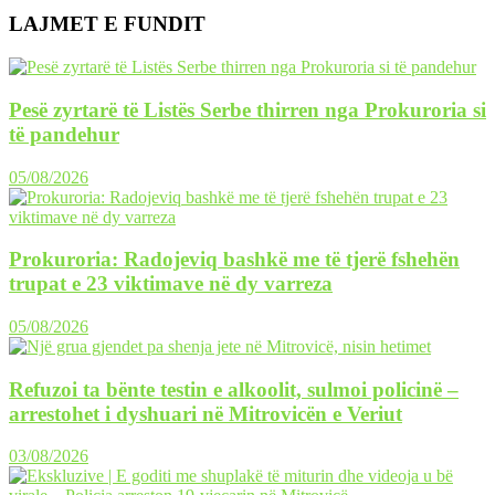
LAJMET E FUNDIT
Pesë zyrtarë të Listës Serbe thirren nga Prokuroria si
të pandehur
05/08/2026
Prokuroria: Radojeviq bashkë me të tjerë fshehën
trupat e 23 viktimave në dy varreza
05/08/2026
Refuzoi ta bënte testin e alkoolit, sulmoi policinë –
arrestohet i dyshuari në Mitrovicën e Veriut
03/08/2026