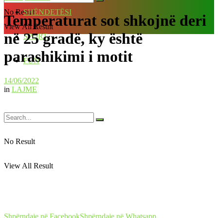
No Result
SHËNDETËSI
Temperaturat sot shkojnë deri
View All Result
në 25 gradë, ky është
SPORT
parashikimi i motit
FUN
14/06/2022
in
LAJME
No Result
View All Result
Shpërndaje në Facebook
Shpërndaje në Whatsapp