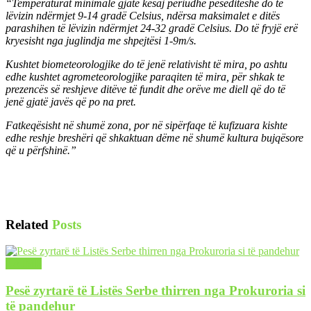
“Temperaturat minimale gjatë kësaj periudhe pesëditëshe do të
lëvizin ndërmjet 9-14 gradë Celsius, ndërsa maksimalet e ditës
parashihen të lëvizin ndërmjet 24-32 gradë Celsius. Do të fryjë erë
kryesisht nga juglindja me shpejtësi 1-9m/s.
Kushtet biometeorologjike do të jenë relativisht të mira, po ashtu
edhe kushtet agrometeorologjike paraqiten të mira, për shkak te
prezencës së reshjeve ditëve të fundit dhe orëve me diell që do të
jenë gjatë javës që po na pret.
Fatkeqësisht në shumë zona, por në sipërfaqe të kufizuara kishte
edhe reshje breshëri që shkaktuan dëme në shumë kultura bujqësore
që u përfshinë.”
Related
Posts
LAJME
Pesë zyrtarë të Listës Serbe thirren nga Prokuroria si
të pandehur