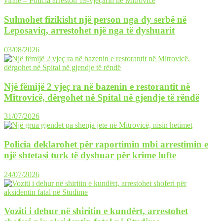
Sulmohet fizikisht një person nga dy serbë në
Leposaviq, arrestohet një nga të dyshuarit
03/08/2026
Një fëmijë 2 vjeç ra në bazenin e restorantit në
Mitrovicë, dërgohet në Spital në gjendje të rëndë
31/07/2026
Policia deklarohet për raportimin mbi arrestimin e
një shtetasi turk të dyshuar për krime lufte
24/07/2026
Voziti i dehur në shiritin e kundërt, arrestohet