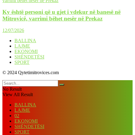
Ky është personi që u gjet i vdekur në banesë në
Mitrovicë, varrimi bëhet nesër në Prekaz
12/07/2026
BALLINA
LAJME
EKONOMI
SHËNDETËSI
SPORT
© 2024 Qytetimitrovices.com
No Result
View All Result
BALLINA
LAJME
02
EKONOMI
SHËNDETËSI
SPORT