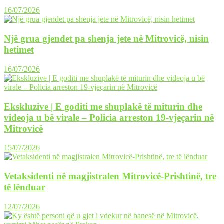
16/07/2026
Një grua gjendet pa shenja jete në Mitrovicë, nisin
hetimet
16/07/2026
Ekskluzive | E goditi me shuplakë të miturin dhe
videoja u bë virale – Policia arreston 19-vjeçarin në
Mitrovicë
15/07/2026
Vetaksidenti në magjistralen Mitrovicë-Prishtinë, tre
të lënduar
12/07/2026