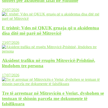
shoferi për aksidentin fatal në Studime
23/07/2026
E trishtë: Vdes në QKUK gruaja që u aksidentua
disa ditë më parë në Mitrovicë
23/07/2026
Aksident trafiku në rrugën Mitrovicë-Prishtinë,
lëndohen tre persona
17/07/2026
Tre të arrestuar në Mitrovicën e Veriut, dyshohen se
tentuan të shisnin parcela me dokumente të
falsifikuara