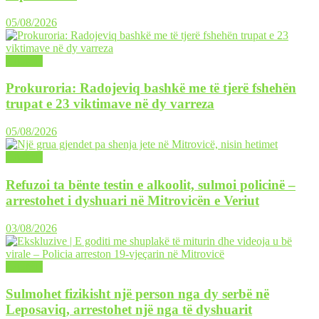
05/08/2026
LAJME
Prokuroria: Radojeviq bashkë me të tjerë fshehën
trupat e 23 viktimave në dy varreza
05/08/2026
LAJME
Refuzoi ta bënte testin e alkoolit, sulmoi policinë –
arrestohet i dyshuari në Mitrovicën e Veriut
03/08/2026
LAJME
Sulmohet fizikisht një person nga dy serbë në
Leposaviq, arrestohet një nga të dyshuarit