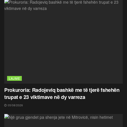
LAJME
Prokuroria: Radojeviq bashkë me të tjerë fshehën
trupat e 23 viktimave në dy varreza
05/08/2026