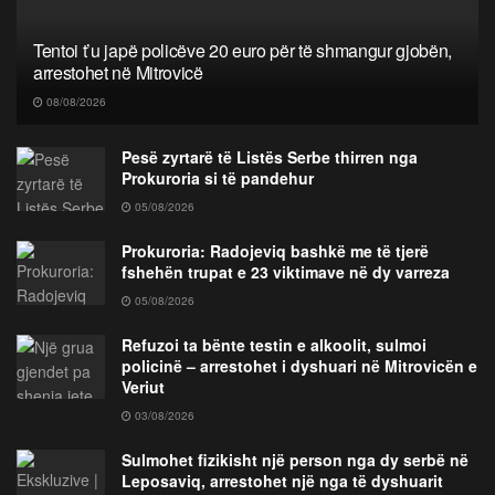
Tentoi t’u japë policëve 20 euro për të shmangur gjobën,
arrestohet në Mitrovicë
08/08/2026
Pesë zyrtarë të Listës Serbe thirren nga
Prokuroria si të pandehur
05/08/2026
Prokuroria: Radojeviq bashkë me të tjerë
fshehën trupat e 23 viktimave në dy varreza
05/08/2026
Refuzoi ta bënte testin e alkoolit, sulmoi
policinë – arrestohet i dyshuari në Mitrovicën e
Veriut
03/08/2026
Sulmohet fizikisht një person nga dy serbë në
Leposaviq, arrestohet një nga të dyshuarit