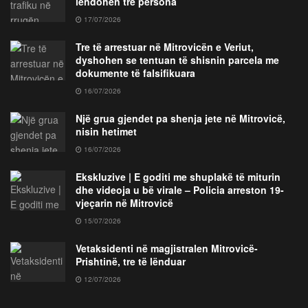
lëndohen tre persona
17/07/2026
Tre të arrestuar në Mitrovicën e Veriut,
dyshohen se tentuan të shisnin parcela me
dokumente të falsifikuara
16/07/2026
Një grua gjendet pa shenja jete në Mitrovicë,
nisin hetimet
16/07/2026
Ekskluzive | E goditi me shuplakë të miturin
dhe videoja u bë virale – Policia arreston 19-
vjeçarin në Mitrovicë
15/07/2026
Vetaksidenti në magjistralen Mitrovicë-
Prishtinë, tre të lënduar
12/07/2026