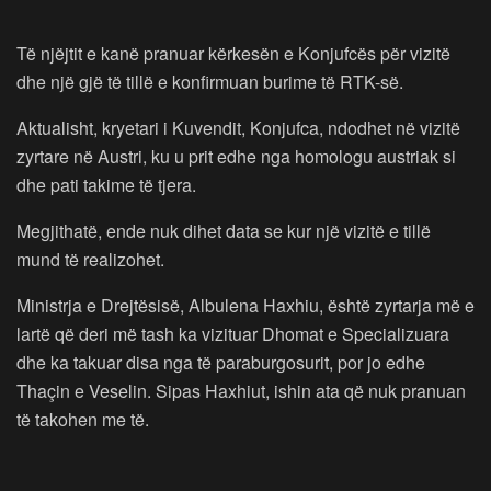
Të njëjtit e kanë pranuar kërkesën e Konjufcës për vizitë
dhe një gjë të tillë e konfirmuan burime të RTK-së.
Aktualisht, kryetari i Kuvendit, Konjufca, ndodhet në vizitë
zyrtare në Austri, ku u prit edhe nga homologu austriak si
dhe pati takime të tjera.
Megjithatë, ende nuk dihet data se kur një vizitë e tillë
mund të realizohet.
Ministrja e Drejtësisë, Albulena Haxhiu, është zyrtarja më e
lartë që deri më tash ka vizituar Dhomat e Specializuara
dhe ka takuar disa nga të paraburgosurit, por jo edhe
Thaçin e Veselin. Sipas Haxhiut, ishin ata që nuk pranuan
të takohen me të.