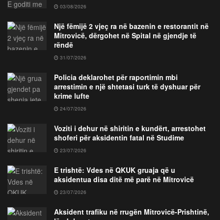
03/08/2026
Një fëmijë 2 vjeç ra në bazenin e restorantit në
Mitrovicë, dërgohet në Spital në gjendje të
rëndë
31/07/2026
Policia deklarohet për raportimin mbi
arrestimin e një shtetasi turk të dyshuar për
krime lufte
24/07/2026
Voziti i dehur në shiritin e kundërt, arrestohet
shoferi për aksidentin fatal në Studime
23/07/2026
E trishtë: Vdes në QKUK gruaja që u
aksidentua disa ditë më parë në Mitrovicë
23/07/2026
Aksident trafiku në rrugën Mitrovicë-Prishtinë,