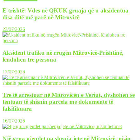
E trishtë: Vdes në QKUK gruaja që u aksidentua
disa ditë më parë në Mitrovicë
23/07/2026
Aksident trafiku në rrugën Mitrovicë-Prishtinë,
lëndohen tre persona
17/07/2026
Tre të arrestuar në Mitrovicën e Veriut, dyshohen se
tentuan të shisnin parcela me dokumente të
falsifikuara
16/07/2026
Një grua gjendet pa shenja jete në Mitrovicë, nisin