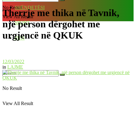
No Result
SHËNDETËSI
Therrje me thika në Tavnik,
View All Result
një person dërgohet me
SPORT
urgjencë në QKUK
FUN
12/03/2022
in
LAJME
No Result
View All Result