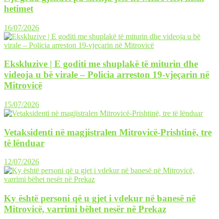
hetimet
16/07/2026
Ekskluzive | E goditi me shuplakë të miturin dhe
videoja u bë virale – Policia arreston 19-vjeçarin në
Mitrovicë
15/07/2026
Vetaksidenti në magjistralen Mitrovicë-Prishtinë, tre
të lënduar
12/07/2026
Ky është personi që u gjet i vdekur në banesë në
Mitrovicë, varrimi bëhet nesër në Prekaz