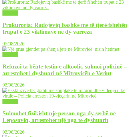
LAJME
Prokuroria: Radojeviq bashkë me të tjerë fshehën
trupat e 23 viktimave në dy varreza
05/08/2026
LAJME
Refuzoi ta bënte testin e alkoolit, sulmoi policinë –
arrestohet i dyshuari në Mitrovicën e Veriut
03/08/2026
LAJME
Sulmohet fizikisht një person nga dy serbë në
Leposaviq, arrestohet një nga të dyshuarit
03/08/2026