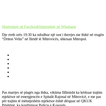
Shpërndaje në Facebook
Shpërndaje në Whatsapp
Dje rreth orës 19:30 ka ndodhur një rast i therrjes me thikë në rrugën
“Driton Veliu” në Iliridë të Mitrovicës, shkruan Mitropol.
Pas marrjes së plagës nga thika, viktima fillimisht ka kërkuar trajtim
mjekësor në emergjencën e Spitalit Rajonal në Mitrovicë, e me pas
për trajtim të mëtutjeshëm mjekësor është dërguar në QKUK
Prishtinë, ka konfirmuar Policia e Kosovës.