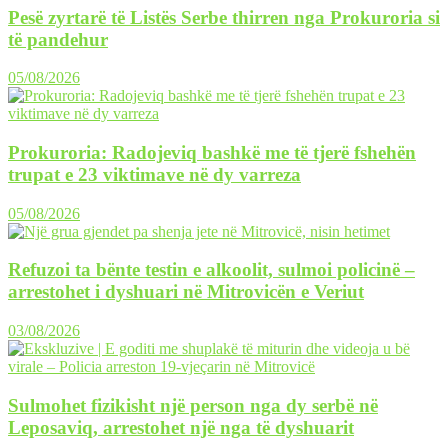
Pesë zyrtarë të Listës Serbe thirren nga Prokuroria si
të pandehur
05/08/2026
Prokuroria: Radojeviq bashkë me të tjerë fshehën
trupat e 23 viktimave në dy varreza
05/08/2026
Refuzoi ta bënte testin e alkoolit, sulmoi policinë –
arrestohet i dyshuari në Mitrovicën e Veriut
03/08/2026
Sulmohet fizikisht një person nga dy serbë në
Leposaviq, arrestohet një nga të dyshuarit