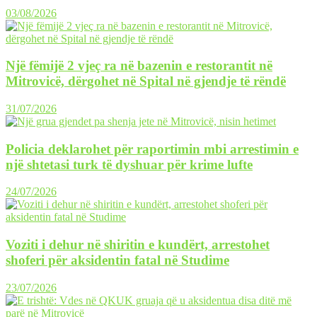
03/08/2026
Një fëmijë 2 vjeç ra në bazenin e restorantit në
Mitrovicë, dërgohet në Spital në gjendje të rëndë
31/07/2026
Policia deklarohet për raportimin mbi arrestimin e
një shtetasi turk të dyshuar për krime lufte
24/07/2026
Voziti i dehur në shiritin e kundërt, arrestohet
shoferi për aksidentin fatal në Studime
23/07/2026