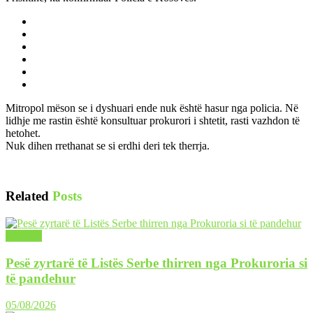
Mitropol mëson se i dyshuari ende nuk është hasur nga policia. Në
lidhje me rastin është konsultuar prokurori i shtetit, rasti vazhdon të
hetohet.
Nuk dihen rrethanat se si erdhi deri tek therrja.
Related
Posts
LAJME
Pesë zyrtarë të Listës Serbe thirren nga Prokuroria si
të pandehur
05/08/2026