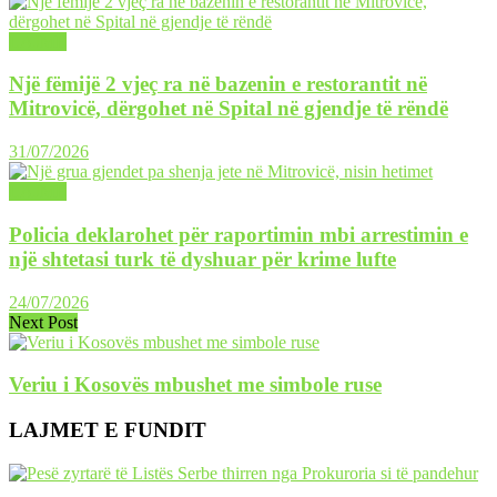
LAJME
Një fëmijë 2 vjeç ra në bazenin e restorantit në
Mitrovicë, dërgohet në Spital në gjendje të rëndë
31/07/2026
LAJME
Policia deklarohet për raportimin mbi arrestimin e
një shtetasi turk të dyshuar për krime lufte
24/07/2026
Next Post
Veriu i Kosovës mbushet me simbole ruse
LAJMET E FUNDIT