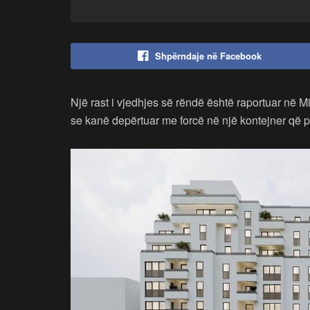
Shpërndaje në Facebook
Një rast i vjedhjes së rëndë është raportuar në M
se kanë depërtuar me forcë në një kontejner që p