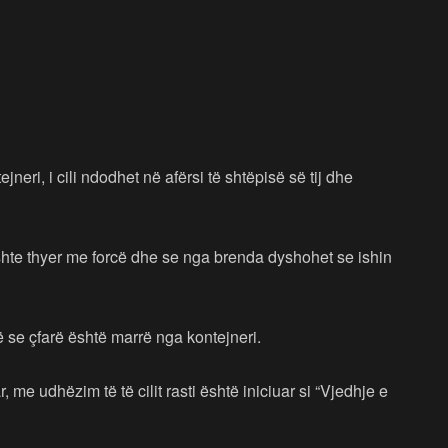
eri, i cili ndodhet në afërsi të shtëpisë së tij dhe
 ishte thyer me forcë dhe se nga brenda dyshohet se ishin
ë se çfarë është marrë nga kontejneri.
, me udhëzim të të cilit rasti është iniciuar si “Vjedhje e