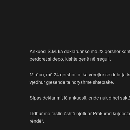
Ankuesi S.M. ka deklaruar se më 22 qershor kontejn
përdoret si depo, kishte qenë në rregull.
Mirëpo, më 24 qershor, ai ka vërejtur se dritarja
vjedhur gjësende të ndryshme shtëpiake.
Sipas deklarimit të ankuesit, ende nuk dihet sakt
Lidhur me rastin është njoftuar Prokurori kujdestar
rëndë”.