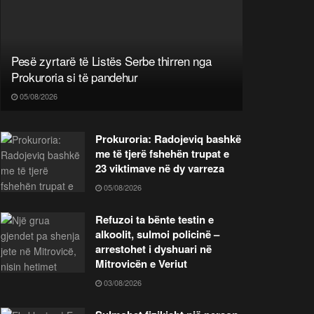
Pesë zyrtarë të Listës Serbe thirren nga
Prokuroria si të pandehur
05/08/2026
Prokuroria: Radojeviq bashkë
me të tjerë fshehën trupat e
23 viktimave në dy varreza
05/08/2026
Refuzoi ta bënte testin e
alkoolit, sulmoi policinë –
arrestohet i dyshuari në
Mitrovicën e Veriut
03/08/2026