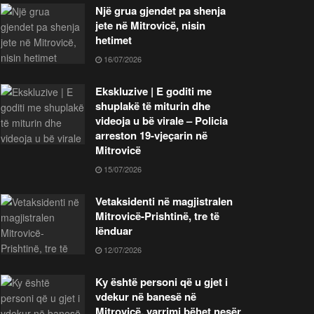
Një grua gjendet pa shenja
jete në Mitrovicë, nisin
hetimet
16/07/2026
Ekskluzive | E goditi me
shuplakë të miturin dhe
videoja u bë virale – Policia
arreston 19-vjeçarin në
Mitrovicë
15/07/2026
Vetaksidenti në magjistralen
Mitrovicë-Prishtinë, tre të
lënduar
12/07/2026
Ky është personi që u gjet i
vdekur në banesë në
Mitrovicë, varrimi bëhet nesër