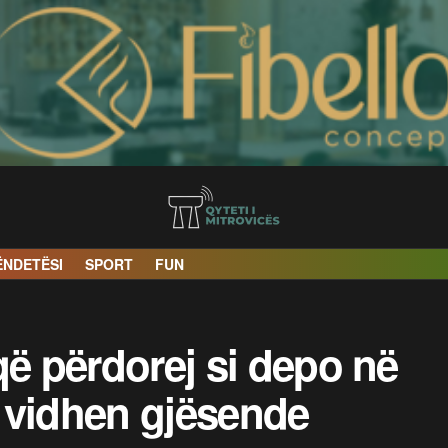
ËNDETËSI
SPORT
FUN
që përdorej si depo në
, vidhen gjësende