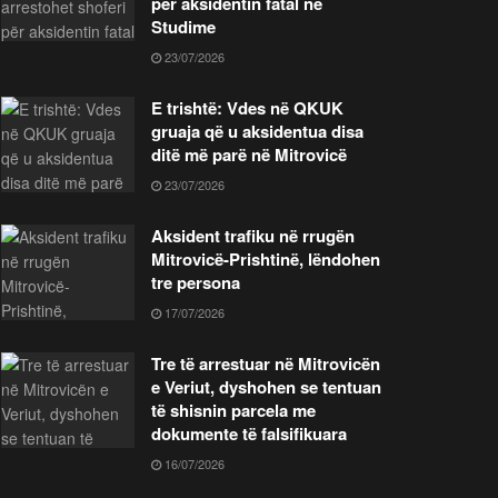
për aksidentin fatal në
Studime
23/07/2026
E trishtë: Vdes në QKUK
gruaja që u aksidentua disa
ditë më parë në Mitrovicë
23/07/2026
Aksident trafiku në rrugën
Mitrovicë-Prishtinë, lëndohen
tre persona
17/07/2026
Tre të arrestuar në Mitrovicën
e Veriut, dyshohen se tentuan
të shisnin parcela me
dokumente të falsifikuara
16/07/2026