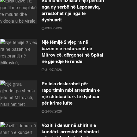
Sulmohet fizikisht një person
nga dy serbë në Leposaviq,
arrestohet një nga të
dyshuarit
03/08/2026
Një fëmijë 2 vjeç ra në
bazenin e restorantit në
Mitrovicë, dërgohet në Spital
në gjendje të rëndë
31/07/2026
Policia deklarohet për
raportimin mbi arrestimin e
një shtetasi turk të dyshuar
për krime lufte
24/07/2026
Voziti i dehur në shiritin e
kundërt, arrestohet shoferi