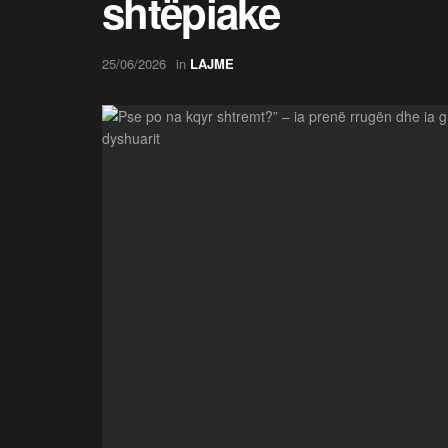
shtëpiake
25/06/2026
in
LAJME