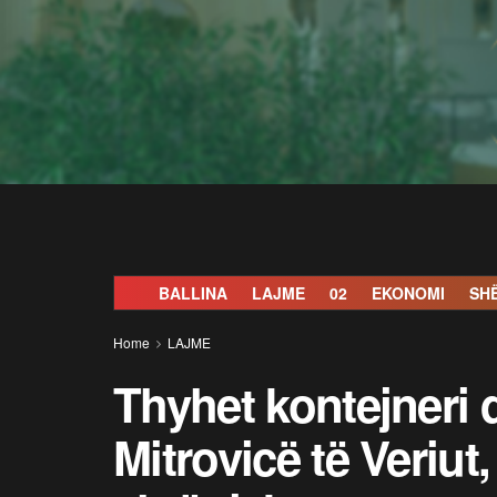
BALLINA
LAJME
02
EKONOMI
SH
Home
LAJME
Thyhet kontejneri 
Mitrovicë të Veriut