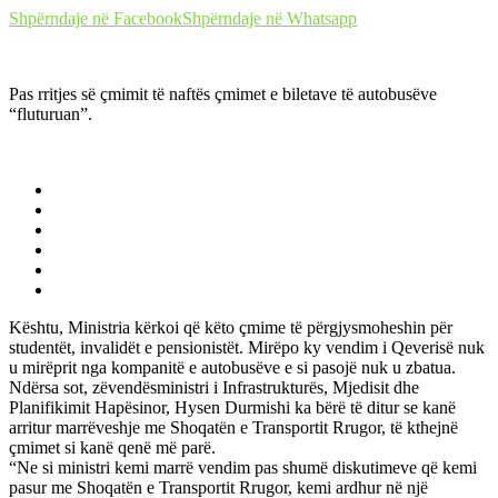
Shpërndaje në Facebook
Shpërndaje në Whatsapp
Pas rritjes së çmimit të naftës çmimet e biletave të autobusëve
“fluturuan”.
Kështu, Ministria kërkoi që këto çmime të përgjysmoheshin për
studentët, invalidët e pensionistët. Mirëpo ky vendim i Qeverisë nuk
u mirëprit nga kompanitë e autobusëve e si pasojë nuk u zbatua.
Ndërsa sot, zëvendësministri i Infrastrukturës, Mjedisit dhe
Planifikimit Hapësinor, Hysen Durmishi ka bërë të ditur se kanë
arritur marrëveshje me Shoqatën e Transportit Rrugor, të kthejnë
çmimet si kanë qenë më parë.
“Ne si ministri kemi marrë vendim pas shumë diskutimeve që kemi
pasur me Shoqatën e Transportit Rrugor, kemi ardhur në një