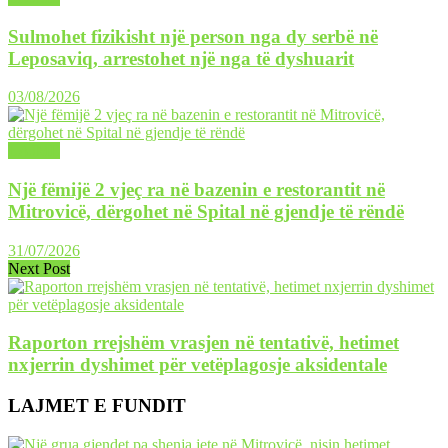
Sulmohet fizikisht një person nga dy serbë në
Leposaviq, arrestohet një nga të dyshuarit
03/08/2026
LAJME
Një fëmijë 2 vjeç ra në bazenin e restorantit në
Mitrovicë, dërgohet në Spital në gjendje të rëndë
31/07/2026
Next Post
Raporton rrejshëm vrasjen në tentativë, hetimet
nxjerrin dyshimet për vetëplagosje aksidentale
LAJMET E FUNDIT