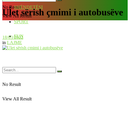
No Result
SHËNDETËSI
Ulet sërish çmimi i autobusëve
View All Result
SPORT
FUN
18/03/2022
in
LAJME
No Result
View All Result