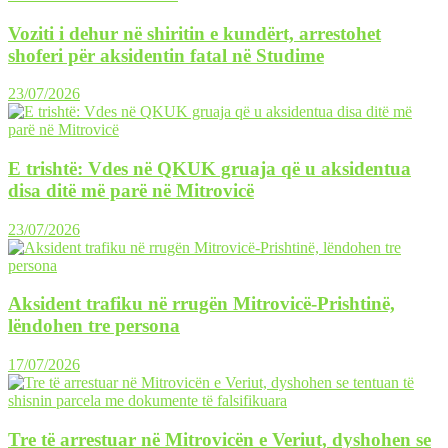
Voziti i dehur në shiritin e kundërt, arrestohet
shoferi për aksidentin fatal në Studime
23/07/2026
E trishtë: Vdes në QKUK gruaja që u aksidentua
disa ditë më parë në Mitrovicë
23/07/2026
Aksident trafiku në rrugën Mitrovicë-Prishtinë,
lëndohen tre persona
17/07/2026
Tre të arrestuar në Mitrovicën e Veriut, dyshohen se