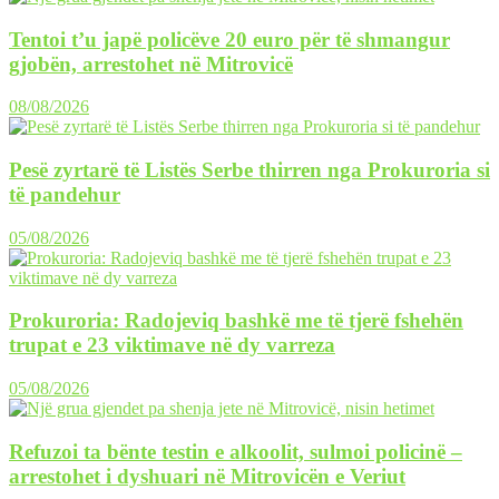
Tentoi t’u japë policëve 20 euro për të shmangur
gjobën, arrestohet në Mitrovicë
08/08/2026
Pesë zyrtarë të Listës Serbe thirren nga Prokuroria si
të pandehur
05/08/2026
Prokuroria: Radojeviq bashkë me të tjerë fshehën
trupat e 23 viktimave në dy varreza
05/08/2026
Refuzoi ta bënte testin e alkoolit, sulmoi policinë –
arrestohet i dyshuari në Mitrovicën e Veriut