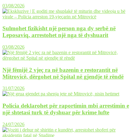
03/08/2026
Sulmohet fizikisht një person nga dy serbë në
Leposaviq, arrestohet një nga të dyshuarit
03/08/2026
Një fëmijë 2 vjeç ra në bazenin e restorantit në
Mitrovicë, dërgohet në Spital në gjendje të rëndë
31/07/2026
Policia deklarohet për raportimin mbi arrestimin e
një shtetasi turk të dyshuar për krime lufte
24/07/2026