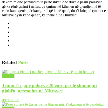
dakordim dhe përfundim të përbashkët, dhe duke e pasur parasysh
që ka rënë çmimi i naftës, që çmimet të kthehen në gjendjen në të
cilën kanë qenë, për kategoritë që kanë qenë, do t’i kthejnë çmimet e
biletave qysh kanë qenë”, ka thënë tutje Durmishi.
Related
Posts
LAJME
Tentoi t’u japë policëve 20 euro për të shmangur
gjobën, arrestohet në Mitrovicë
08/08/2026