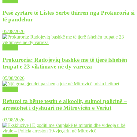
LAJME
Pesë zyrtarë të Listës Serbe thirren nga Prokuroria si
të pandehur
05/08/2026
LAJME
Prokuroria: Radojeviq bashkë me të tjerë fshehën
trupat e 23 viktimave në dy varreza
05/08/2026
LAJME
Refuzoi ta bënte testin e alkoolit, sulmoi policinë –
arrestohet i dyshuari në Mitrovicën e Veriut
03/08/2026
LAJME