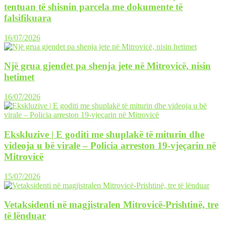
tentuan të shisnin parcela me dokumente të
falsifikuara
16/07/2026
Një grua gjendet pa shenja jete në Mitrovicë, nisin
hetimet
16/07/2026
Ekskluzive | E goditi me shuplakë të miturin dhe
videoja u bë virale – Policia arreston 19-vjeçarin në
Mitrovicë
15/07/2026
Vetaksidenti në magjistralen Mitrovicë-Prishtinë, tre
të lënduar