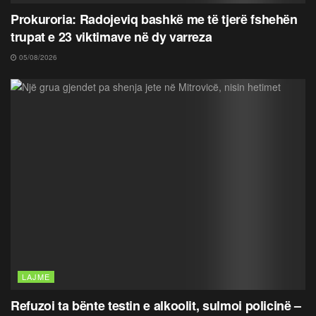
Prokuroria: Radojeviq bashkë me të tjerë fshehën
trupat e 23 viktimave në dy varreza
05/08/2026
LAJME
Refuzoi ta bënte testin e alkoolit, sulmoi policinë –