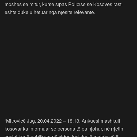
moshës së mitur, kurse sipas Policisë së Kosovës rasti
është duke u hetuar nga njesitë relevante.
“Mitrovicë Jug, 20.04.2022 – 18:13. Ankuesi mashkull
kosovar ka informuar se persona të pa njohur, në rrjetin
social kanë publikuar në video incizim të motrës së tij