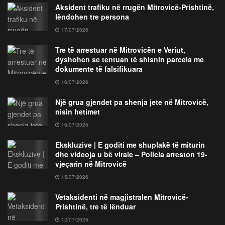
Aksident trafiku në rrugën Mitrovicë-Prishtinë,
lëndohen tre persona
17/07/2026
Tre të arrestuar në Mitrovicën e Veriut,
dyshohen se tentuan të shisnin parcela me
dokumente të falsifikuara
16/07/2026
Një grua gjendet pa shenja jete në Mitrovicë,
nisin hetimet
16/07/2026
Ekskluzive | E goditi me shuplakë të miturin
dhe videoja u bë virale – Policia arreston 19-
vjeçarin në Mitrovicë
15/07/2026
Vetaksidenti në magjistralen Mitrovicë-
Prishtinë, tre të lënduar
12/07/2026