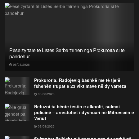
Pesë zyrtarë të Listës Serbe thirren nga Prokuroria si të
pandehur
05/08/2026
Prokuroria: Radojeviq bashkë me të tjerë
fshehën trupat e 23 viktimave në dy varreza
05/08/2026
Refuzoi ta bënte testin e alkoolit, sulmoi
policinë – arrestohet i dyshuari në Mitrovicën e
Veriut
03/08/2026
Sulmohet fizikisht një person nga dy serbë në