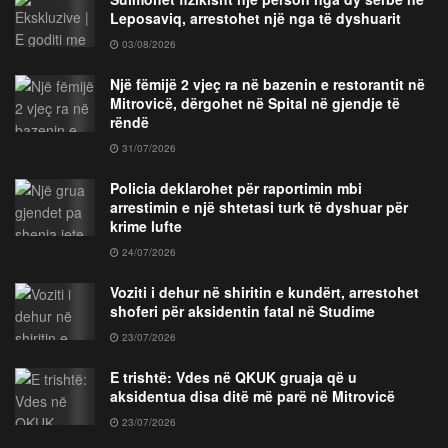
Leposaviq, arrestohet një nga të dyshuarit
03/08/2026
Një fëmijë 2 vjeç ra në bazenin e restorantit në
Mitrovicë, dërgohet në Spital në gjendje të
rëndë
31/07/2026
Policia deklarohet për raportimin mbi
arrestimin e një shtetasi turk të dyshuar për
krime lufte
24/07/2026
Voziti i dehur në shiritin e kundërt, arrestohet
shoferi për aksidentin fatal në Studime
23/07/2026
E trishtë: Vdes në QKUK gruaja që u
aksidentua disa ditë më parë në Mitrovicë
23/07/2026