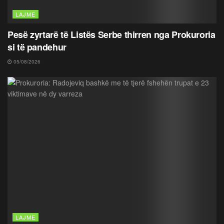
LAJME
Pesë zyrtarë të Listës Serbe thirren nga Prokuroria
si të pandehur
05/08/2026
LAJME