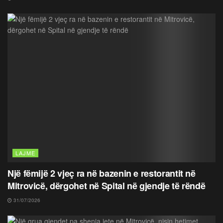
LAJME
Një fëmijë 2 vjeç ra në bazenin e restorantit në
Mitrovicë, dërgohet në Spital në gjendje të rëndë
31/07/2026