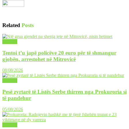
Related
Posts
LAJME
Tentoi t’u japë policëve 20 euro për të shmangur
gjobën, arrestohet në Mitrovicë
08/08/2026
LAJME
Pesë zyrtarë të Listës Serbe thirren nga Prokuroria si
të pandehur
05/08/2026
LAJME