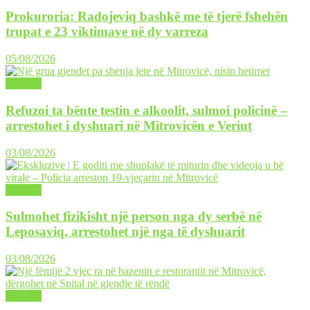
Prokuroria: Radojeviq bashkë me të tjerë fshehën
trupat e 23 viktimave në dy varreza
05/08/2026
LAJME
Refuzoi ta bënte testin e alkoolit, sulmoi policinë –
arrestohet i dyshuari në Mitrovicën e Veriut
03/08/2026
LAJME
Sulmohet fizikisht një person nga dy serbë në
Leposaviq, arrestohet një nga të dyshuarit
03/08/2026
LAJME