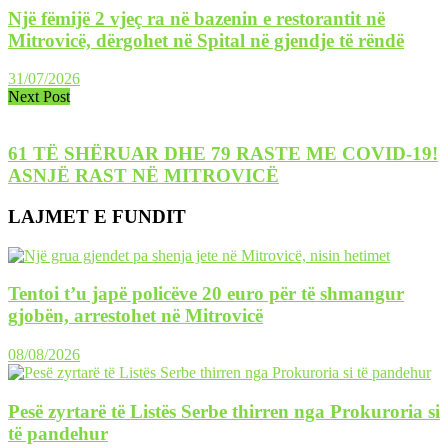
Një fëmijë 2 vjeç ra në bazenin e restorantit në
Mitrovicë, dërgohet në Spital në gjendje të rëndë
31/07/2026
Next Post
61 TË SHËRUAR DHE 79 RASTE ME COVID-19!
ASNJË RAST NË MITROVICË
LAJMET E FUNDIT
Tentoi t’u japë policëve 20 euro për të shmangur
gjobën, arrestohet në Mitrovicë
08/08/2026
Pesë zyrtarë të Listës Serbe thirren nga Prokuroria si
të pandehur