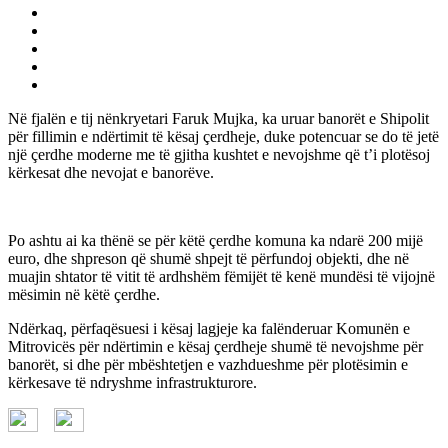
Në fjalën e tij nënkryetari Faruk Mujka, ka uruar banorët e Shipolit
për fillimin e ndërtimit të kësaj çerdheje, duke potencuar se do të jetë
një çerdhe moderne me të gjitha kushtet e nevojshme që t’i plotësoj
kërkesat dhe nevojat e banorëve.
Po ashtu ai ka thënë se për këtë çerdhe komuna ka ndarë 200 mijë
euro, dhe shpreson që shumë shpejt të përfundoj objekti, dhe në
muajin shtator të vitit të ardhshëm fëmijët të kenë mundësi të vijojnë
mësimin në këtë çerdhe.
Ndërkaq, përfaqësuesi i kësaj lagjeje ka falënderuar Komunën e
Mitrovicës për ndërtimin e kësaj çerdheje shumë të nevojshme për
banorët, si dhe për mbështetjen e vazhdueshme për plotësimin e
kërkesave të ndryshme infrastrukturore.