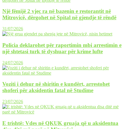
Një fëmijë 2 vjeç ra në bazenin e restorantit në
Mitrovicë, dërgohet në Spital në gjendje të rëndë
31/07/2026
Policia deklarohet për raportimin mbi arrestimin e
një shtetasi turk të dyshuar për krime lufte
24/07/2026
Voziti i dehur në shiritin e kundërt, arrestohet
shoferi për aksidentin fatal në Studime
23/07/2026
E trishtë: Vdes në QKUK gruaja që u aksidentua