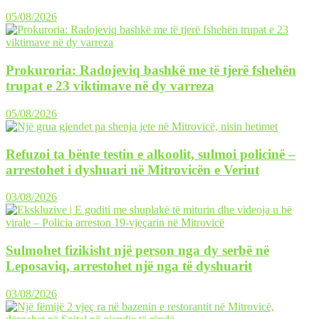
05/08/2026
Prokuroria: Radojeviq bashkë me të tjerë fshehën
trupat e 23 viktimave në dy varreza
05/08/2026
Refuzoi ta bënte testin e alkoolit, sulmoi policinë –
arrestohet i dyshuari në Mitrovicën e Veriut
03/08/2026
Sulmohet fizikisht një person nga dy serbë në
Leposaviq, arrestohet një nga të dyshuarit
03/08/2026