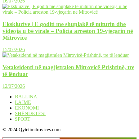
16/07/2026
Ekskluzive | E goditi me shuplakë të miturin dhe
videoja u bë virale – Policia arreston 19-vjeçarin në
Mitrovicë
15/07/2026
Vetaksidenti në magjistralen Mitrovicë-Prishtinë, tre
të lënduar
12/07/2026
BALLINA
LAJME
EKONOMI
SHËNDETËSI
SPORT
© 2024 Qytetimitrovices.com