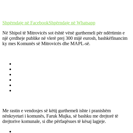
Shpërndaje në Facebook
Shpërndaje në Whatsapp
Në Shipol të Mitrovicës sot është vënë gurthemeli për ndërtimin e
një çerdheje publike në vlerë prej 300 mijë eurosh, bashkëfinancim
ky mes Komunës së Mitrovicës dhe MAPL-së.
Me rastin e vendosjes së këtij gurthemeli ishte i pranishëm
nënkryetari i komunës, Faruk Mujka, së bashku me drejtorë të
drejtorive komunale, si dhe përfaqësues të kësaj lagjeje.