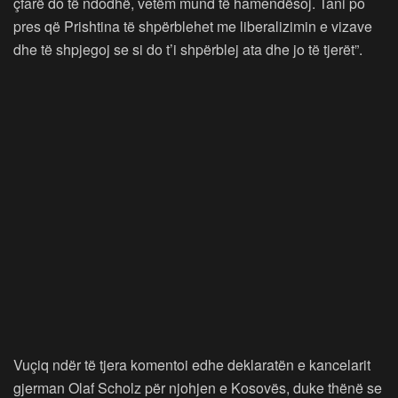
çfarë do të ndodhë, vetëm mund të hamendësoj. Tani po
pres që Prishtina të shpërblehet me liberalizimin e vizave
dhe të shpjegoj se si do t’i shpërblej ata dhe jo të tjerët”.
Vuçiq ndër të tjera komentoi edhe deklaratën e kancelarit
gjerman Olaf Scholz për njohjen e Kosovës, duke thënë se