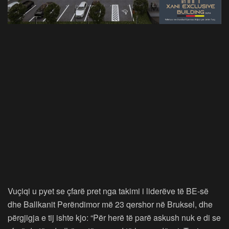
Vuçiqi u pyet se çfarë pret nga takimi i liderëve të BE-së
dhe Ballkanit Perëndimor më 23 qershor në Bruksel, dhe
përgjigja e tij ishte kjo: “Për herë të parë askush nuk e di se