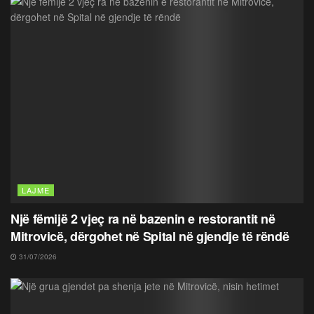
LAJME
Një fëmijë 2 vjeç ra në bazenin e restorantit në
Mitrovicë, dërgohet në Spital në gjendje të rëndë
31/07/2026