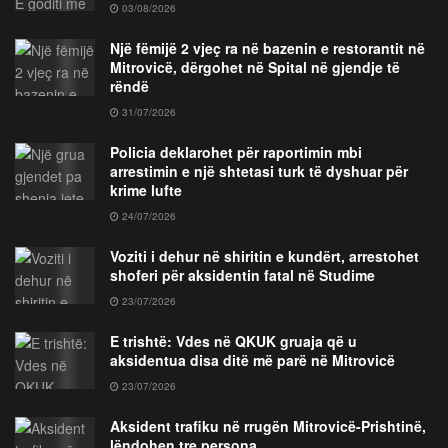
03/08/2026
Një fëmijë 2 vjeç ra në bazenin e restorantit në
Mitrovicë, dërgohet në Spital në gjendje të
rëndë
31/07/2026
Policia deklarohet për raportimin mbi
arrestimin e një shtetasi turk të dyshuar për
krime lufte
24/07/2026
Voziti i dehur në shiritin e kundërt, arrestohet
shoferi për aksidentin fatal në Studime
23/07/2026
E trishtë: Vdes në QKUK gruaja që u
aksidentua disa ditë më parë në Mitrovicë
23/07/2026
Aksident trafiku në rrugën Mitrovicë-Prishtinë,
lëndohen tre persona