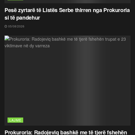
Pesë zyrtarë të Listës Serbe thirren nga Prokuroria
si të pandehur
05/08/2026
LAJME
Prokuroria: Radojeviq bashkë me të tjerë fshehën