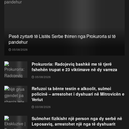
Pesë zyrtarë të Listës Serbe thirren nga Prokuroria si të
pandehur
05/08/2026
Prokuroria: Radojeviq bashkë me të tjerë
fshehën trupat e 23 viktimave në dy varreza
05/08/2026
Refuzoi ta bënte testin e alkoolit, sulmoi
policinë – arrestohet i dyshuari në Mitrovicën e
Veriut
03/08/2026
Sulmohet fizikisht një person nga dy serbë në
Leposaviq, arrestohet një nga të dyshuarit