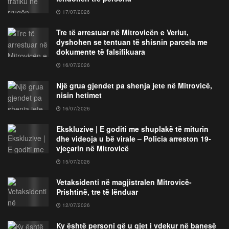
17/07/2026
Tre të arrestuar në Mitrovicën e Veriut,
dyshohen se tentuan të shisnin parcela me
dokumente të falsifikuara
16/07/2026
Një grua gjendet pa shenja jete në Mitrovicë,
nisin hetimet
16/07/2026
Ekskluzive | E goditi me shuplakë të miturin
dhe videoja u bë virale – Policia arreston 19-
vjeçarin në Mitrovicë
15/07/2026
Vetaksidenti në magjistralen Mitrovicë-
Prishtinë, tre të lënduar
12/07/2026
Ky është personi që u gjet i vdekur në banesë