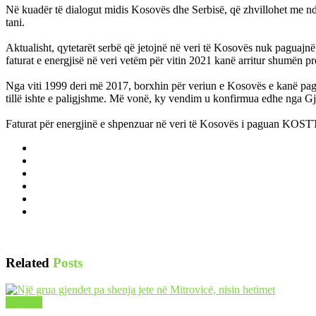
Në kuadër të dialogut midis Kosovës dhe Serbisë, që zhvillohet me ndë
tani.
Aktualisht, qytetarët serbë që jetojnë në veri të Kosovës nuk paguajn
faturat e energjisë në veri vetëm për vitin 2021 kanë arritur shumën pr
Nga viti 1999 deri më 2017, borxhin për veriun e Kosovës e kanë paguar
tillë ishte e paligjshme. Më vonë, ky vendim u konfirmua edhe nga G
Faturat për energjinë e shpenzuar në veri të Kosovës i paguan KOSTT
Related
Posts
LAJME