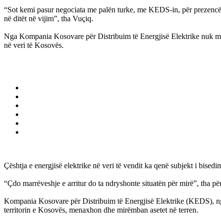
“Sot kemi pasur negociata me palën turke, me KEDS-in, për prezencën 
në ditët në vijim”, tha Vuçiq.
Nga Kompania Kosovare për Distribuim të Energjisë Elektrike nuk mohu
në veri të Kosovës.
Çështja e energjisë elektrike në veri të vendit ka qenë subjekt i bised
“Çdo marrëveshje e arritur do ta ndryshonte situatën për mirë”, tha 
Kompania Kosovare për Distribuim të Energjisë Elektrike (KEDS), nga
territorin e Kosovës, menaxhon dhe mirëmban asetet në terren.