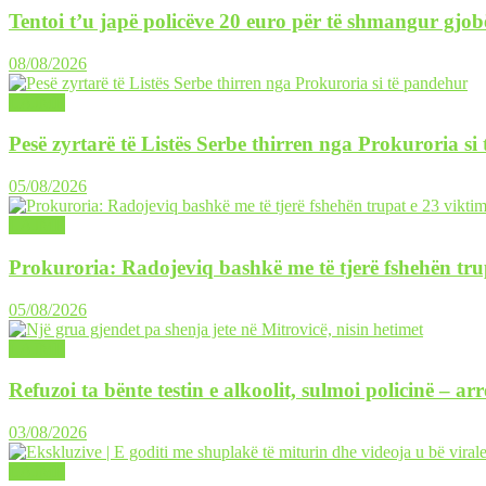
Tentoi t’u japë policëve 20 euro për të shmangur gjob
08/08/2026
LAJME
Pesë zyrtarë të Listës Serbe thirren nga Prokuroria si
05/08/2026
LAJME
Prokuroria: Radojeviq bashkë me të tjerë fshehën tru
05/08/2026
LAJME
Refuzoi ta bënte testin e alkoolit, sulmoi policinë – ar
03/08/2026
LAJME