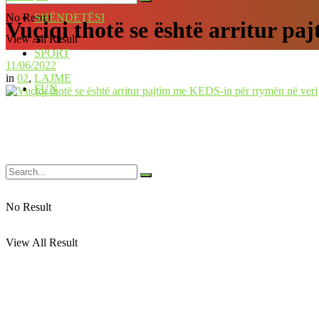
No Result
SHËNDETËSI
Vuçiqi thotë se është arritur p
View All Result
SPORT
11/06/2022
in
02
,
LAJME
FUN
No Result
View All Result