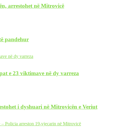
ën, arrestohet në Mitrovicë
 të pandehur
pat e 23 viktimave në dy varreza
restohet i dyshuari në Mitrovicën e Veriut