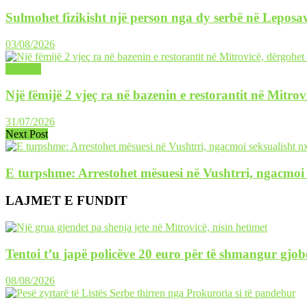
Sulmohet fizikisht një person nga dy serbë në Leposav
03/08/2026
LAJME
Një fëmijë 2 vjeç ra në bazenin e restorantit në Mitrov
31/07/2026
Next Post
E turpshme: Arrestohet mësuesi në Vushtrri, ngacmoi s
LAJMET E FUNDIT
Tentoi t’u japë policëve 20 euro për të shmangur gjob
08/08/2026