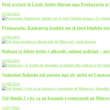
Pesë zyrtarë të Listës Serbe thirren nga Prokuroria si
05/08/2026
Prokuroria: Radojeviq bashkë me të tjerë fshehën tru
05/08/2026
Refuzoi ta bënte testin e alkoolit, sulmoi policinë – ar
03/08/2026
Sulmohet fizikisht një person nga dy serbë në Leposav
03/08/2026
Një fëmijë 2 vjeç ra në bazenin e restorantit në Mitrov
31/07/2026