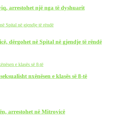
iq, arrestohet një nga të dyshuarit
icë, dërgohet në Spital në gjendje të rëndë
eksualisht nxënësen e klasës së 8-të
ën, arrestohet në Mitrovicë