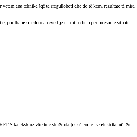
etëm ana teknike [që të rregullohet] dhe do të kemi rezultate të mira
 por thanë se çdo marrëveshje e arritur do ta përmirësonte situatën
S ka ekskluzivitetin e shpërndarjes së energjisë elektrike në tërë