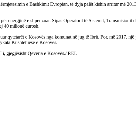
rmjetësimin e Bashkimit Evropian, të dyja palët kishin arritur më 2013 
ë për energjinë e shpenzuar. Sipas Operatorit të Sistemit, Transmision
ej 40 milionë eurosh.
 qytetarët e Kosovës nga komunat në jug të Ibrit. Por, më 2017, një prak
jykata Kushtetuese e Kosovës.
-i, gjegjësisht Qeveria e Kosovës./ REL