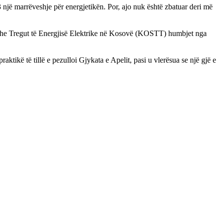
një marrëveshje për energjetikën. Por, ajo nuk është zbatuar deri më
it dhe Tregut të Energjisë Elektrike në Kosovë (KOSTT) humbjet nga
tikë të tillë e pezulloi Gjykata e Apelit, pasi u vlerësua se një gjë e