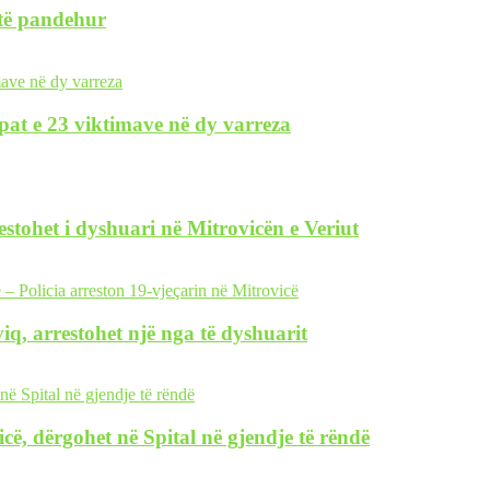
 të pandehur
pat e 23 viktimave në dy varreza
restohet i dyshuari në Mitrovicën e Veriut
iq, arrestohet një nga të dyshuarit
icë, dërgohet në Spital në gjendje të rëndë