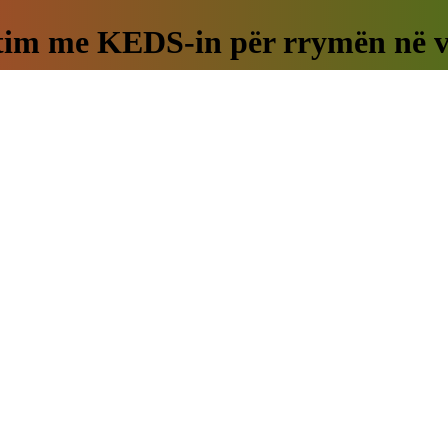
ajtim me KEDS-in për rrymën në v