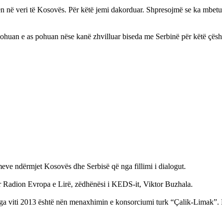
në veri të Kosovës. Për këtë jemi dakorduar. Shpresojmë se ka mbetur v
an e as pohuan nëse kanë zhvilluar biseda me Serbinë për këtë çështje,
imeve ndërmjet Kosovës dhe Serbisë që nga fillimi i dialogut.
për Radion Evropa e Lirë, zëdhënësi i KEDS-it, Viktor Buzhala.
 viti 2013 është nën menaxhimin e konsorciumi turk “Çalik-Limak”. KED