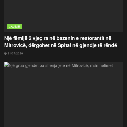
LAJME
Një fëmijë 2 vjeç ra në bazenin e restorantit në
Mitrovicë, dërgohet në Spital në gjendje të rëndë
31/07/2026