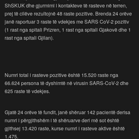
ShSKUK dhe gjurmimi i kontakteve të rasteve në terren,
prej të cilëve rezultojnë 48 raste pozitive. Brenda 24 orëve
janë raportuar 3 raste të vdekjes me SARS CoV-2 pozitiv
(1 rast nga spitali Prizren, 1 rast nga spitali Gjakovë dhe 1
rast nga spitali Gjilan).
Numri total i rasteve pozitive është 15.520 raste nga
66.624 persona të dyshimtë në virusin SARS-CoV-2 dhe
625 raste të vdekjes.
Gjatë 24 orëve të fundit, janë shëruar 142 pacientë derisa
numri i përgjithshëm i të shëruarve deri më sot është
gjithsej 13.420 raste, kurse numri i rasteve aktive është
1.475.