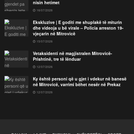
nisin hetimet
16/07/2026
Ekskluzive | E goditi me shuplakë të miturin
dhe videoja u bë virale – Policia arreston 19-
vjeçarin në Mitrovicë
15/07/2026
Vetaksidenti në magjistralen Mitrovicë-
Prishtinë, tre të lënduar
12/07/2026
Ky është personi që u gjet i vdekur në banesë
në Mitrovicë, varrimi bëhet nesër në Prekaz
12/07/2026