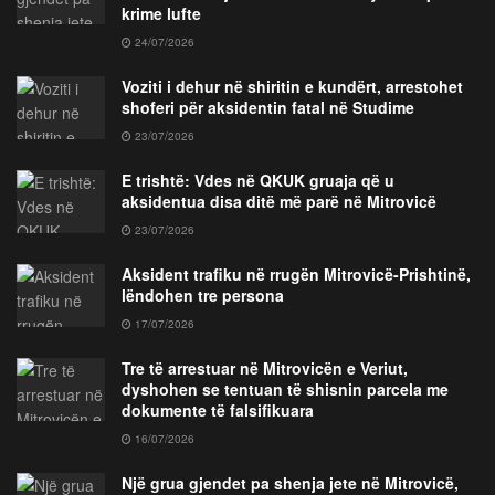
krime lufte
24/07/2026
Voziti i dehur në shiritin e kundërt, arrestohet
shoferi për aksidentin fatal në Studime
23/07/2026
E trishtë: Vdes në QKUK gruaja që u
aksidentua disa ditë më parë në Mitrovicë
23/07/2026
Aksident trafiku në rrugën Mitrovicë-Prishtinë,
lëndohen tre persona
17/07/2026
Tre të arrestuar në Mitrovicën e Veriut,
dyshohen se tentuan të shisnin parcela me
dokumente të falsifikuara
16/07/2026
Një grua gjendet pa shenja jete në Mitrovicë,