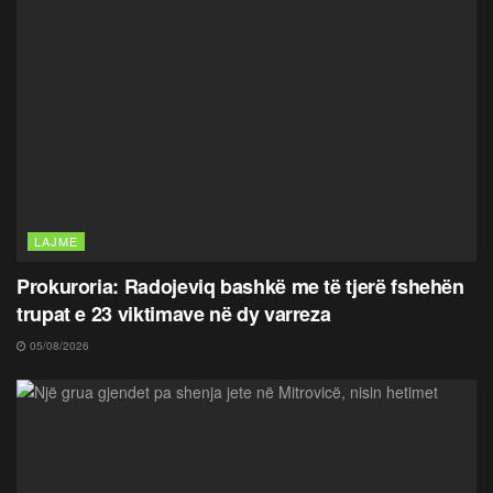
LAJME
Prokuroria: Radojeviq bashkë me të tjerë fshehën
trupat e 23 viktimave në dy varreza
05/08/2026