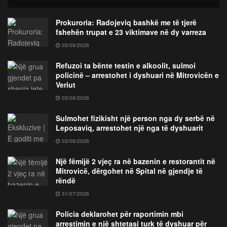
Prokuroria: Radojeviq bashkë me të tjerë
fshehën trupat e 23 viktimave në dy varreza
05/08/2026
Refuzoi ta bënte testin e alkoolit, sulmoi
policinë – arrestohet i dyshuari në Mitrovicën e
Veriut
03/08/2026
Sulmohet fizikisht një person nga dy serbë në
Leposaviq, arrestohet një nga të dyshuarit
03/08/2026
Një fëmijë 2 vjeç ra në bazenin e restorantit në
Mitrovicë, dërgohet në Spital në gjendje të
rëndë
31/07/2026
Policia deklarohet për raportimin mbi
arrestimin e një shtetasi turk të dyshuar për