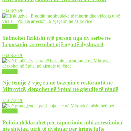
03/08/2026
LAJME
Sulmohet fizikisht një person nga dy serbë në
Leposaviq, arrestohet një nga të dyshuarit
03/08/2026
LAJME
Një fëmijë 2 vjeç ra në bazenin e restorantit në
Mitrovicë, dërgohet në Spital në gjendje të rëndë
31/07/2026
LAJME
Policia deklarohet për raportimin mbi arrestimin e
një shtetasi turk të dyshuar për krime lufte