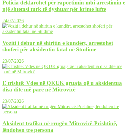
Policia deklarohet për raportimin mbi arrestimin e
një shtetasi turk të dyshuar për krime lufte
24/07/2026
Voziti i dehur në shiritin e kundërt, arrestohet
shoferi për aksidentin fatal në Studime
23/07/2026
E trishtë: Vdes në QKUK gruaja që u aksidentua
disa ditë më parë në Mitrovicë
23/07/2026
Aksident trafiku në rrugën Mitrovicë-Prishtinë,
lëndohen tre persona