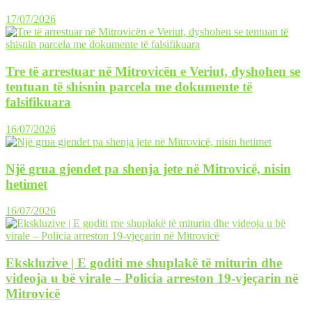
17/07/2026
Tre të arrestuar në Mitrovicën e Veriut, dyshohen se
tentuan të shisnin parcela me dokumente të
falsifikuara
16/07/2026
Një grua gjendet pa shenja jete në Mitrovicë, nisin
hetimet
16/07/2026
Ekskluzive | E goditi me shuplakë të miturin dhe
videoja u bë virale – Policia arreston 19-vjeçarin në
Mitrovicë