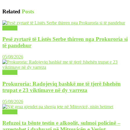
Related
Posts
LAJME
Pesë zyrtarë të Listës Serbe thirren nga Prokuroria si
të pandehur
05/08/2026
LAJME
Prokuroria: Radojeviq bashkë me të tjerë fshehën
trupat e 23 viktimave në dy varreza
05/08/2026
LAJME
Refuzoi ta bënte testin e alkoolit, sulmoi policinë –
arrestohet i dyshuari në Mitrovicën e Veriut