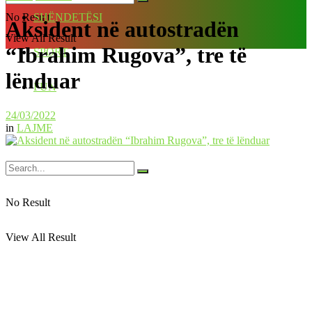
No Result
SHËNDETËSI
Aksident në autostradën
View All Result
“Ibrahim Rugova”, tre të
SPORT
lënduar
FUN
24/03/2022
in
LAJME
No Result
View All Result