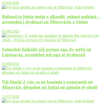
05/08/2026
Refuzoi ta bënte testin e alkoolit, sulmoi policinë –
arrestohet i dyshuari në Mitrovicën e Veriut
03/08/2026
Sulmohet fizikisht një person nga dy serbë në
Leposaviq, arrestohet një nga të dyshuarit
03/08/2026
Një fëmijë 2 vjeç ra në bazenin e restorantit në
Mitrovicë, dërgohet në Spital në gjendje të rëndë
31/07/2026