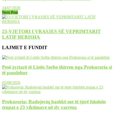
24/07/2026
Next Post
23-VJETORI I VRASJES SË VEPRIMTARIT
LATIF BERISHA
LAJMET E FUNDIT
Pesë zyrtarë të Listës Serbe thirren nga Prokuroria si
të pandehur
05/08/2026
Prokuroria: Radojeviq bashkë me të tjerë fshehën
trupat e 23 viktimave në dy varreza