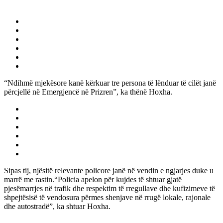
“Ndihmë mjekësore kanë kërkuar tre persona të lënduar të cilët janë
përcjellë në Emergjencë në Prizren”, ka thënë Hoxha.
Sipas tij, njësitë relevante policore janë në vendin e ngjarjes duke u
marrë me rastin.“Policia apelon për kujdes të shtuar gjatë
pjesëmarrjes në trafik dhe respektim të rregullave dhe kufizimeve të
shpejtësisë të vendosura përmes shenjave në rrugë lokale, rajonale
dhe autostradë”, ka shtuar Hoxha.