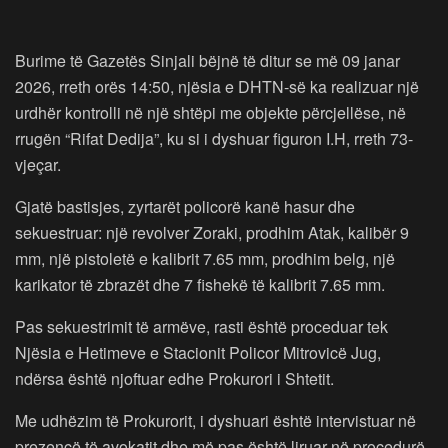
Burime të Gazetës Sinjali bëjnë të ditur se më 09 janar
2026, rreth orës 14:50, njësia e DHTN-së ka realizuar një
urdhër kontrolli në një shtëpi me objekte përcjellëse, në
rrugën “Rifat Dedija”, ku si i dyshuar figuron I.H, rreth 73-
vjeçar.
Gjatë bastisjes, zyrtarët policorë kanë hasur dhe
sekuestruar: një revolver Zoraki, prodhim Atak, kalibër 9
mm, një pistoletë e kalibrit 7.65 mm, prodhim belg, një
karikator të zbrazët dhe 7 fishekë të kalibrit 7.65 mm.
Pas sekuestrimit të armëve, rasti është proceduar tek
Njësia e Hetimeve e Stacionit Policor Mitrovicë Jug,
ndërsa është njoftuar edhe Prokurori i Shtetit.
Me udhëzim të Prokurorit, i dyshuari është intervistuar në
prezencë të avokatit dhe më pas është liruar në procedurë