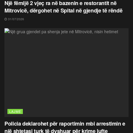
Një fëmijë 2 vjeç ra në bazenin e restorantit në
Mitrovicë, dërgohet në Spital në gjendje të rëndë
31/07/2026
LAJME
Policia deklarohet për raportimin mbi arrestimin e
një shtetasi turk të dyshuar për krime lufte