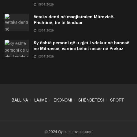
15/07/2026
Vetaksidenti në magjistralen Mitrovicë-
Prishtinë, tre të lënduar
12/07/2026
Ky është personi që u gjet i vdekur në banesë
në Mitrovicë, varrimi bëhet nesër në Prekaz
12/07/2026
BALLINA
LAJME
EKONOMI
SHËNDETËSI
SPORT
© 2024 Qytetimitrovices.com