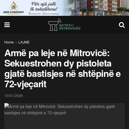
Home
LAJME
Armë pa leje në Mitrovicë:
Sekuestrohen dy pistoleta
gjatë bastisjes në shtëpinë e
72-vjeçarit
10/01/2026