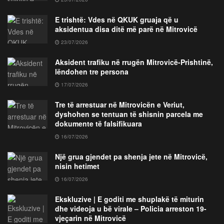
E trishtë: Vdes në QKUK gruaja që u
aksidentua disa ditë më parë në Mitrovicë
23/07/2026
Aksident trafiku në rrugën Mitrovicë-Prishtinë,
lëndohen tre persona
17/07/2026
Tre të arrestuar në Mitrovicën e Veriut,
dyshohen se tentuan të shisnin parcela me
dokumente të falsifikuara
16/07/2026
Një grua gjendet pa shenja jete në Mitrovicë,
nisin hetimet
16/07/2026
Ekskluzive | E goditi me shuplakë të miturin
dhe videoja u bë virale – Policia arreston 19-
vjeçarin në Mitrovicë