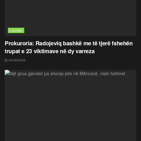
LAJME
Prokuroria: Radojeviq bashkë me të tjerë fshehën
trupat e 23 viktimave në dy varreza
05/08/2026