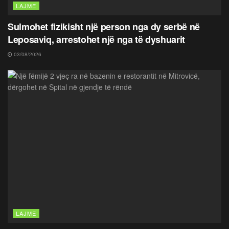
LAJME
Sulmohet fizikisht një person nga dy serbë në
Leposaviq, arrestohet një nga të dyshuarit
03/08/2026
LAJME