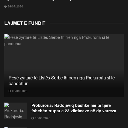
24/07/2026
LAJMET E FUNDIT
Pesë zyrtarë të Listës Serbe thirren nga Prokuroria si të
pandehur
05/08/2026
Prokuroria: Radojeviq bashkë me të tjerë
fshehën trupat e 23 viktimave në dy varreza
05/08/2026