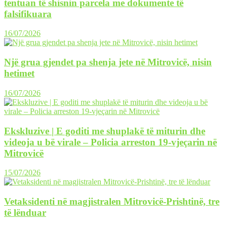
tentuan të shisnin parcela me dokumente të
falsifikuara
16/07/2026
Një grua gjendet pa shenja jete në Mitrovicë, nisin
hetimet
16/07/2026
Ekskluzive | E goditi me shuplakë të miturin dhe
videoja u bë virale – Policia arreston 19-vjeçarin në
Mitrovicë
15/07/2026
Vetaksidenti në magjistralen Mitrovicë-Prishtinë, tre
të lënduar