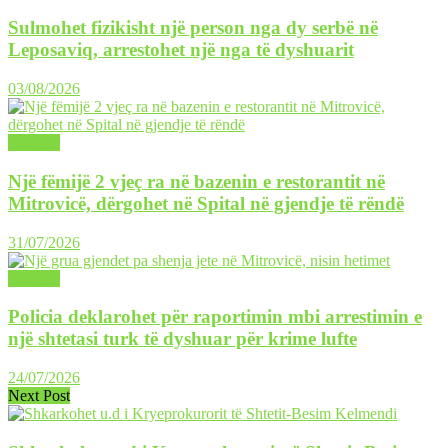
Sulmohet fizikisht një person nga dy serbë në
Leposaviq, arrestohet një nga të dyshuarit
03/08/2026
LAJME
Një fëmijë 2 vjeç ra në bazenin e restorantit në
Mitrovicë, dërgohet në Spital në gjendje të rëndë
31/07/2026
LAJME
Policia deklarohet për raportimin mbi arrestimin e
një shtetasi turk të dyshuar për krime lufte
24/07/2026
Next Post