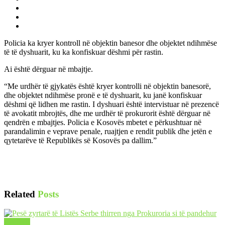
Policia ka kryer kontroll në objektin banesor dhe objektet ndihmëse
të të dyshuarit, ku ka konfiskuar dëshmi për rastin.
Ai është dërguar në mbajtje.
“Me urdhër të gjykatës është kryer kontrolli në objektin banesorë,
dhe objektet ndihmëse pronë e të dyshuarit, ku janë konfiskuar
dëshmi që lidhen me rastin. I dyshuari është intervistuar në prezencë
të avokatit mbrojtës, dhe me urdhër të prokurorit është dërguar në
qendrën e mbajtjes. Policia e Kosovës mbetet e përkushtuar në
parandalimin e veprave penale, ruajtjen e rendit publik dhe jetën e
qytetarëve të Republikës së Kosovës pa dallim.”
Related
Posts
LAJME