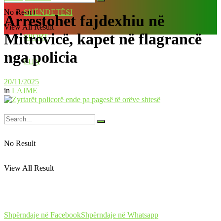
No Result
SHËNDETËSI
Arrestohet fajdexhiu në
View All Result
Mitrovicë, kapet në flagrancë
SPORT
nga policia
FUN
20/11/2025
in
LAJME
No Result
View All Result
Shpërndaje në Facebook
Shpërndaje në Whatsapp