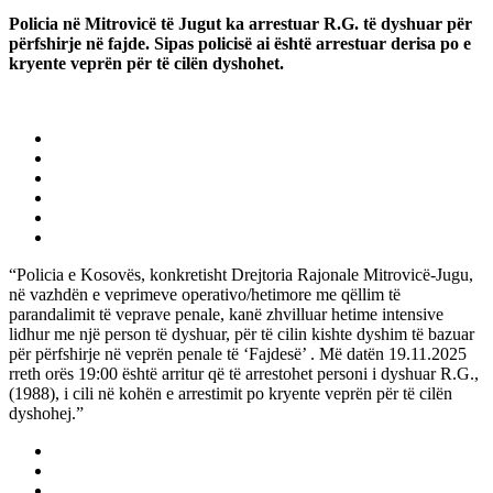
Policia në Mitrovicë të Jugut ka arrestuar R.G. të dyshuar për
përfshirje në fajde. Sipas policisë ai është arrestuar derisa po e
kryente veprën për të cilën dyshohet.
“Policia e Kosovës, konkretisht Drejtoria Rajonale Mitrovicë-Jugu,
në vazhdën e veprimeve operativo/hetimore me qëllim të
parandalimit të veprave penale, kanë zhvilluar hetime intensive
lidhur me një person të dyshuar, për të cilin kishte dyshim të bazuar
për përfshirje në veprën penale të ‘Fajdesë’ . Më datën 19.11.2025
rreth orës 19:00 është arritur që të arrestohet personi i dyshuar R.G.,
(1988), i cili në kohën e arrestimit po kryente veprën për të cilën
dyshohej.”