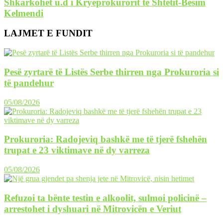
Shkarkohet u.d i Kryeprokurorit të Shtetit-Besim
Kelmendi
LAJMET E FUNDIT
Pesë zyrtarë të Listës Serbe thirren nga Prokuroria si
të pandehur
05/08/2026
Prokuroria: Radojeviq bashkë me të tjerë fshehën
trupat e 23 viktimave në dy varreza
05/08/2026
Refuzoi ta bënte testin e alkoolit, sulmoi policinë –
arrestohet i dyshuari në Mitrovicën e Veriut