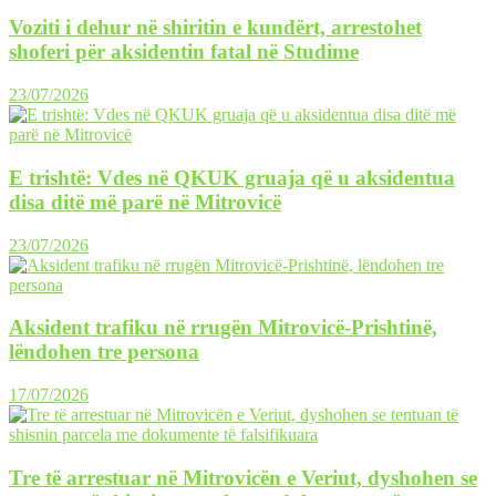
Voziti i dehur në shiritin e kundërt, arrestohet
shoferi për aksidentin fatal në Studime
23/07/2026
E trishtë: Vdes në QKUK gruaja që u aksidentua
disa ditë më parë në Mitrovicë
23/07/2026
Aksident trafiku në rrugën Mitrovicë-Prishtinë,
lëndohen tre persona
17/07/2026
Tre të arrestuar në Mitrovicën e Veriut, dyshohen se