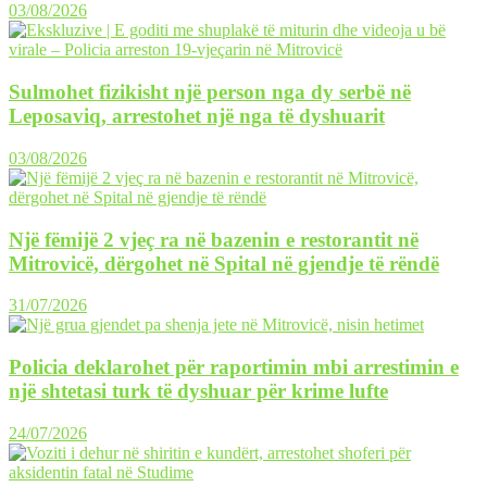
03/08/2026
Sulmohet fizikisht një person nga dy serbë në
Leposaviq, arrestohet një nga të dyshuarit
03/08/2026
Një fëmijë 2 vjeç ra në bazenin e restorantit në
Mitrovicë, dërgohet në Spital në gjendje të rëndë
31/07/2026
Policia deklarohet për raportimin mbi arrestimin e
një shtetasi turk të dyshuar për krime lufte
24/07/2026