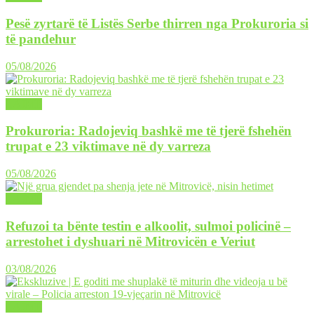
Pesë zyrtarë të Listës Serbe thirren nga Prokuroria si
të pandehur
05/08/2026
LAJME
Prokuroria: Radojeviq bashkë me të tjerë fshehën
trupat e 23 viktimave në dy varreza
05/08/2026
LAJME
Refuzoi ta bënte testin e alkoolit, sulmoi policinë –
arrestohet i dyshuari në Mitrovicën e Veriut
03/08/2026
LAJME