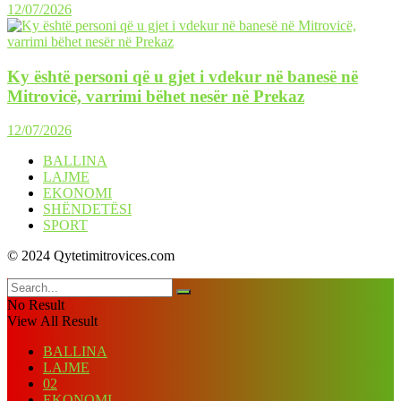
12/07/2026
Ky është personi që u gjet i vdekur në banesë në
Mitrovicë, varrimi bëhet nesër në Prekaz
12/07/2026
BALLINA
LAJME
EKONOMI
SHËNDETËSI
SPORT
© 2024 Qytetimitrovices.com
No Result
View All Result
BALLINA
LAJME
02
EKONOMI