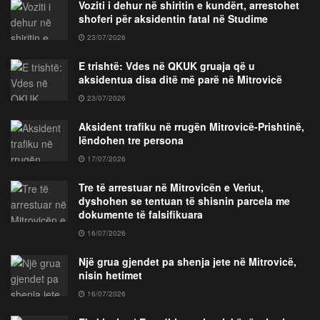
Voziti i dehur në shiritin e kundërt, arrestohet
shoferi për aksidentin fatal në Studime
23/07/2026
E trishtë: Vdes në QKUK gruaja që u
aksidentua disa ditë më parë në Mitrovicë
23/07/2026
Aksident trafiku në rrugën Mitrovicë-Prishtinë,
lëndohen tre persona
17/07/2026
Tre të arrestuar në Mitrovicën e Veriut,
dyshohen se tentuan të shisnin parcela me
dokumente të falsifikuara
16/07/2026
Një grua gjendet pa shenja jete në Mitrovicë,
nisin hetimet
16/07/2026