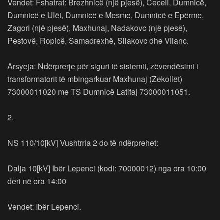
Vendet: Fshatrat: Brezhnicë (një pjesë), Ceceli, Dumnicë,
Dumnicë e Ulët, Dumnicë e Mesme, Dumnicë e Epërme,
Zagori (një pjesë), Maxhunaj, Nadakovc (një pjesë),
Pestovë, Ropicë, Samadrexhë, Sllakovc dhe Vilanc.
Arsyeja: Ndërprerje për siguri të sistemit, zëvendësimi i
transformatorit të mbingarkuar Maxhunaj (Zekollët)
73000011020 me TS Dumnicë Latifaj 73000011051.
2.
NS 110/10[kV] Vushtrria 2 do të ndërprehet:
Dalja 10[kV] Ibër Lepenci (kodi: 70000012) nga ora 10:00
deri në ora 14:00
Vendet: Ibër Lepenci.