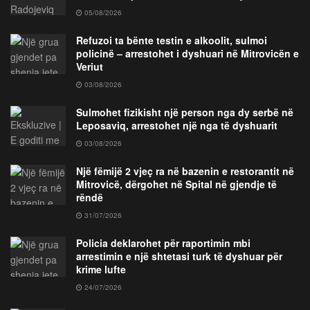
05/08/2026
Refuzoi ta bënte testin e alkoolit, sulmoi
policinë – arrestohet i dyshuari në Mitrovicën e
Veriut
03/08/2026
Sulmohet fizikisht një person nga dy serbë në
Leposaviq, arrestohet një nga të dyshuarit
03/08/2026
Një fëmijë 2 vjeç ra në bazenin e restorantit në
Mitrovicë, dërgohet në Spital në gjendje të
rëndë
31/07/2026
Policia deklarohet për raportimin mbi
arrestimin e një shtetasi turk të dyshuar për
krime lufte
24/07/2026