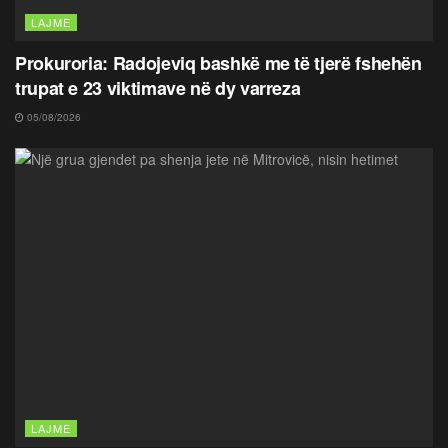
LAJME
Prokuroria: Radojeviq bashkë me të tjerë fshehën
trupat e 23 viktimave në dy varreza
05/08/2026
LAJME