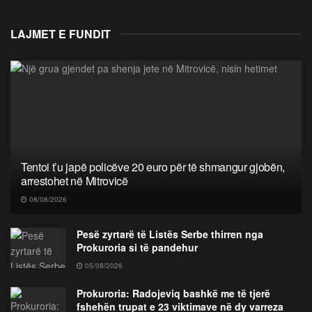
LAJMET E FUNDIT
Tentoi t’u japë policëve 20 euro për të shmangur gjobën,
arrestohet në Mitrovicë
08/08/2026
Pesë zyrtarë të Listës Serbe thirren nga
Prokuroria si të pandehur
05/08/2026
Prokuroria: Radojeviq bashkë me të tjerë
fshehën trupat e 23 viktimave në dy varreza