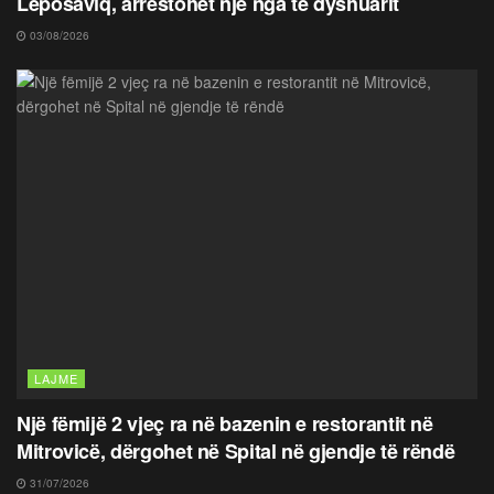
Leposaviq, arrestohet një nga të dyshuarit
03/08/2026
LAJME
Një fëmijë 2 vjeç ra në bazenin e restorantit në
Mitrovicë, dërgohet në Spital në gjendje të rëndë
31/07/2026