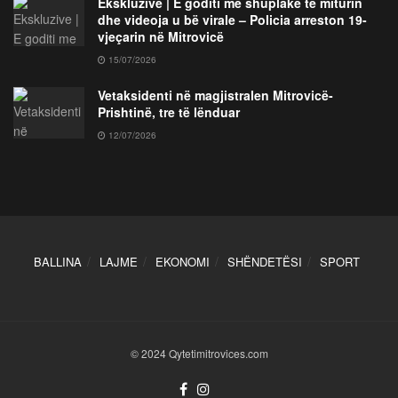
Ekskluzive | E goditi me shuplakë të miturin
dhe videoja u bë virale – Policia arreston 19-
vjeçarin në Mitrovicë
15/07/2026
Vetaksidenti në magjistralen Mitrovicë-
Prishtinë, tre të lënduar
12/07/2026
BALLINA
LAJME
EKONOMI
SHËNDETËSI
SPORT
© 2024 Qytetimitrovices.com