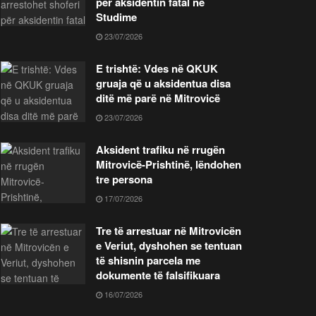
për aksidentin fatal në
Studime
23/07/2026
E trishtë: Vdes në QKUK
gruaja që u aksidentua disa
ditë më parë në Mitrovicë
23/07/2026
Aksident trafiku në rrugën
Mitrovicë-Prishtinë, lëndohen
tre persona
17/07/2026
Tre të arrestuar në Mitrovicën
e Veriut, dyshohen se tentuan
të shisnin parcela me
dokumente të falsifikuara
16/07/2026