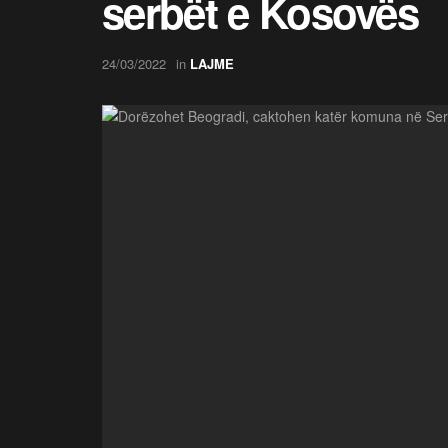
serbët e Kosovës
24/03/2022
in
LAJME