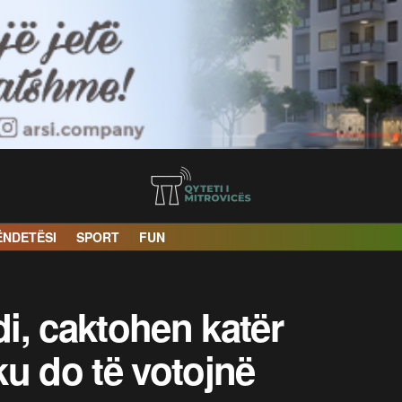
ËNDETËSI
SPORT
FUN
i, caktohen katër
u do të votojnë