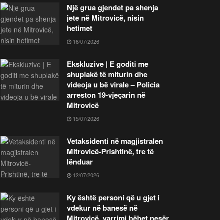
Një grua gjendet pa shenja
jete në Mitrovicë, nisin
hetimet
16/07/2026
Ekskluzive | E goditi me
shuplakë të miturin dhe
videoja u bë virale – Policia
arreston 19-vjeçarin në
Mitrovicë
15/07/2026
Vetaksidenti në magjistralen
Mitrovicë-Prishtinë, tre të
lënduar
12/07/2026
Ky është personi që u gjet i
vdekur në banesë në
Mitrovicë, varrimi bëhet nesër