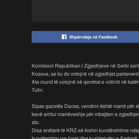
Shpërndaje në Facebook
Komisioni Republikan i Zgjedhjeve në Serbi sont
Kosova, se ku do votojnë në zgjedhjet parlamentar
Ata mund të votojnë në qendrat e votimit në kat
Tutin.
Sipas gazetës Danas, vendimi është marrë për sh
kanë arritur marrëveshje për mbajtjen e zgjedhjev
ato.
Disa anëtarë të KRZ-së kishin kundërshtime ndaj 
kundërshtim me ligjet dhe kushtetutën e Serbisë.