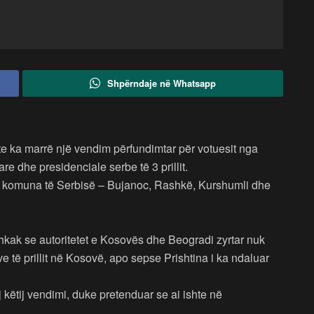
Shpërndaje në Whatsapp
e ka marrë një vendim përfundimtar për votuesit nga
e dhe presidenciale serbe të 3 prillit.
ër komuna të Serbisë – Bujanoc, Rashkë, Kurshumli dhe
kak se autoritetet e Kosovës dhe Beogradi zyrtar nuk
e të prillit në Kosovë, apo sepse Prishtina i ka ndaluar
këtij vendimi, duke pretenduar se ai ishte në