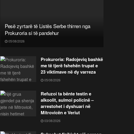
Pesë zyrtarë të Listës Serbe thirren nga
Prokuroria si të pandehur
05/08/2026
Prokuroria: Radojeviq bashkë
me të tjerë fshehën trupat e
23 viktimave në dy varreza
05/08/2026
Refuzoi ta bënte testin e
alkoolit, sulmoi policinë –
arrestohet i dyshuari në
Mitrovicën e Veriut
03/08/2026