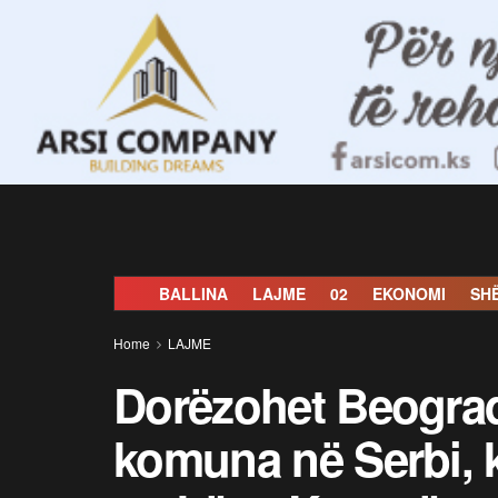
BALLINA
LAJME
02
EKONOMI
SH
Home
LAJME
Dorëzohet Beograd
komuna në Serbi, k