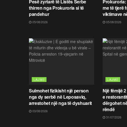
Pesë zyrtarë të Listës Serbe
Prokuroria:
thirren nga Prokuroria si të
me të tjerë 
pandehur
viktimave n
05/08/2026
05/08/2026
LAJME
LAJME
Sulmohet fizikisht një person
Një fëmijë 2
nga dy serbë në Leposaviq,
e restoranti
arrestohet një nga të dyshuarit
dërgohet në
rëndë
03/08/2026
31/07/2026