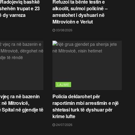
 Radojeviq bashkë
Refuzoi ta bënte testin e
fshehën trupat e 23
alkoolit, sulmoi policinë –
ë dy varreza
arrestohet i dyshuari në
Mitrovicën e Veriut
03/08/2026
LAJME
 vjeç ra në bazenin
Policia deklarohet për
t në Mitrovicë,
raportimin mbi arrestimin e një
 Spital në gjendje të
shtetasi turk të dyshuar për
krime lufte
24/07/2026