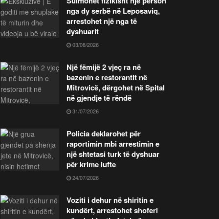
Sulmohet fizikisht një person
nga dy serbë në Leposaviq,
arrestohet një nga të
dyshuarit
03/08/2026
Një fëmijë 2 vjeç ra në
bazenin e restorantit në
Mitrovicë, dërgohet në Spital
në gjendje të rëndë
31/07/2026
Policia deklarohet për
raportimin mbi arrestimin e
një shtetasi turk të dyshuar
për krime lufte
24/07/2026
Voziti i dehur në shiritin e
kundërt, arrestohet shoferi