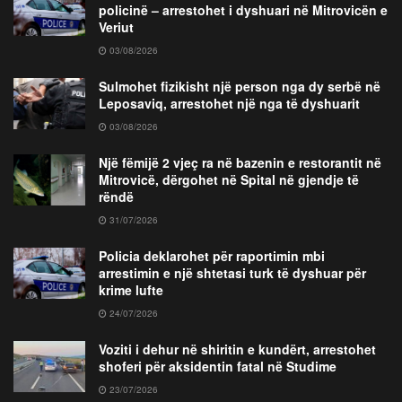
policinë – arrestohet i dyshuari në Mitrovicën e
Veriut
03/08/2026
Sulmohet fizikisht një person nga dy serbë në
Leposaviq, arrestohet një nga të dyshuarit
03/08/2026
Një fëmijë 2 vjeç ra në bazenin e restorantit në
Mitrovicë, dërgohet në Spital në gjendje të
rëndë
31/07/2026
Policia deklarohet për raportimin mbi
arrestimin e një shtetasi turk të dyshuar për
krime lufte
24/07/2026
Voziti i dehur në shiritin e kundërt, arrestohet
shoferi për aksidentin fatal në Studime
23/07/2026