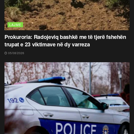
LAJME
Prokuroria: Radojeviq bashkë me të tjerë fshehën
trupat e 23 viktimave në dy varreza
05/08/2026