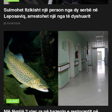
Sulmohet fizikisht një person nga dy serbë në
Leposaviq, arrestohet një nga të dyshuarit
03/08/2026
LAJME
Një fëmijë 2 vjeç ra në bazenin e restorantit në