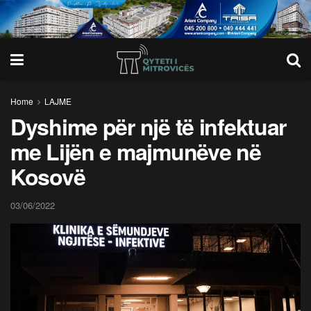
Home
LAJME
Dyshime për një të infektuar
me Lijën e majmunëve në
Kosovë
03/06/2022