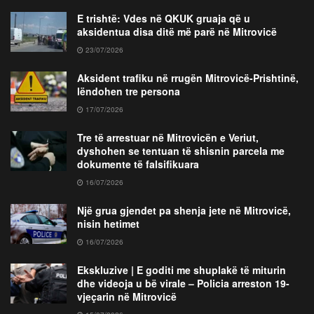
E trishtë: Vdes në QKUK gruaja që u
aksidentua disa ditë më parë në Mitrovicë
23/07/2026
Aksident trafiku në rrugën Mitrovicë-Prishtinë,
lëndohen tre persona
17/07/2026
Tre të arrestuar në Mitrovicën e Veriut,
dyshohen se tentuan të shisnin parcela me
dokumente të falsifikuara
16/07/2026
Një grua gjendet pa shenja jete në Mitrovicë,
nisin hetimet
16/07/2026
Ekskluzive | E goditi me shuplakë të miturin
dhe videoja u bë virale – Policia arreston 19-
vjeçarin në Mitrovicë