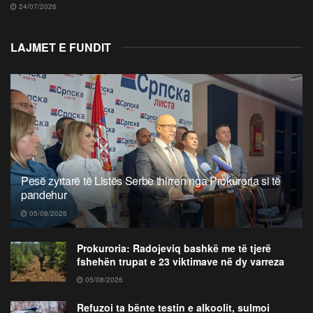
24/07/2026
LAJMET E FUNDIT
Pesë zyrtarë të Listës Serbe thirren nga Prokuroria si të
pandehur
05/08/2026
Prokuroria: Radojeviq bashkë me të tjerë
fshehën trupat e 23 viktimave në dy varreza
05/08/2026
Refuzoi ta bënte testin e alkoolit, sulmoi