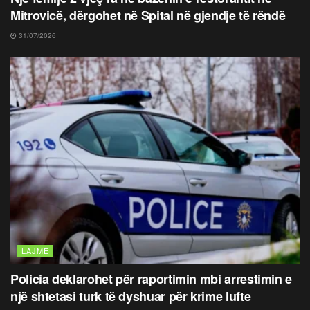
Mitrovicë, dërgohet në Spital në gjendje të rëndë
31/07/2026
LAJME
Policia deklarohet për raportimin mbi arrestimin e
një shtetasi turk të dyshuar për krime lufte