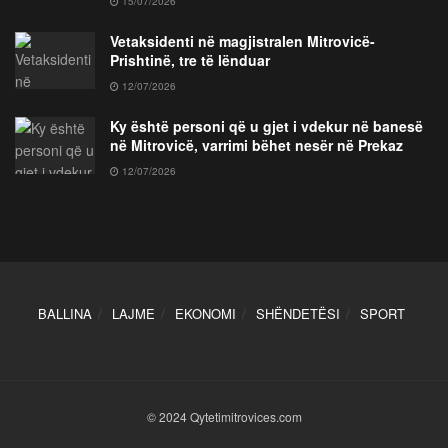
15/07/2026
Vetaksidenti në magjistralen Mitrovicë-
Prishtinë, tre të lënduar
12/07/2026
Ky është personi që u gjet i vdekur në banesë
në Mitrovicë, varrimi bëhet nesër në Prekaz
12/07/2026
BALLINA
LAJME
EKONOMI
SHËNDETËSI
SPORT
© 2024 Qytetimitrovices.com