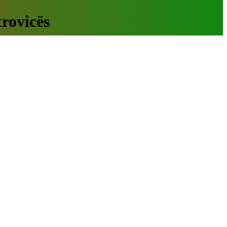
rovicës