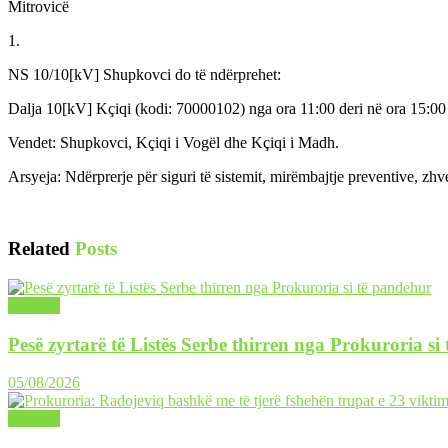
Mitrovicë
1.
NS 10/10[kV] Shupkovci do të ndërprehet:
Dalja 10[kV] Kçiqi (kodi: 70000102) nga ora 11:00 deri në ora 15:00
Vendet: Shupkovci, Kçiqi i Vogël dhe Kçiqi i Madh.
Arsyeja: Ndërprerje për siguri të sistemit, mirëmbajtje preventive, zh
Related
Posts
LAJME
Pesë zyrtarë të Listës Serbe thirren nga Prokuroria si
05/08/2026
LAJME