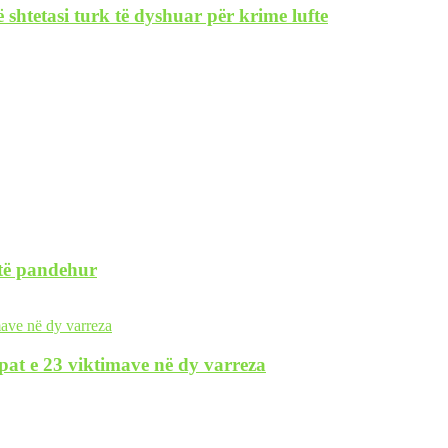
 shtetasi turk të dyshuar për krime lufte
 të pandehur
pat e 23 viktimave në dy varreza