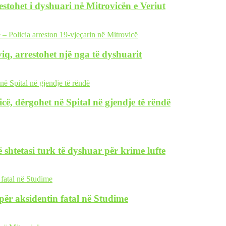
restohet i dyshuari në Mitrovicën e Veriut
iq, arrestohet një nga të dyshuarit
icë, dërgohet në Spital në gjendje të rëndë
 shtetasi turk të dyshuar për krime lufte
i për aksidentin fatal në Studime