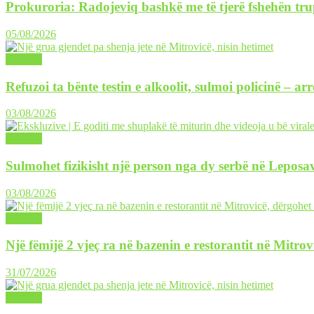
Prokuroria: Radojeviq bashkë me të tjerë fshehën tru
05/08/2026
LAJME
Refuzoi ta bënte testin e alkoolit, sulmoi policinë – ar
03/08/2026
LAJME
Sulmohet fizikisht një person nga dy serbë në Leposav
03/08/2026
LAJME
Një fëmijë 2 vjeç ra në bazenin e restorantit në Mitrov
31/07/2026
LAJME