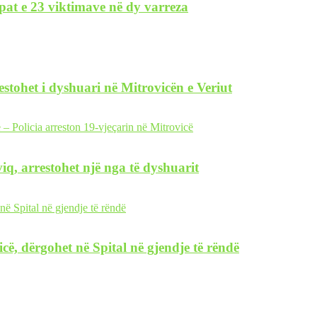
pat e 23 viktimave në dy varreza
restohet i dyshuari në Mitrovicën e Veriut
iq, arrestohet një nga të dyshuarit
icë, dërgohet në Spital në gjendje të rëndë