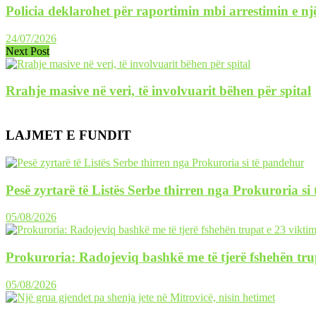
Policia deklarohet për raportimin mbi arrestimin e një
24/07/2026
Next Post
Rrahje masive në veri, të involvuarit bëhen për spital
LAJMET E FUNDIT
Pesë zyrtarë të Listës Serbe thirren nga Prokuroria si
05/08/2026
Prokuroria: Radojeviq bashkë me të tjerë fshehën tru
05/08/2026