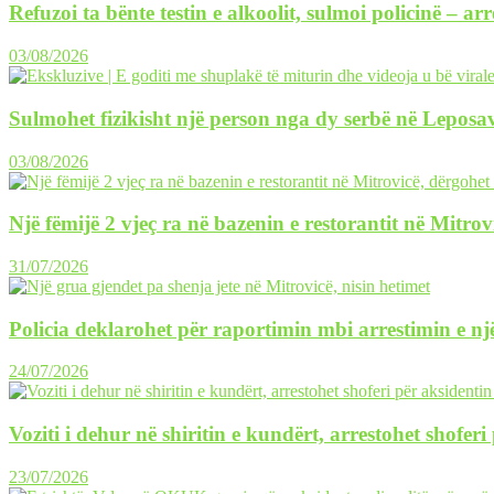
Refuzoi ta bënte testin e alkoolit, sulmoi policinë – ar
03/08/2026
Sulmohet fizikisht një person nga dy serbë në Leposav
03/08/2026
Një fëmijë 2 vjeç ra në bazenin e restorantit në Mitrov
31/07/2026
Policia deklarohet për raportimin mbi arrestimin e një
24/07/2026
Voziti i dehur në shiritin e kundërt, arrestohet shofer
23/07/2026