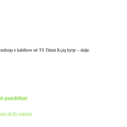
vendosja e kabllove në TS Titimi Kçiq hyrje – dalje.
 të pandehur