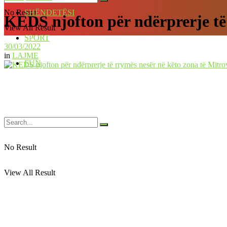
No Result
SHËNDETËSI
KEDS njofton për ndërprerje të 
View All Result
SPORT
30/03/2022
in
LAJME
FUN
No Result
View All Result