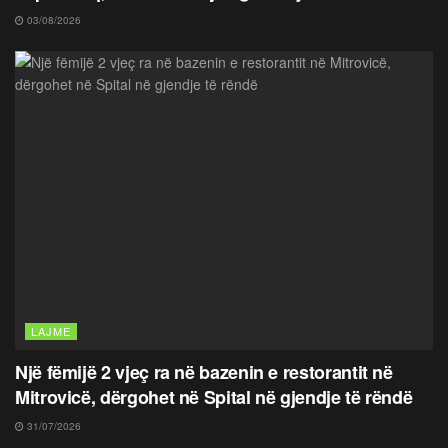
03/08/2026
LAJME
Një fëmijë 2 vjeç ra në bazenin e restorantit në
Mitrovicë, dërgohet në Spital në gjendje të rëndë
31/07/2026