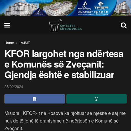
Home
LAJME
KFOR largohet nga ndërtesa
e Komunës së Zveçanit:
Gjendja është e stabilizuar
25/02/2024
Misioni i KFOR-it në Kosovë ka njoftuar se njësitë e saj më
nuk do të jenë të pranishme në ndërtesën e Komunë së
Zveçanit.