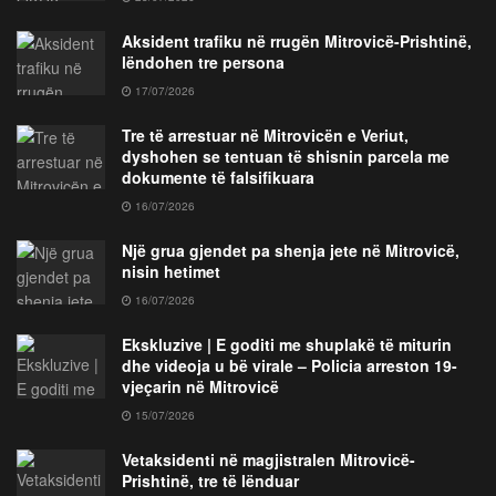
Aksident trafiku në rrugën Mitrovicë-Prishtinë,
lëndohen tre persona
17/07/2026
Tre të arrestuar në Mitrovicën e Veriut,
dyshohen se tentuan të shisnin parcela me
dokumente të falsifikuara
16/07/2026
Një grua gjendet pa shenja jete në Mitrovicë,
nisin hetimet
16/07/2026
Ekskluzive | E goditi me shuplakë të miturin
dhe videoja u bë virale – Policia arreston 19-
vjeçarin në Mitrovicë
15/07/2026
Vetaksidenti në magjistralen Mitrovicë-
Prishtinë, tre të lënduar