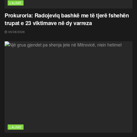
LAJME
Prokuroria: Radojeviq bashkë me të tjerë fshehën
trupat e 23 viktimave në dy varreza
05/08/2026
LAJME