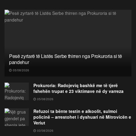
Pesë zyrtarë të Listës Serbe thirren nga Prokuroria si të
pandehur
05/08/2026
Prokuroria: Radojeviq bashkë me të tjerë
fshehën trupat e 23 viktimave në dy varreza
05/08/2026
Refuzoi ta bënte testin e alkoolit, sulmoi
policinë – arrestohet i dyshuari në Mitrovicën e
Veriut
03/08/2026