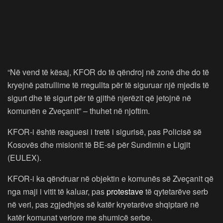
“Në vend të kësaj, KFOR do të qëndroj në zonë dhe do të
kryejnë patrullime të rregullta për të siguruar një mjedis të
sigurt dhe të sigurt për të gjithë njerëzit që jetojnë në
komunën e Zveçanit” – thuhet në njoftim.
KFOR-i është reaguesi i tretë i sigurisë, pas Policisë së
Kosovës dhe misionit të BE-së për Sundimin e Ligjit
(EULEX).
KFOR-i ka qëndruar në objektin e komunës së Zveçanit që
nga maji i vitit të kaluar, pas
protestave
të qytetarëve serb
në veri, pas zgjedhjes së katër kryetarëve shqiptarë në
katër komunat veriore me shumicë serbe.