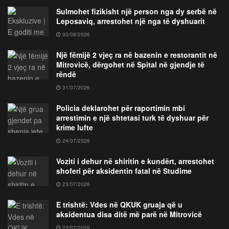
Sulmohet fizikisht një person nga dy serbë në
Leposaviq, arrestohet një nga të dyshuarit
03/08/2026
Një fëmijë 2 vjeç ra në bazenin e restorantit në
Mitrovicë, dërgohet në Spital në gjendje të
rëndë
31/07/2026
Policia deklarohet për raportimin mbi
arrestimin e një shtetasi turk të dyshuar për
krime lufte
24/07/2026
Voziti i dehur në shiritin e kundërt, arrestohet
shoferi për aksidentin fatal në Studime
23/07/2026
E trishtë: Vdes në QKUK gruaja që u
aksidentua disa ditë më parë në Mitrovicë
23/07/2026