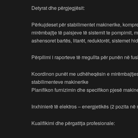
Detyrat dhe përgjegjësit:
Përkujdeset për stabilimentet makinerike, kompreso
mirëmbajtje të paisjeve të sistemit te pompimit,
ashensoret bartës, litarët, reduktorët, sistemet h
Përpilimi i raporteve të rregullta për punën në fu
Koordinon punët me udhëheqësin e mirëmbajtjes 
stabilimenteve makinerike
Planifikon furnizimin dhe specifikon pjesë makine
Inxhinierë të elektros – energjetikës (2 pozita n
Kualifikimi dhe përgatitja profesionale: