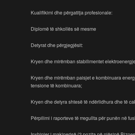
Kualifikimi dhe përgatitja profesionale:
Diplomë të shkollës së mesme
Detyrat dhe përgjegjësit:
Kryen dhe mirëmban stabilimentet elektroenergje
Kryen dhe mirëmban paisjet e kombinuara energje
tensione të kombinuara;
Kryen dhe detyra shtesë të ndërlidhura dhe të c
Përpilimi i raporteve të rregullta për punën në fu
Inxhinier i makinerisë (2 pozita në njësinë Bizne