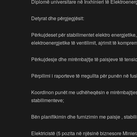
Diplomë universitare në Inxhinieri të Elektroener
Detyrat dhe përgjegjësit:
Përkujdeset për stabilimentet elektro energjetike
elektroenergjetike të ventilimit, ajrimit të komp
Përkujdesje dhe mirëmbajtje të paisjeve të tension
Përpilimi i raporteve të rregullta për punën në fu
Koordinon punët me udhëheqësin e mirëmbajtjes 
stabilimenteve;
Bën planifikimin dhe furnizimin me paisje , stabil
Elektricistë (5 pozita në njësinë biznesore Minie