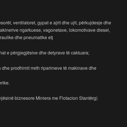
rët, ventilatoret, gypat e ajrit dhe ujit, përkujdesje dhe
 makinerive ngarkuese, vagonetave, lokomotivave diesel,
idraulike dhe pneumatike etj
shat e përgjegjësive dhe detyrave të caktuara;
dhe prodhimit rreth riparimeve të makinave dhe
rike.
ë njësinë biznesore Miniera me Flotacion Stantërg)