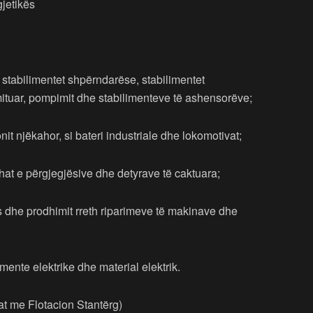
gjetikës
, stabilimentet shpërndarëse, stabilimentet
remituar, pompimit dhe stabilimenteve të ashensorëve;
it njëkahor, si bateri industriale dhe lokomotivat;
shat e përgjegjësive dhe detyrave të caktuara;
dhe prodhimit rreth riparimeve të makinave dhe
imente elektrike dhe material elektrik.
rat me Flotacion Stantërg)