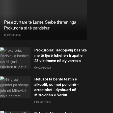
Pesë zyrtarë të Listës Serbe thirren nga
Prokuroria si të pandehur
05/08/2026
Prokuroria: Radojeviq bashkë
me të tjerë fshehën trupat e
23 viktimave në dy varreza
05/08/2026
Refuzoi ta bënte testin e
alkoolit, sulmoi policinë –
arrestohet i dyshuari në
Mitrovicën e Veriut
03/08/2026