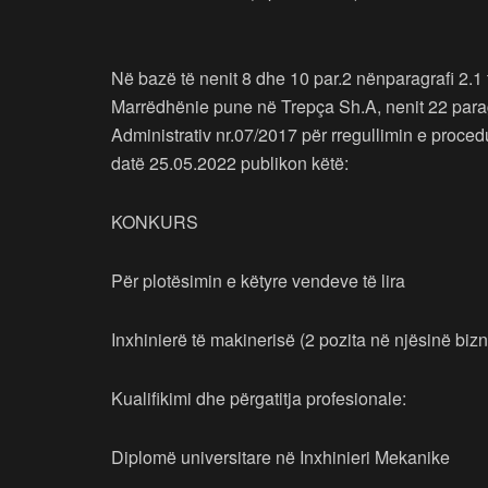
Në bazë të nenit 8 dhe 10 par.2 nënparagrafi 2.1 t
Marrëdhënie pune në Trepça Sh.A, nenit 22 paragr
Administrativ nr.07/2017 për rregullimin e proced
datë 25.05.2022 publikon këtë:
KONKURS
Për plotësimin e këtyre vendeve të lira
Inxhinierë të makinerisë (2 pozita në njësinë bi
Kualifikimi dhe përgatitja profesionale:
Diplomë universitare në Inxhinieri Mekanike