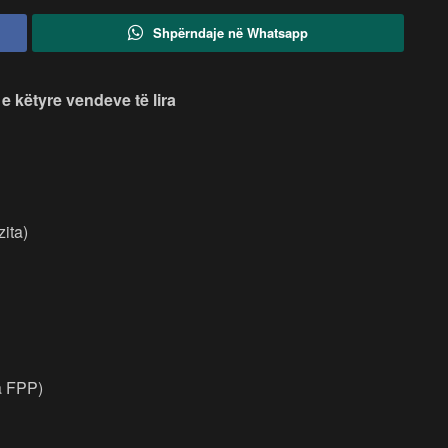
Shpërndaje në Whatsapp
e këtyre vendeve të lira
zita)
a FPP)