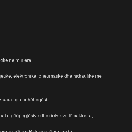
tike në minierë;
tike, elektronike, pneumatike dhe hidraulike me
aktuara nga udhëheqësi;
shat e përgjegjësive dhe detyrave të caktuara;
sore Fabrika e Paisjeve të Procesit)