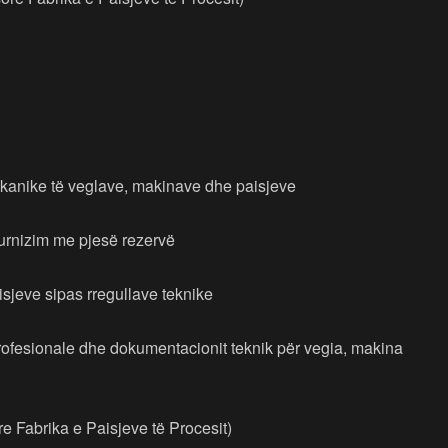
ekanike të veglave, makinave dhe paisjeve
furnizim me pjesë rezervë
isjeve sipas rregullave teknike
profesionale dhe dokumentacionit teknik për vegia, makina
ore Fabrika e Paisjeve të Procesit)