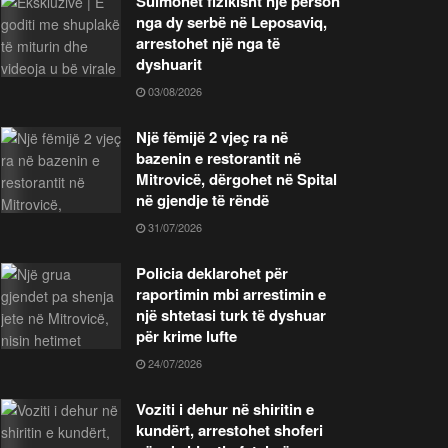
Sulmohet fizikisht një person
nga dy serbë në Leposaviq,
arrestohet një nga të
dyshuarit
03/08/2026
Një fëmijë 2 vjeç ra në
bazenin e restorantit në
Mitrovicë, dërgohet në Spital
në gjendje të rëndë
31/07/2026
Policia deklarohet për
raportimin mbi arrestimin e
një shtetasi turk të dyshuar
për krime lufte
24/07/2026
Voziti i dehur në shiritin e
kundërt, arrestohet shoferi