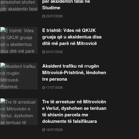
për aksidentin fatal në
Studime
23/07/2026
E trishtë: Vdes në QKUK
gruaja që u aksidentua disa
ditë më parë në Mitrovicë
23/07/2026
Aksident trafiku në rrugën
Mitrovicë-Prishtinë, lëndohen
tre persona
17/07/2026
Tre të arrestuar në Mitrovicën
e Veriut, dyshohen se tentuan
të shisnin parcela me
dokumente të falsifikuara
16/07/2026