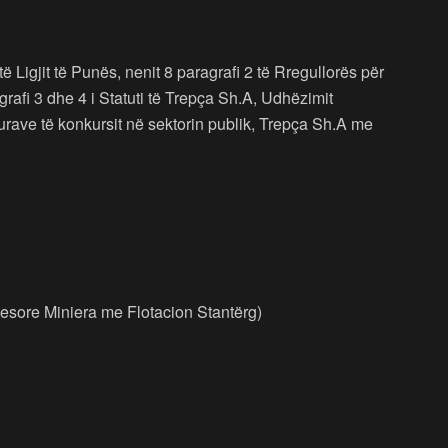
ë Ligjit të Punës, nenit 8 paragrafi 2 të Rregullorës për
afi 3 dhe 4 i Statuti të Trepça Sh.A, Udhëzimit
urave të konkursit në sektorin publik, Trepça Sh.A me
znesore Miniera me Flotacion Stantërg)