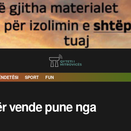
ËNDETËSI
SPORT
FUN
ër vende pune nga