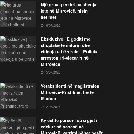
Një grua gjendet pa shenja
jete në Mitrovicë, nisin
hetimet
16/07/2026
Ekskluzive | E goditi me
shuplakë të miturin dhe
videoja u bë virale – Policia
arreston 19-vjeçarin në
Mitrovicë
15/07/2026
Vetaksidenti në magjistralen
Mitrovicë-Prishtinë, tre të
lënduar
12/07/2026
Ky është personi që u gjet i
vdekur në banesë në
Mitrovicë, varrimi bëhet nesër