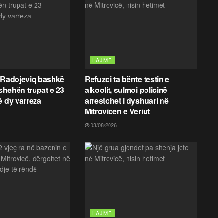
LAJME
 Radojeviq bashkë
Refuzoi ta bënte testin e
fshehën trupat e 23
alkoolit, sulmoi policinë –
ë dy varreza
arrestohet i dyshuari në
Mitrovicën e Veriut
03/08/2026
LAJME