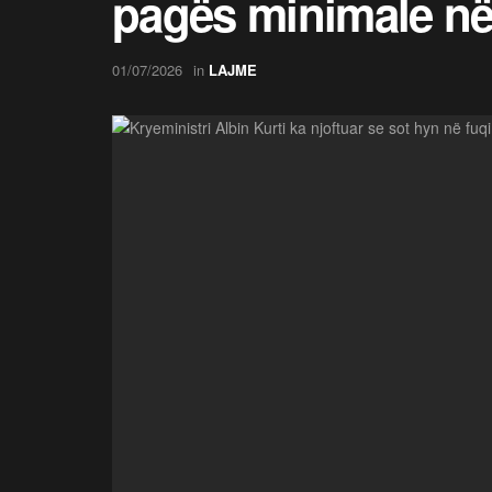
pagës minimale në
01/07/2026
in
LAJME