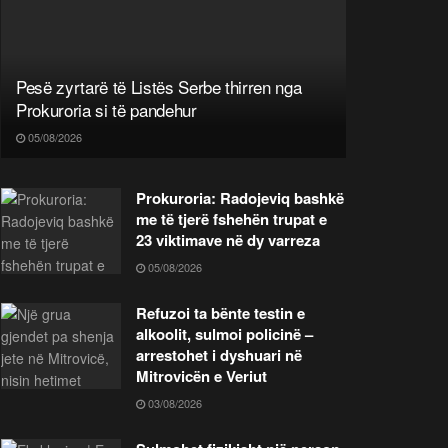
Pesë zyrtarë të Listës Serbe thirren nga
Prokuroria si të pandehur
05/08/2026
Prokuroria: Radojeviq bashkë
me të tjerë fshehën trupat e
23 viktimave në dy varreza
05/08/2026
Refuzoi ta bënte testin e
alkoolit, sulmoi policinë –
arrestohet i dyshuari në
Mitrovicën e Veriut
03/08/2026