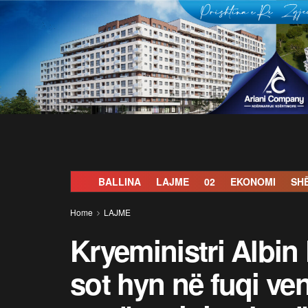
BALLINA
LAJME
02
EKONOMI
SH
Home
LAJME
Kryeministri Albin 
sot hyn në fuqi ven