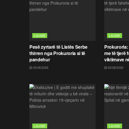
LAJME
LAJME
Pesë zyrtarë të Listës Serbe
Prokuroria:
thirren nga Prokuroria si të
me të tjerë 
pandehur
viktimave n
05/08/2026
05/08/2026
LAJME
LAJME