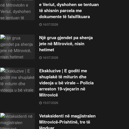
e Veriut, dyshohen se tentuan
të shisnin parcela me
dokumente të falsifikuara
16/07/2026
Një grua gjendet pa shenja
jete në Mitrovicë, nisin
hetimet
16/07/2026
Ekskluzive | E goditi me
shuplakë të miturin dhe
videoja u bë virale – Policia
arreston 19-vjeçarin në
Mitrovicë
15/07/2026
Vetaksidenti në magjistralen
Mitrovicë-Prishtinë, tre të
lënduar