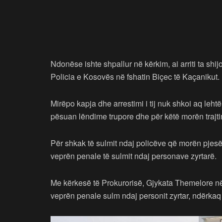
Ndonëse ishte shpallur në kërkim, ai arriti ta shij
Policia e Kosovës në fshatin Biçec të Kaçanikut.
Mirëpo kapja dhe arrestimi i tij nuk shkoi aq lehtë 
pësuan lëndime trupore dhe për këtë morën trajti
Për shkak të sulmit ndaj policëve që morën pjesë
veprën penale të sulmit ndaj personave zyrtarë.
Me kërkesë të Prokurorisë, Gjykata Themelore në 
veprën penale sulm ndaj personit zyrtar, ndërkaq 