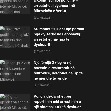
alkoolit, sulmoi policinë –
arrestohet i dyshuari në
Mitrovicën e Veriut
03/08/2026
Sulmohet fizikisht një person
nga dy serbë në Leposaviq,
arrestohet një nga të
dyshuarit
03/08/2026
Një fëmijë 2 vjeç ra në
bazenin e restorantit në
Mitrovicë, dërgohet në Spital
në gjendje të rëndë
31/07/2026
Policia deklarohet për
raportimin mbi arrestimin e
një shtetasi turk të dyshuar