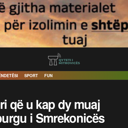
ËNDETËSI
SPORT
FUN
ri që u kap dy muaj
 burgu i Smrekonicës