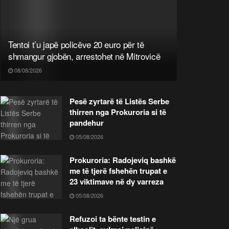
Tentoi t’u japë policëve 20 euro për të
shmangur gjobën, arrestohet në Mitrovicë
08/08/2026
Pesë zyrtarë të Listës Serbe
thirren nga Prokuroria si të
pandehur
05/08/2026
Prokuroria: Radojeviq bashkë
me të tjerë fshehën trupat e
23 viktimave në dy varreza
05/08/2026
Refuzoi ta bënte testin e