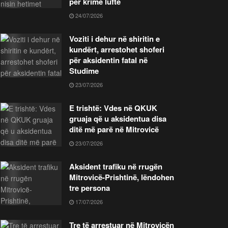
për krime lufte
24/07/2026
Voziti i dehur në shiritin e
kundërt, arrestohet shoferi
për aksidentin fatal në
Studime
23/07/2026
E trishtë: Vdes në QKUK
gruaja që u aksidentua disa
ditë më parë në Mitrovicë
23/07/2026
Aksident trafiku në rrugën
Mitrovicë-Prishtinë, lëndohen
tre persona
17/07/2026
Tre të arrestuar në Mitrovicën