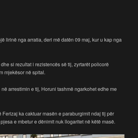
ojë lirinë nga arratia, deri më datën 09 maj, kur u kap nga
dhe si rezultat i rezistencës së tij, zyrtarët policorë
m mjekësor në spital.
 në arrestimin e tij, Horuni tashmë ngarkohet edhe me
Ferizaj ka caktuar masën e paraburgimit ndaj tij për
pjesa e mbetur e dënimit nuk llogaritet në këtë masë.