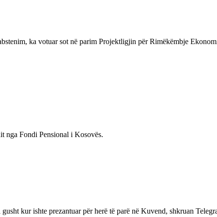
ë abstenim, ka votuar sot në parim Projektligjin për Rimëkëmbje Eko
shit nga Fondi Pensional i Kosovës.
i gusht kur ishte prezantuar për herë të parë në Kuvend, shkruan Telegra