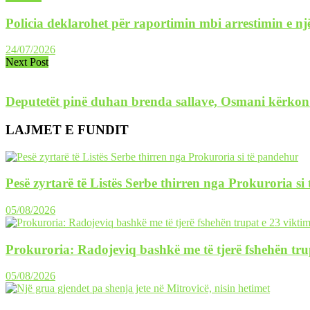
Policia deklarohet për raportimin mbi arrestimin e një
24/07/2026
Next Post
Deputetët pinë duhan brenda sallave, Osmani kërkon
LAJMET E FUNDIT
Pesë zyrtarë të Listës Serbe thirren nga Prokuroria si
05/08/2026
Prokuroria: Radojeviq bashkë me të tjerë fshehën tru
05/08/2026