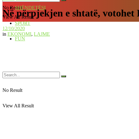
No Result
SHËNDETËSI
Në përpjekjen e shtatë, votohe
View All Result
SPORT
12/10/2020
in
EKONOMI
,
LAJME
FUN
No Result
View All Result