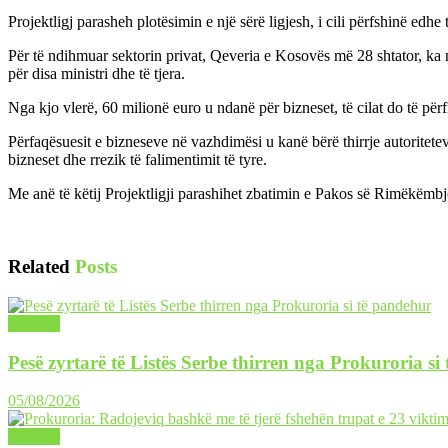
Projektligj parasheh plotësimin e një sërë ligjesh, i cili përfshinë edhe
Për të ndihmuar sektorin privat, Qeveria e Kosovës më 28 shtator, ka 
për disa ministri dhe të tjera.
Nga kjo vlerë, 60 milionë euro u ndanë për bizneset, të cilat do të përf
Përfaqësuesit e bizneseve në vazhdimësi u kanë bërë thirrje autoritet
bizneset dhe rrezik të falimentimit të tyre.
Me anë të këtij Projektligji parashihet zbatimin e Pakos së Rimëkëmb
Related
Posts
LAJME
Pesë zyrtarë të Listës Serbe thirren nga Prokuroria si
05/08/2026
LAJME