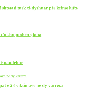
 shtetasi turk të dyshuar për krime lufte
 t’u shqiptohen gjoba
 të pandehur
pat e 23 viktimave në dy varreza