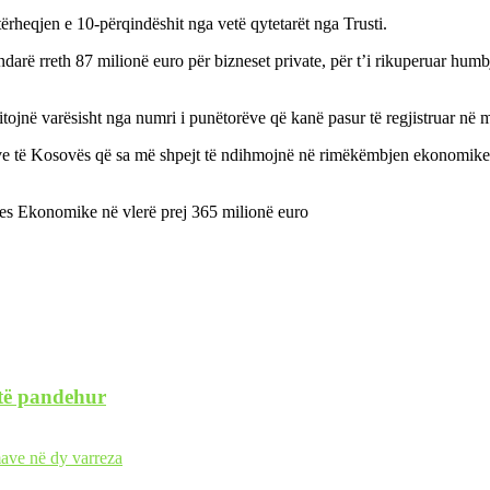
 tërheqjen e 10-përqindëshit nga vetë qytetarët nga Trusti.
ndarë rreth 87 milionë euro për bizneset private, për t’i rikuperuar h
itojnë varësisht nga numri i punëtorëve që kanë pasur të regjistruar në m
eve të Kosovës që sa më shpejt të ndihmojnë në rimëkëmbjen ekonomike, 
jes Ekonomike në vlerë prej 365 milionë euro
 të pandehur