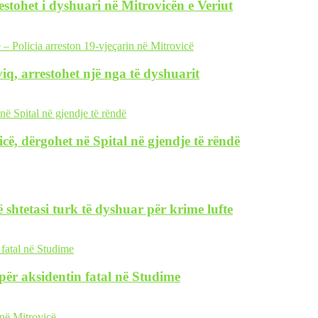
restohet i dyshuari në Mitrovicën e Veriut
iq, arrestohet një nga të dyshuarit
icë, dërgohet në Spital në gjendje të rëndë
 shtetasi turk të dyshuar për krime lufte
i për aksidentin fatal në Studime