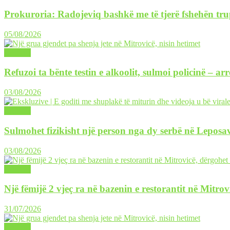
Prokuroria: Radojeviq bashkë me të tjerë fshehën tru
05/08/2026
LAJME
Refuzoi ta bënte testin e alkoolit, sulmoi policinë – ar
03/08/2026
LAJME
Sulmohet fizikisht një person nga dy serbë në Leposav
03/08/2026
LAJME
Një fëmijë 2 vjeç ra në bazenin e restorantit në Mitrov
31/07/2026
LAJME