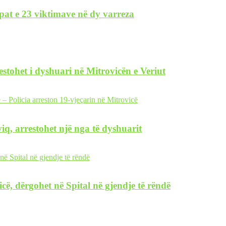
pat e 23 viktimave në dy varreza
restohet i dyshuari në Mitrovicën e Veriut
iq, arrestohet një nga të dyshuarit
icë, dërgohet në Spital në gjendje të rëndë