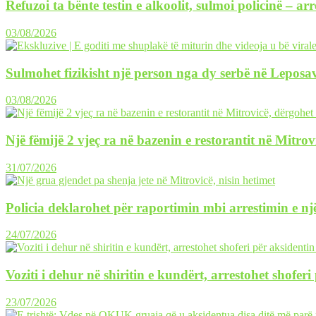
Refuzoi ta bënte testin e alkoolit, sulmoi policinë – ar
03/08/2026
Sulmohet fizikisht një person nga dy serbë në Leposav
03/08/2026
Një fëmijë 2 vjeç ra në bazenin e restorantit në Mitrov
31/07/2026
Policia deklarohet për raportimin mbi arrestimin e një
24/07/2026
Voziti i dehur në shiritin e kundërt, arrestohet shofer
23/07/2026