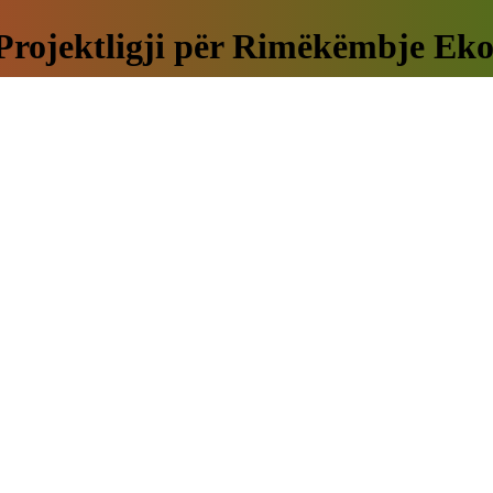
t Projektligji për Rimëkëmbje E