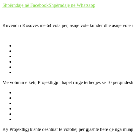
Shpërndaje në Facebook
Shpërndaje në Whatsapp
Kuvendi i Kosovës me 64 vota për, asnjë votë kundër dhe asnjë vot
Me votimin e këtij Projektligji i hapet rrugë tërheqjes së 10 përqindë
Ky Projektligj kishte dështuar të votohej për gjashtë herë që nga muaj