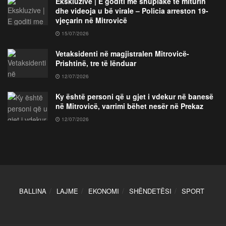
Ekskluzive | E goditi me shuplakë të miturin
dhe videoja u bë virale – Policia arreston 19-
vjeçarin në Mitrovicë
15/07/2026
Vetaksidenti në magjistralen Mitrovicë-
Prishtinë, tre të lënduar
12/07/2026
Ky është personi që u gjet i vdekur në banesë
në Mitrovicë, varrimi bëhet nesër në Prekaz
12/07/2026
BALLINA
LAJME
EKONOMI
SHËNDETËSI
SPORT