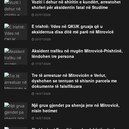
Voziti i dehur në shiritin e kundërt, arrestohet
shoferi për aksidentin fatal në Studime
23/07/2026
E trishtë: Vdes në QKUK gruaja që u
aksidentua disa ditë më parë në Mitrovicë
23/07/2026
Aksident trafiku në rrugën Mitrovicë-Prishtinë,
lëndohen tre persona
17/07/2026
Tre të arrestuar në Mitrovicën e Veriut,
dyshohen se tentuan të shisnin parcela me
dokumente të falsifikuara
16/07/2026
Një grua gjendet pa shenja jete në Mitrovicë,
nisin hetimet
16/07/2026