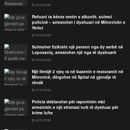
05/08/2026
Refuzoi ta bënte testin e alkoolit, sulmoi
policinë – arrestohet i dyshuari në Mitrovicën e
Veriut
03/08/2026
Sulmohet fizikisht një person nga dy serbë në
Leposaviq, arrestohet një nga të dyshuarit
03/08/2026
Një fëmijë 2 vjeç ra në bazenin e restorantit në
Mitrovicë, dërgohet në Spital në gjendje të
rëndë
31/07/2026
Policia deklarohet për raportimin mbi
arrestimin e një shtetasi turk të dyshuar për
krime lufte
24/07/2026