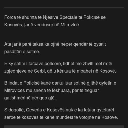
Forca të shumta të Njësive Speciale të Policisë së
Kosovës, janë vendosur në Mitrovicë.
Ata janë parë teksa kalojnë nëpër qendër të qytetit
pasditën e sotme.
E ky shtim i forcave policore, lidhet me zhvillimet rreth
zgjedhjeve në Serbi, që u kërkua të mbahet në Kosovë.
Blindat e Policisë kanë qarkulluar sot në gjithë qytetin e
Mitrovicës me sirena të lëshuara, për të treguar
gatishmërinë për qdo gjë.
Sidoqoftë, Qeveria e Kosovës nuk e ka lejuar qytetarët
serbë të kosoves të kenë mundesi të votojnë në Kosovë.