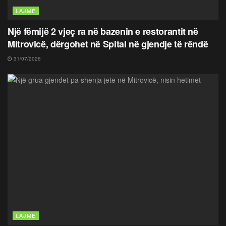
LAJME
Një fëmijë 2 vjeç ra në bazenin e restorantit në
Mitrovicë, dërgohet në Spital në gjendje të rëndë
31/07/2026
LAJME