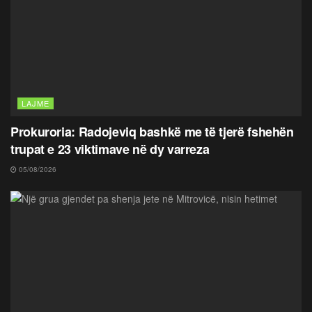
LAJME
Prokuroria: Radojeviq bashkë me të tjerë fshehën
trupat e 23 viktimave në dy varreza
05/08/2026