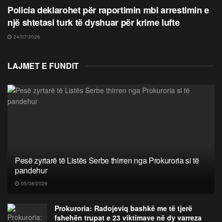
Policia deklarohet për raportimin mbi arrestimin e
një shtetasi turk të dyshuar për krime lufte
24/07/2026
LAJMET E FUNDIT
Pesë zyrtarë të Listës Serbe thirren nga Prokuroria si të
pandehur
05/08/2026
Prokuroria: Radojeviq bashkë me të tjerë
fshehën trupat e 23 viktimave në dy varreza