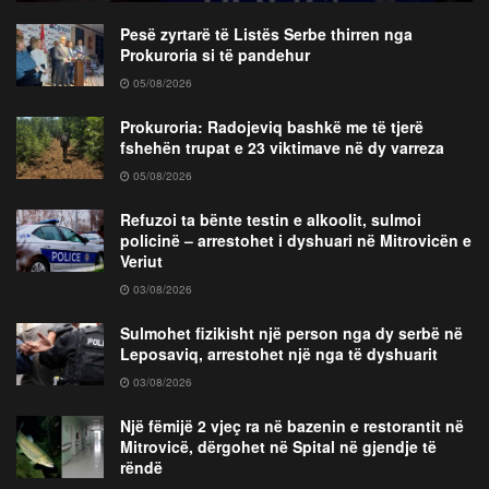
Pesë zyrtarë të Listës Serbe thirren nga
Prokuroria si të pandehur
05/08/2026
Prokuroria: Radojeviq bashkë me të tjerë
fshehën trupat e 23 viktimave në dy varreza
05/08/2026
Refuzoi ta bënte testin e alkoolit, sulmoi
policinë – arrestohet i dyshuari në Mitrovicën e
Veriut
03/08/2026
Sulmohet fizikisht një person nga dy serbë në
Leposaviq, arrestohet një nga të dyshuarit
03/08/2026
Një fëmijë 2 vjeç ra në bazenin e restorantit në
Mitrovicë, dërgohet në Spital në gjendje të
rëndë