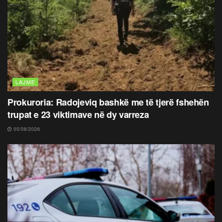
LAJME
Prokuroria: Radojeviq bashkë me të tjerë fshehën
trupat e 23 viktimave në dy varreza
05/08/2026