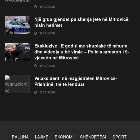
16/07/2026
Një grua gjendet pa shenja jete në Mitrovicë,
nisin hetimet
16/07/2026
Ekskluzive | E goditi me shuplakë të miturin
dhe videoja u bë virale – Policia arreston 19-
vjeçarin në Mitrovicë
15/07/2026
Vetaksidenti në magjistralen Mitrovicë-
Prishtinë, tre të lënduar
12/07/2026
BALLINA
LAJME
EKONOMI
SHËNDETËSI
SPORT