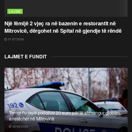
LAJME
Një fëmijë 2 vjeç ra në bazenin e restorantit në
Mitrovicë, dërgohet në Spital në gjendje të rëndë
31/07/2026
LAJMET E FUNDIT
Tentoi t’u japë policëve 20 euro për të shmangur gjobën,
arrestohet në Mitrovicë
08/08/2026