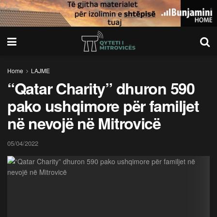
Home
LAJME
“Qatar Charity” dhuron 590
pako ushqimore për familjet
në nevojë në Mitrovicë
05/04/2022