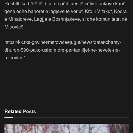
Rushiti, ka bërë të ditur se përfitues të këtyre pakove kanë
qenë edhe banorët e lagjeve të veriut, Kroi i Vitakut, Kodra
e Minatorëve, Lagjja e Boshnjakëve, si dhe komunitetet në
Mitrovicë.
https://kk.rks-gov.net/mitroviceejugut/news/qatar-charity-
dhuron-590-pako-ushqimore-per-familjet-ne-nevoje-ne-
mitrovice/
Related
Posts