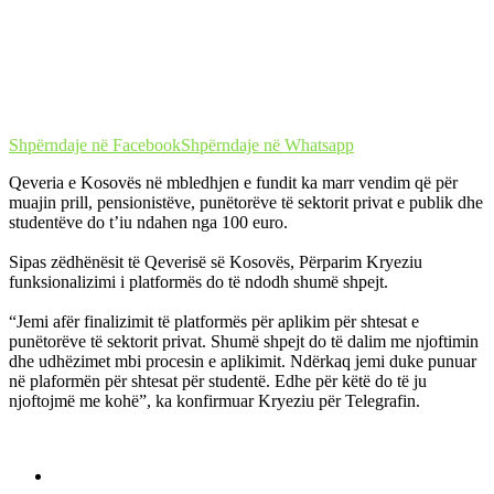
Shpërndaje në Facebook
Shpërndaje në Whatsapp
Qeveria e Kosovës në mbledhjen e fundit ka marr vendim që për
muajin prill, pensionistëve, punëtorëve të sektorit privat e publik dhe
studentëve do t’iu ndahen nga 100 euro.
Sipas zëdhënësit të Qeverisë së Kosovës, Përparim Kryeziu
funksionalizimi i platformës do të ndodh shumë shpejt.
“Jemi afër finalizimit të platformës për aplikim për shtesat e
punëtorëve të sektorit privat. Shumë shpejt do të dalim me njoftimin
dhe udhëzimet mbi procesin e aplikimit. Ndërkaq jemi duke punuar
në plaformën për shtesat për studentë. Edhe për këtë do të ju
njoftojmë me kohë”, ka konfirmuar Kryeziu për Telegrafin.