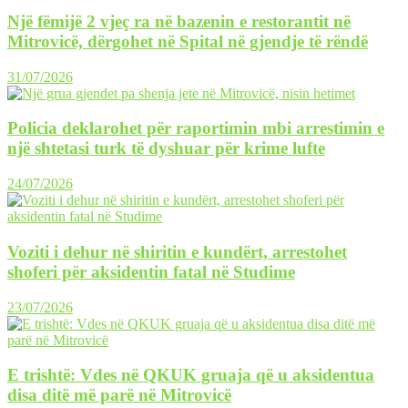
Një fëmijë 2 vjeç ra në bazenin e restorantit në
Mitrovicë, dërgohet në Spital në gjendje të rëndë
31/07/2026
Policia deklarohet për raportimin mbi arrestimin e
një shtetasi turk të dyshuar për krime lufte
24/07/2026
Voziti i dehur në shiritin e kundërt, arrestohet
shoferi për aksidentin fatal në Studime
23/07/2026
E trishtë: Vdes në QKUK gruaja që u aksidentua
disa ditë më parë në Mitrovicë