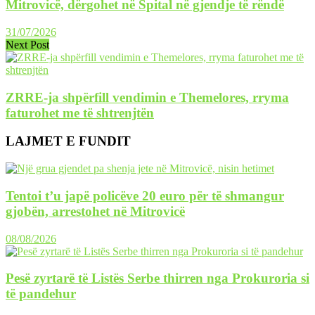
Mitrovicë, dërgohet në Spital në gjendje të rëndë
31/07/2026
Next Post
ZRRE-ja shpërfill vendimin e Themelores, rryma
faturohet me të shtrenjtën
LAJMET E FUNDIT
Tentoi t’u japë policëve 20 euro për të shmangur
gjobën, arrestohet në Mitrovicë
08/08/2026
Pesë zyrtarë të Listës Serbe thirren nga Prokuroria si
të pandehur