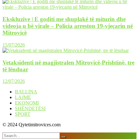
Ekskluzive | E goditi me shuplakë të miturin dhe
videoja u bë virale – Policia arreston 19-vjeçarin në
Mitrovicë
15/07/2026
Vetaksidenti në magjistralen Mitrovicë-Prishtinë, tre
të lënduar
12/07/2026
BALLINA
LAJME
EKONOMI
SHËNDETËSI
SPORT
© 2024 Qytetimitrovices.com