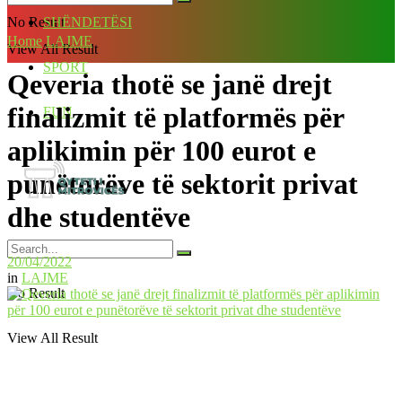
No Result
SHËNDETËSI
Home
LAJME
View All Result
SPORT
Qeveria thotë se janë drejt
finalizmit të platformës për
FUN
aplikimin për 100 eurot e
punëtorëve të sektorit privat
dhe studentëve
20/04/2022
in
LAJME
No Result
View All Result