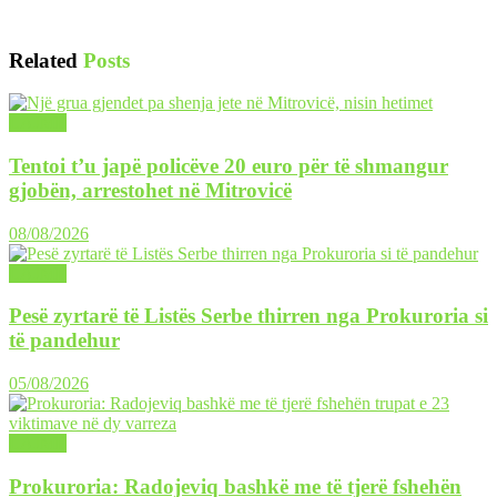
Related
Posts
LAJME
Tentoi t’u japë policëve 20 euro për të shmangur
gjobën, arrestohet në Mitrovicë
08/08/2026
LAJME
Pesë zyrtarë të Listës Serbe thirren nga Prokuroria si
të pandehur
05/08/2026
LAJME
Prokuroria: Radojeviq bashkë me të tjerë fshehën