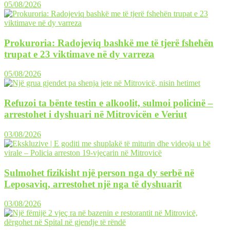
05/08/2026
Prokuroria: Radojeviq bashkë me të tjerë fshehën
trupat e 23 viktimave në dy varreza
05/08/2026
Refuzoi ta bënte testin e alkoolit, sulmoi policinë –
arrestohet i dyshuari në Mitrovicën e Veriut
03/08/2026
Sulmohet fizikisht një person nga dy serbë në
Leposaviq, arrestohet një nga të dyshuarit
03/08/2026