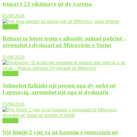
trupat e 23 viktimave në dy varreza
05/08/2026
LAJME
Refuzoi ta bënte testin e alkoolit, sulmoi policinë –
arrestohet i dyshuari në Mitrovicën e Veriut
03/08/2026
LAJME
Sulmohet fizikisht një person nga dy serbë në
Leposaviq, arrestohet një nga të dyshuarit
03/08/2026
LAJME
Një fëmijë 2 vjeç ra në bazenin e restorantit në