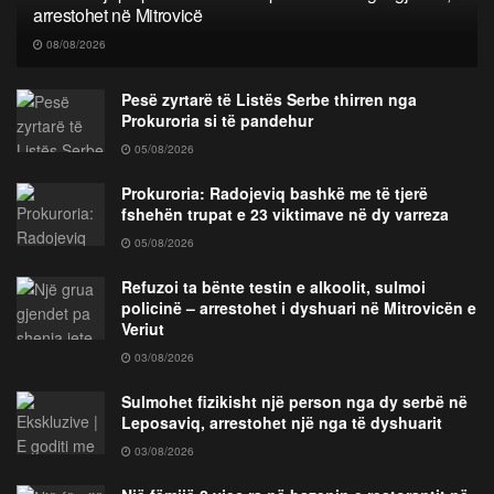
arrestohet në Mitrovicë
08/08/2026
Pesë zyrtarë të Listës Serbe thirren nga
Prokuroria si të pandehur
05/08/2026
Prokuroria: Radojeviq bashkë me të tjerë
fshehën trupat e 23 viktimave në dy varreza
05/08/2026
Refuzoi ta bënte testin e alkoolit, sulmoi
policinë – arrestohet i dyshuari në Mitrovicën e
Veriut
03/08/2026
Sulmohet fizikisht një person nga dy serbë në
Leposaviq, arrestohet një nga të dyshuarit
03/08/2026