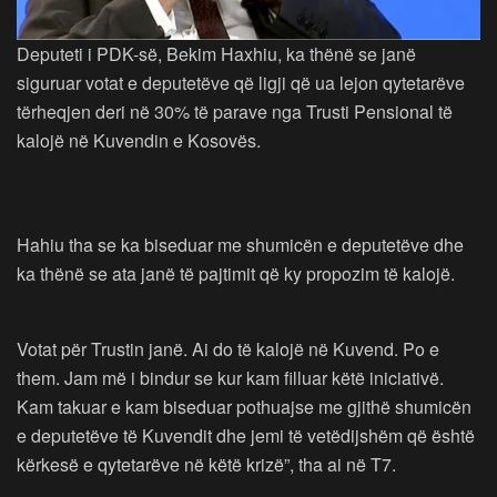
Deputeti i PDK-së, Bekim Haxhiu, ka thënë se janë
siguruar votat e deputetëve që ligji që ua lejon qytetarëve
tërheqjen deri në 30% të parave nga Trusti Pensional të
kalojë në Kuvendin e Kosovës.
Hahiu tha se ka biseduar me shumicën e deputetëve dhe
ka thënë se ata janë të pajtimit që ky propozim të kalojë.
Votat për Trustin janë. Ai do të kalojë në Kuvend. Po e
them. Jam më i bindur se kur kam filluar këtë iniciativë.
Kam takuar e kam biseduar pothuajse me gjithë shumicën
e deputetëve të Kuvendit dhe jemi të vetëdijshëm që është
kërkesë e qytetarëve në këtë krizë”, tha ai në T7.