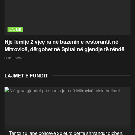
LAJME
Një fëmijë 2 vjeç ra në bazenin e restorantit në
Mitrovicë, dërgohet në Spital në gjendje të rëndë
31/07/2026
LAJMET E FUNDIT
Tentoi t’u japë policëve 20 euro për të shmangur gjobën,