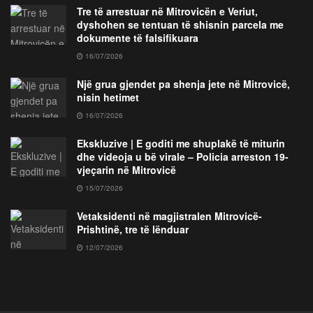
Tre të arrestuar në Mitrovicën e Veriut,
dyshohen se tentuan të shisnin parcela me
dokumente të falsifikuara
16/07/2026
Një grua gjendet pa shenja jete në Mitrovicë,
nisin hetimet
16/07/2026
Ekskluzive | E goditi me shuplakë të miturin
dhe videoja u bë virale – Policia arreston 19-
vjeçarin në Mitrovicë
15/07/2026
Vetaksidenti në magjistralen Mitrovicë-
Prishtinë, tre të lënduar
12/07/2026