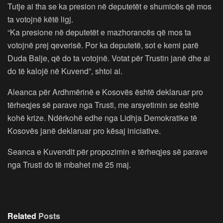
Tutje ai tha se ka presion në deputetët e shumicës që mos
ta votojnë këtë ligj.
“Ka presione në deputetët e mazhorancës që mos ta
votojnë prej qeverisë. Por ka deputetë, sot e kemi parë
Duda Balje, që do ta votojnë. Votat për Trustin janë dhe ai
do të kalojë në Kuvend”, shtoi ai.
Aleanca për Ardhmërinë e Kosovës është deklaruar pro
tërheqjes së parave nga Trusti, me arsyetimin se është
kohë krize. Ndërkohë edhe nga Lidhja Demokratike të
Kosovës janë deklaruar pro kësaj iniciative.
Seanca e Kuvendit për propozimin e tërheqjes së parave
nga Trusti do të mbahet më 25 maj.
Related
Posts