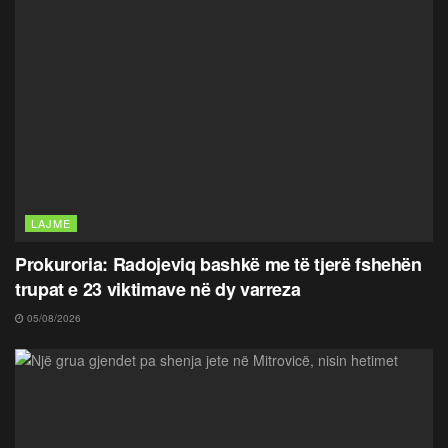
LAJME
Prokuroria: Radojeviq bashkë me të tjerë fshehën
trupat e 23 viktimave në dy varreza
05/08/2026