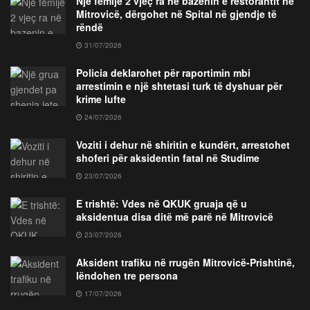
Një fëmijë 2 vjeç ra në bazenin e restorantit në
Mitrovicë, dërgohet në Spital në gjendje të
rëndë
31/07/2026
Policia deklarohet për raportimin mbi
arrestimin e një shtetasi turk të dyshuar për
krime lufte
24/07/2026
Voziti i dehur në shiritin e kundërt, arrestohet
shoferi për aksidentin fatal në Studime
23/07/2026
E trishtë: Vdes në QKUK gruaja që u
aksidentua disa ditë më parë në Mitrovicë
23/07/2026
Aksident trafiku në rrugën Mitrovicë-Prishtinë,
lëndohen tre persona
17/07/2026